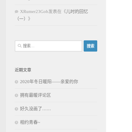
XRumer23Gob
发表在《
儿时的回忆
（一）
》
搜
索：
近期文章
2020年冬日暖阳——亲爱的你
拥有最暖评论区
好久没画了……
相约青春~