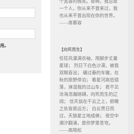
个宽容的微笑。是啊，我总是
一个人，你从来不曾来过，我
也从来不曾出现在你的世界。
——席慕容
用。
【向死而生】
任狂风灌满衣袖，用脚步丈量
星球； 烈日下白色沙漠，被我
双眼吞没； 碾过春的车辙，在
秋的原野停泊； 看星河高低错
落，淋湿我的过山车； 君不见
沧海浩瀚磅礴，向死而生的辽
阔； 信天翁在千云之上，俯瞰
之处皆是远方； 白云贯日而
过，天狼星立地成佛； 夜空中
潮汐翻涌，是你梦里苍穹。
——高晓松