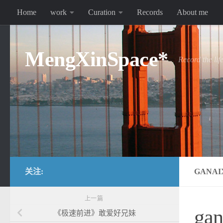
Home
work
Curation
Records
About me
跳至内容
MengXinSpace*
Record the lif
关注:
GANAI
上一篇
gan
《极速前进》敢爱好兄妹