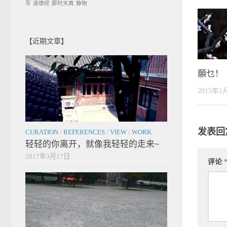
写
道德经
那时天真
静物
【近期文章】
願乜！
2015年1
发表回
CURATION
/
REFERENCES
/
VIEW
/
WORK
轻轻的你离开，就像我轻轻的走来~
2017年3月17日
评论