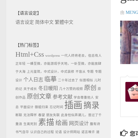
由
MENG
【语言设定】
语言设定
简体中文
繁體中文
【热门标签】
Html+Css
wordpress
一代人终将老去，但总有人
正年轻
一蜂至微，亦能游观乎天地，一虲至微，亦能放肆
于大海
上元鉴筑，中式设计，中式装修
不盲从
专题
专题
临摹
个人日志
设计
二十年过去了
似曾相似
儿时
原创
冬日暖阳
的记
关于成长
几十万赞的视频
原
原创文章
参考文献
创作品
学会尊重他人
安
插画
摘录
总
平面设计
御姐归来
忘记时间
断联
无法释怀
春望
朋友失联
此身恰似弄潮儿，曾过了千
素描
绘画
网页设计
重浪
生离死别
腹有诗
书气自华
认识自己的过程
论语
设计师网站
诺言难许
速
您