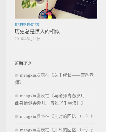
REFERENCES
历史总是惊人的相似
2016年5月21日
近期评论
mengxin
发表在《
关于成长——康辉老
师
》
mengxin
发表在《
马老师青春岁月——
此身恰似弄潮儿，曾过了千重浪！
》
mengxin
发表在《
儿时的回忆 （一）
》
mengxin
发表在《
儿时的回忆 （一）
》