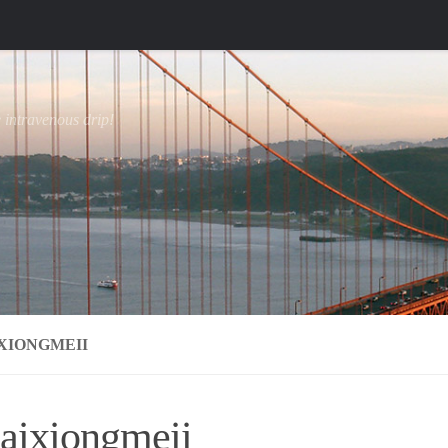
e intravenous drip!
XIONGMEII
aixiongmeii