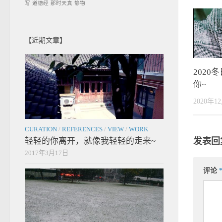
写
道德经
那时天真
静物
【近期文章】
202
你~
2020年1
CURATION
/
REFERENCES
/
VIEW
/
WORK
发表回
轻轻的你离开，就像我轻轻的走来~
2017年3月17日
评论