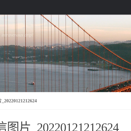
e intravenous drip!
20220121212624
图片_20220121212624