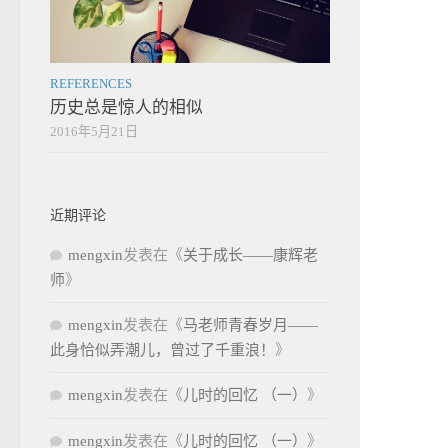
REFERENCES
历史总是惊人的相似
2016年5月21日
近期评论
mengxin
发表在《
关于成长——康辉老
师
》
mengxin
发表在《
马老师青春岁月——
此身恰似弄潮儿，曾过了千重浪！
》
mengxin
发表在《
儿时的回忆 （一）
》
mengxin
发表在《
儿时的回忆 （一）
》