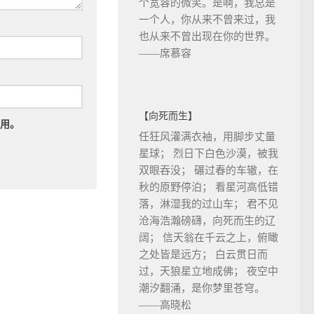
个宽容的微笑。是啊，我总是
一个人，你从来不曾来过，我
也从来不曾出现在你的世界。
——席慕容
【向死而生】
用。
任狂风灌满衣袖，用脚步丈量
星球； 烈日下白色沙漠，被我
双眼吞没； 碾过春的车辙，在
秋的原野停泊； 看星河高低错
落，淋湿我的过山车； 君不见
沧海浩瀚磅礴，向死而生的辽
阔； 信天翁在千云之上，俯瞰
之处皆是远方； 白云贯日而
过，天狼星立地成佛； 夜空中
潮汐翻涌，是你梦里苍穹。
——高晓松