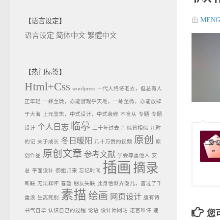
由
MENG
【语言设定】
语言设定
简体中文
繁體中文
【热门标签】
Html+Css
wordpress
一代人终将老去，但总有人
正年轻
一蜂至微，亦能游观乎天地，一虲至微，亦能放肆
于大海
上元鉴筑，中式设计，中式装修
不盲从
专题
专题
临摹
个人日志
设计
二十年过去了
似曾相似
儿时
原创
冬日暖阳
的记
关于成长
几十万赞的视频
原
原创文章
参考文献
创作品
学会尊重他人
安
插画
摘录
总
平面设计
御姐归来
忘记时间
断联
无法释怀
春望
朋友失联
此身恰似弄潮儿，曾过了千
素描
绘画
网页设计
重浪
生离死别
腹有诗
书气自华
认识自己的过程
论语
设计师网站
诺言难许
速
您