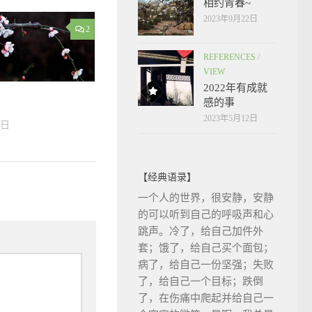
相约青春~
2023年9月22日
2
REFERENCES
/
VIEW
2022年有成就
感的事
2023年5月12日
0日
【经典语录】
一个人的世界，很安静，安静
的可以听到自己的呼吸声和心
跳声。冷了，给自己加件外
套；饿了，给自己买个面包；
病了，给自己一份坚强；失败
了，给自己一个目标；跌倒
了，在伤痛中爬起并给自己一