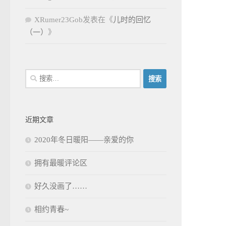
XRumer23Gob
发表在《
儿时的回忆
（一）
》
搜
索：
近期文章
2020年冬日暖阳——亲爱的你
拥有最暖评论区
好久没画了……
相约青春~