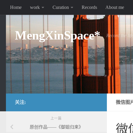
Home
work
Curation
Records
About me
跳至内容
MengXinSpace*
Record the lif
关注:
微信图片_
上一篇
微信
原创作品——《御姐归来》