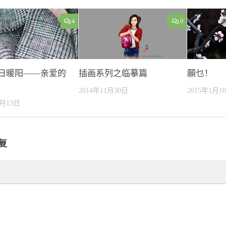
4
0
0冬日暖阳——亲爱的
插画系列之临摹篇
願乜！
2014年11月30日
2015年1月1
2月13日
复
*