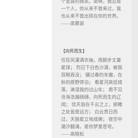
个宽容的微笑。是啊，我总是
一个人，你从来不曾来过，我
也从来不曾出现在你的世界。
——席慕容
【向死而生】
任狂风灌满衣袖，用脚步丈量
星球； 烈日下白色沙漠，被我
双眼吞没； 碾过春的车辙，在
秋的原野停泊； 看星河高低错
落，淋湿我的过山车； 君不见
沧海浩瀚磅礴，向死而生的辽
阔； 信天翁在千云之上，俯瞰
之处皆是远方； 白云贯日而
过，天狼星立地成佛； 夜空中
潮汐翻涌，是你梦里苍穹。
——高晓松