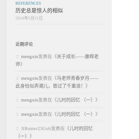
REFERENCES
历史总是惊人的相似
2016年5月21日
近期评论
mengxin
发表在《
关于成长——康辉老
师
》
mengxin
发表在《
马老师青春岁月——
此身恰似弄潮儿，曾过了千重浪！
》
mengxin
发表在《
儿时的回忆 （一）
》
mengxin
发表在《
儿时的回忆 （一）
》
XRumer23Gob
发表在《
儿时的回忆
（一）
》