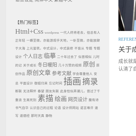
【热门标签】
Html+Css
wordpress
一代人终将老去，但总有人
REFERE
正年轻
一蜂至微，亦能游观乎天地，一虲至微，亦能放肆
关于
于大海
上元鉴筑，中式设计，中式装修
不盲从
专题
专题
临摹
个人日志
设计
二十年过去了
似曾相似
儿时
成长就
原创
冬日暖阳
的记
关于成长
几十万赞的视频
原
认清了自
原创文章
参考文献
创作品
学会尊重他人
安
插画
摘录
总
平面设计
御姐归来
忘记时间
断联
无法释怀
春望
朋友失联
此身恰似弄潮儿，曾过了千
素描
绘画
网页设计
重浪
生离死别
腹有诗
书气自华
认识自己的过程
论语
设计师网站
诺言难许
速
写
道德经
那时天真
静物