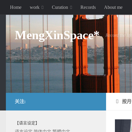
Home
work
Curation
Records
About me
跳至内容
MengXinSpace*
Record the lif
关注:
按月
【语言设定】
语言设定
简体中文
繁體中文