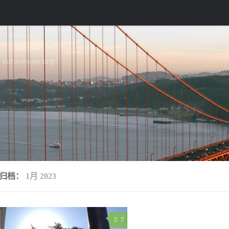
e intravenous drip!
归档：
1月 2023
7