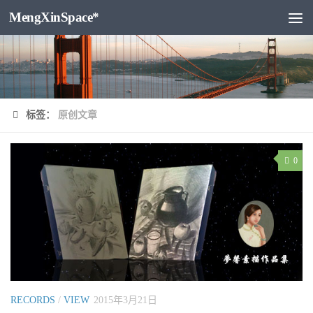
MengXinSpace*
跳至内容
标签：
原创文章
0
RECORDS
/
VIEW
2015年3月21日