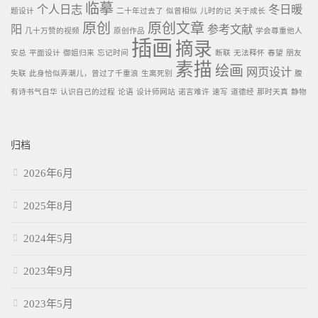
临摹
个人日志
冬日暖
题设计
二十年过去了
似曾相似
儿时的记
关于成长
原创
原创文章
阳
参考文献
几十万赞的视频
原创作品
学会尊重他人
插画
摘录
安总
平面设计
御姐归来
忘记时间
断联
无法释怀
春望
朋友
素描
绘画
网页设计
失联
此身恰似弄潮儿，曾过了千重浪
生离死别
腹
有诗书气自华
认识自己的过程
论语
设计师网站
诺言难许
速写
道德经
那时天真
静物
归档
2026年6月
2025年8月
2024年5月
2023年9月
2023年5月