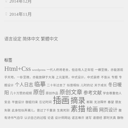
2014年12月
2014年11月
语言设定
简体中文
繁體中文
标签
Html+Css
wordpress
一代人终将老去，但总有人正年轻
一蜂至微，亦能游观
乎天地，一虲至微，亦能放肆于大海
上元鉴筑，中式设计，中式装修
不盲从
专题
专
临摹
个人日志
冬日暖
题设计
二十年过去了
似曾相似
儿时的记
关于成长
原创
原创文章
阳
参考文献
几十万赞的视频
原创作品
学会尊重他人
插画
摘录
安总
平面设计
御姐归来
忘记时间
断联
无法释怀
春望
朋友
素描
绘画
网页设计
失联
此身恰似弄潮儿，曾过了千重浪
生离死别
腹
有诗书气自华
认识自己的过程
论语
设计师网站
诺言难许
速写
道德经
那时天真
静物