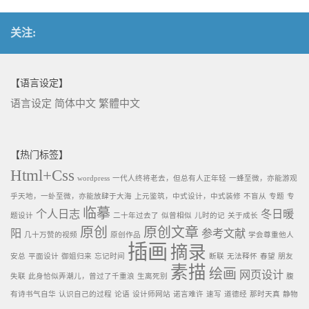
关注:
【语言设定】
语言设定
简体中文
繁體中文
【热门标签】
Html+Css
wordpress
一代人终将老去，但总有人正年轻
一蜂至微，亦能游观
乎天地，一虲至微，亦能放肆于大海
上元鉴筑，中式设计，中式装修
不盲从
专题
专
临摹
个人日志
冬日暖
题设计
二十年过去了
似曾相似
儿时的记
关于成长
原创
原创文章
阳
参考文献
几十万赞的视频
原创作品
学会尊重他人
插画
摘录
安总
平面设计
御姐归来
忘记时间
断联
无法释怀
春望
朋友
素描
绘画
网页设计
失联
此身恰似弄潮儿，曾过了千重浪
生离死别
腹
有诗书气自华
认识自己的过程
论语
设计师网站
诺言难许
速写
道德经
那时天真
静物