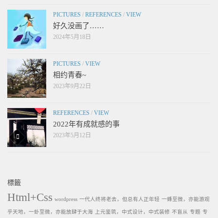
PICTURES
/
REFERENCES
/
VIEW
好久没画了……
2024年5月18日
PICTURES
/
VIEW
相约青春~
2023年9月22日
REFERENCES
/
VIEW
2022年有成就感的事
2023年5月12日
標籤
Html+Css
wordpress
一代人终将老去，但总有人正年轻
一蜂至微，亦能游观
乎天地，一虲至微，亦能放肆于大海
上元鉴筑，中式设计，中式装修
不盲从
专题
专