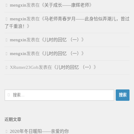
mengxin
发表在《
关于成长——康辉老师
》
mengxin
发表在《
马老师青春岁月——此身恰似弄潮儿，曾过
了千重浪！
》
mengxin
发表在《
儿时的回忆 （一）
》
mengxin
发表在《
儿时的回忆 （一）
》
XRumer23Gob
发表在《
儿时的回忆 （一）
》
搜
索：
近期文章
2020年冬日暖阳——亲爱的你