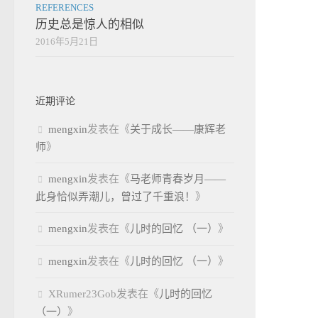
REFERENCES
历史总是惊人的相似
2016年5月21日
近期评论
mengxin
发表在《
关于成长——康辉老
师
》
mengxin
发表在《
马老师青春岁月——
此身恰似弄潮儿，曾过了千重浪！
》
mengxin
发表在《
儿时的回忆 （一）
》
mengxin
发表在《
儿时的回忆 （一）
》
XRumer23Gob
发表在《
儿时的回忆
（一）
》