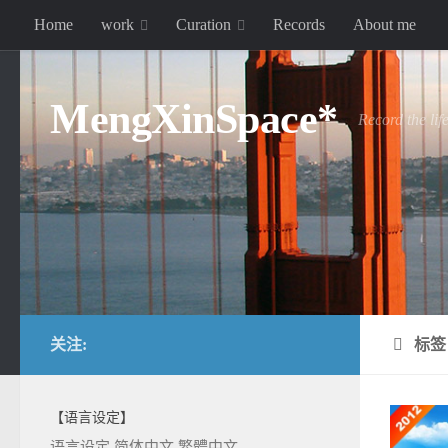
Home
work
Curation
Records
About me
跳至内容
MengXinSpace*
Record the lif
关注:
标
【语言设定】
语言设定
简体中文
繁體中文