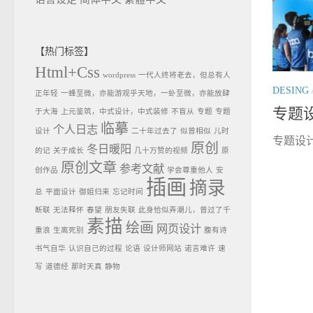
【热门标签】
Html+Css
wordpress
一代人终将老去，但总有人
DESING
正年轻
一蜂至微，亦能游观乎天地，一虲至微，亦能放肆
专题
于大海
上元鉴筑，中式设计，中式装修
不盲从
专题
专题
临摹
个人日志
设计
二十年过去了
似曾相似
儿时
专题设计
原创
冬日暖阳
的记
关于成长
几十万赞的视频
原
原创文章
参考文献
创作品
学会尊重他人
安
插画
摘录
总
平面设计
御姐归来
忘记时间
断联
无法释怀
春望
朋友失联
此身恰似弄潮儿，曾过了千
素描
绘画
网页设计
重浪
生离死别
腹有诗
书气自华
认识自己的过程
论语
设计师网站
诺言难许
速
写
道德经
那时天真
静物