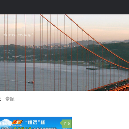
e intravenous drip!
签：
专题
0