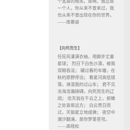
个宽容的微笑。是啊，我总是
一个人，你从来不曾来过，我
也从来不曾出现在你的世界。
——席慕容
【向死而生】
任狂风灌满衣袖，用脚步丈量
星球； 烈日下白色沙漠，被我
双眼吞没； 碾过春的车辙，在
秋的原野停泊； 看星河高低错
落，淋湿我的过山车； 君不见
沧海浩瀚磅礴，向死而生的辽
阔； 信天翁在千云之上，俯瞰
之处皆是远方； 白云贯日而
过，天狼星立地成佛； 夜空中
潮汐翻涌，是你梦里苍穹。
——高晓松