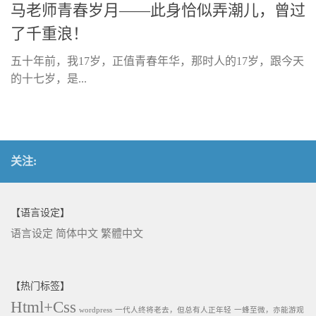
马老师青春岁月——此身恰似弄潮儿，曾过
了千重浪！
五十年前，我17岁，正值青春年华，那时人的17岁，跟今天
的十七岁，是...
关注:
【语言设定】
语言设定
简体中文
繁體中文
【热门标签】
Html+Css
wordpress
一代人终将老去，但总有人正年轻
一蜂至微，亦能游观