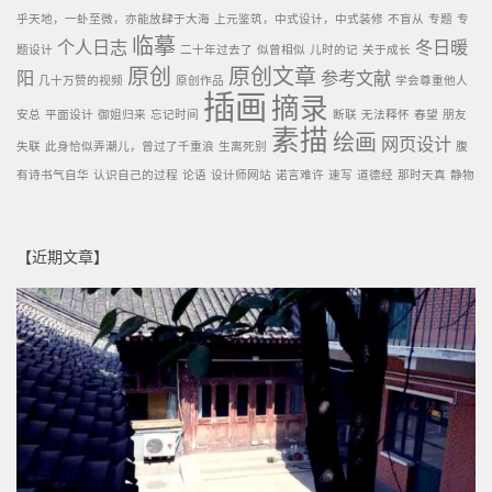
乎天地，一虲至微，亦能放肆于大海
上元鉴筑，中式设计，中式装修
不盲从
专题
专
临摹
个人日志
冬日暖
题设计
二十年过去了
似曾相似
儿时的记
关于成长
原创
原创文章
阳
参考文献
几十万赞的视频
原创作品
学会尊重他人
插画
摘录
安总
平面设计
御姐归来
忘记时间
断联
无法释怀
春望
朋友
素描
绘画
网页设计
失联
此身恰似弄潮儿，曾过了千重浪
生离死别
腹
有诗书气自华
认识自己的过程
论语
设计师网站
诺言难许
速写
道德经
那时天真
静物
【近期文章】