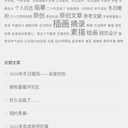
乎天地，一虲至微，亦能放肆于大海
上元鉴筑，中式设计，中式装修
不盲从
专题
专
临摹
个人日志
冬日暖
题设计
二十年过去了
似曾相似
儿时的记
关于成长
原创
原创文章
阳
参考文献
几十万赞的视频
原创作品
学会尊重他人
插画
摘录
安总
平面设计
御姐归来
忘记时间
断联
无法释怀
春望
朋友
素描
绘画
网页设计
失联
此身恰似弄潮儿，曾过了千重浪
生离死别
腹
有诗书气自华
认识自己的过程
论语
设计师网站
诺言难许
速写
道德经
那时天真
静物
近期文章
2020年冬日暖阳——亲爱的你
拥有最暖评论区
好久没画了……
相约青春~
2022年有成就感的事