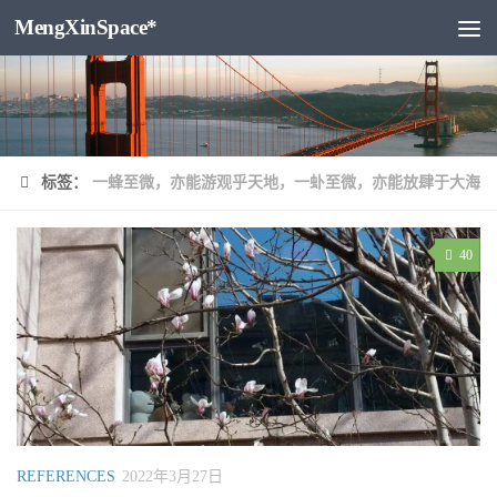
MengXinSpace*
跳至内容
标签：
一蜂至微，亦能游观乎天地，一虲至微，亦能放肆于大海
40
REFERENCES
2022年3月27日