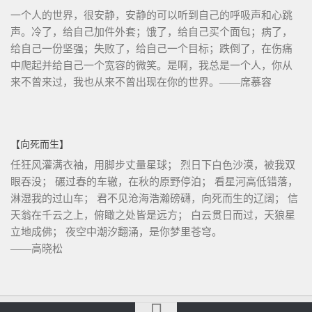
一个人的世界，很安静，安静的可以听到自己的呼吸声和心跳
声。冷了，给自己加件外套；饿了，给自己买个面包；病了，
给自己一份坚强；失败了，给自己一个目标；跌倒了，在伤痛
中爬起并给自己一个宽容的微笑。是啊，我总是一个人，你从
来不曾来过，我也从来不曾出现在你的世界。——席慕容
【向死而生】
任狂风灌满衣袖，用脚步丈量星球； 烈日下白色沙漠，被我双
眼吞没； 碾过春的车辙，在秋的原野停泊； 看星河高低错落，
淋湿我的过山车； 君不见沧海浩瀚磅礴，向死而生的辽阔； 信
天翁在千云之上，俯瞰之处皆是远方； 白云贯日而过，天狼星
立地成佛； 夜空中潮汐翻涌，是你梦里苍穹。
——高晓松