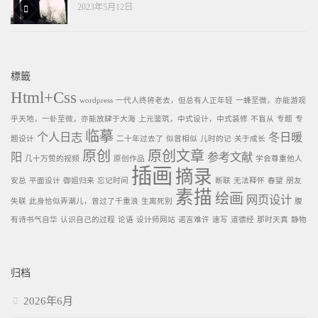
2023年5月12日
標籤
Html+Css
wordpress
一代人终将老去，但总有人正年轻
一蜂至微，亦能游观
乎天地，一虲至微，亦能放肆于大海
上元鉴筑，中式设计，中式装修
不盲从
专题
专
临摹
个人日志
冬日暖
题设计
二十年过去了
似曾相似
儿时的记
关于成长
原创
原创文章
阳
参考文献
几十万赞的视频
原创作品
学会尊重他人
插画
摘录
安总
平面设计
御姐归来
忘记时间
断联
无法释怀
春望
朋友
素描
绘画
网页设计
失联
此身恰似弄潮儿，曾过了千重浪
生离死别
腹
有诗书气自华
认识自己的过程
论语
设计师网站
诺言难许
速写
道德经
那时天真
静物
归档
2026年6月