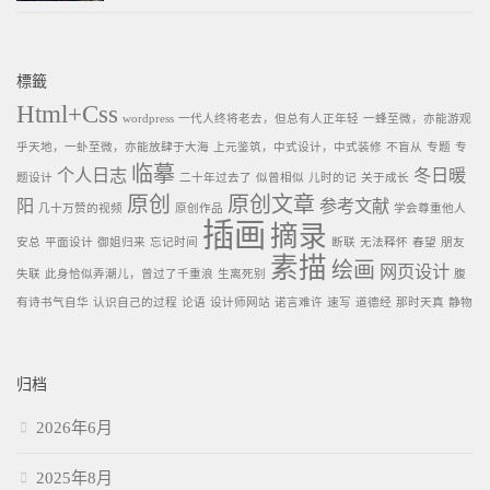
標籤
Html+Css
wordpress
一代人终将老去，但总有人正年轻
一蜂至微，亦能游观
乎天地，一虲至微，亦能放肆于大海
上元鉴筑，中式设计，中式装修
不盲从
专题
专
临摹
个人日志
冬日暖
题设计
二十年过去了
似曾相似
儿时的记
关于成长
原创
原创文章
阳
参考文献
几十万赞的视频
原创作品
学会尊重他人
插画
摘录
安总
平面设计
御姐归来
忘记时间
断联
无法释怀
春望
朋友
素描
绘画
网页设计
失联
此身恰似弄潮儿，曾过了千重浪
生离死别
腹
有诗书气自华
认识自己的过程
论语
设计师网站
诺言难许
速写
道德经
那时天真
静物
归档
2026年6月
2025年8月