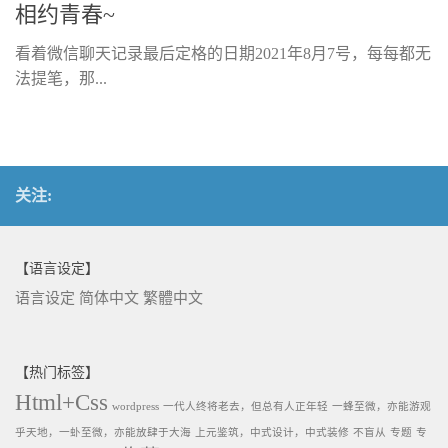
相约青春~
看着微信聊天记录最后定格的日期2021年8月7号，每每都无
法提笔，那...
关注:
【语言设定】
语言设定
简体中文
繁體中文
【热门标签】
Html+Css
wordpress
一代人终将老去，但总有人正年轻
一蜂至微，亦能游观
乎天地，一虲至微，亦能放肆于大海
上元鉴筑，中式设计，中式装修
不盲从
专题
专