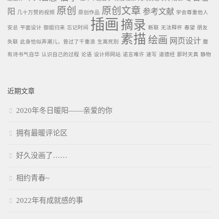
原创
原创文章
阳
参考文献
几十万赞的视频
原创作品
学会尊重他人
插画
摘录
安总
平面设计
御姐归来
忘记时间
断联
无法释怀
春望
朋友
素描
绘画
网页设计
失联
此身恰似弄潮儿，曾过了千重浪
生离死别
腹
有诗书气自华
认识自己的过程
论语
设计师网站
诺言难许
速写
道德经
那时天真
静物
近期文章
2020年冬日暖阳——亲爱的你
拥有最暖评论区
好久没画了……
相约青春~
2022年有成就感的事