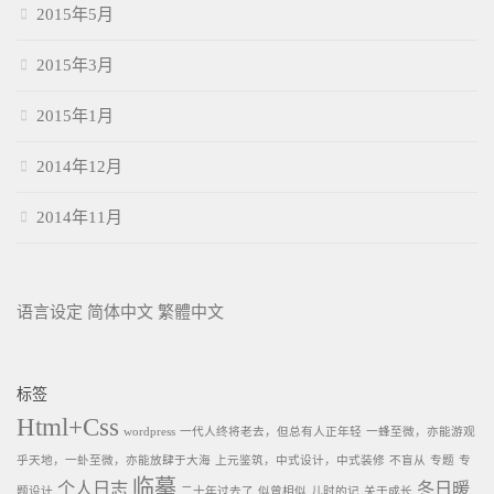
2015年5月
2015年3月
2015年1月
2014年12月
2014年11月
语言设定
简体中文
繁體中文
标签
Html+Css
wordpress
一代人终将老去，但总有人正年轻
一蜂至微，亦能游观
乎天地，一虲至微，亦能放肆于大海
上元鉴筑，中式设计，中式装修
不盲从
专题
专
临摹
个人日志
冬日暖
题设计
二十年过去了
似曾相似
儿时的记
关于成长