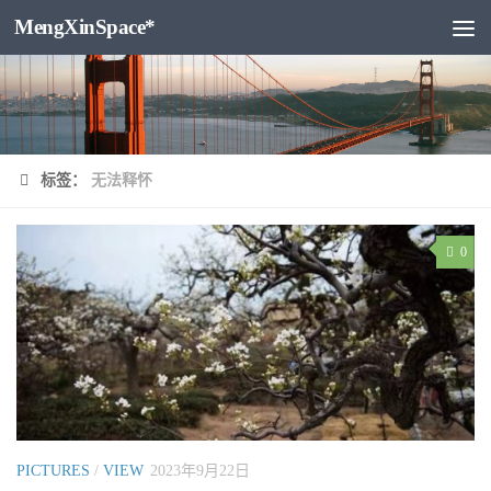
MengXinSpace*
跳至内容
标签：
无法释怀
0
PICTURES
/
VIEW
2023年9月22日