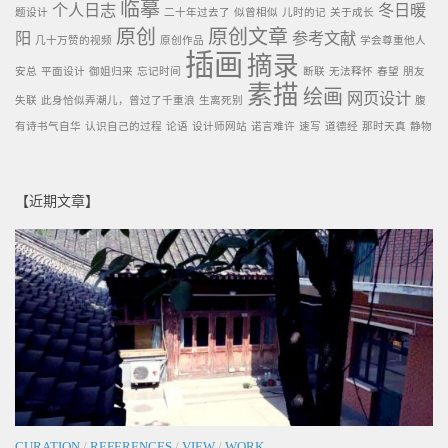
临摹
个人日志
冬日暖
题设计
二十年过去了
似曾相似
儿时的记
关于成长
原创
原创文章
阳
参考文献
几十万赞的视频
原创作品
学会尊重他人
插画
摘录
安总
平面设计
御姐归来
忘记时间
断联
无法释怀
春望
朋友
素描
绘画
网页设计
失联
此身恰似弄潮儿，曾过了千重浪
生离死别
腹
有诗书气自华
认识自己的过程
论语
设计师网站
诺言难许
速写
道德经
那时天真
静物
【近期文章】
CURATION
/
REFERENCES
/
VIEW
/
WORK