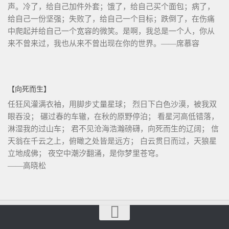
声。冷了，给自己加件外套；饿了，给自己买个面包；病了，
给自己一份坚强；失败了，给自己一个目标；跌倒了，在伤痛
中爬起并给自己一个宽容的微笑。是啊，我总是一个人，你从
来不曾来过，我也从来不曾出现在你的世界。——席慕容
【向死而生】
任狂风灌满衣袖，用脚步丈量星球； 烈日下白色沙漠，被我双
眼吞没； 碾过春的车辙，在秋的原野停泊； 看星河高低错落，
淋湿我的过山车； 君不见沧海浩瀚磅礴，向死而生的辽阔； 信
天翁在千云之上，俯瞰之处皆是远方； 白云贯日而过，天狼星
立地成佛； 夜空中潮汐翻涌，是你梦里苍穹。
——高晓松