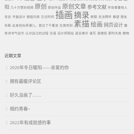
原创
原创文章
阳
参考文献
几十万赞的视频
原创作品
学会尊重他人
插画
摘录
安总
平面设计
御姐归来
忘记时间
断联
无法释怀
春望
朋友
素描
绘画
网页设计
失联
此身恰似弄潮儿，曾过了千重浪
生离死别
腹
有诗书气自华
认识自己的过程
论语
设计师网站
诺言难许
速写
道德经
那时天真
静物
近期文章
2020年冬日暖阳——亲爱的你
拥有最暖评论区
好久没画了……
相约青春~
2022年有成就感的事