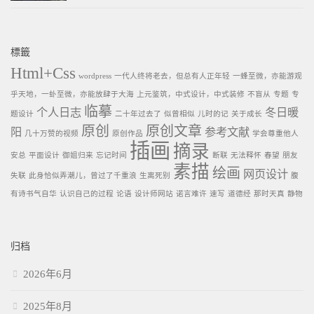
標籤
Html+Css
wordpress
一代人终将老去，但总有人正年轻
一蜂至微，亦能游观
乎天地，一虲至微，亦能放肆于大海
上元鉴筑，中式设计，中式装修
不盲从
专题
专
临摹
个人日志
冬日暖
题设计
二十年过去了
似曾相似
儿时的记
关于成长
原创
原创文章
阳
参考文献
几十万赞的视频
原创作品
学会尊重他人
插画
摘录
安总
平面设计
御姐归来
忘记时间
断联
无法释怀
春望
朋友
素描
绘画
网页设计
失联
此身恰似弄潮儿，曾过了千重浪
生离死别
腹
有诗书气自华
认识自己的过程
论语
设计师网站
诺言难许
速写
道德经
那时天真
静物
归档
2026年6月
2025年8月