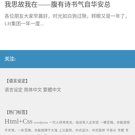
我思故我在——腹有诗书气自华安总
各位朋友大家早晨好，时光如白驹过隙，转眼又是一年了，
LH集团一年一度...
关注:
【语言设定】
语言设定
简体中文
繁體中文
【热门标签】
Html+Css
wordpress
一代人终将老去，但总有人正年轻
一蜂至微，亦能游观
乎天地，一虲至微，亦能放肆于大海
上元鉴筑，中式设计，中式装修
不盲从
专题
专