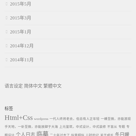
2015年5月
2015年3月
2015年1月
2014年12月
2014年11月
语言设定
简体中文
繁體中文
标签
Html+Css
wordpress
一代人终将老去，但总有人正年轻
一蜂至微，亦能游观
乎天地，一虲至微，亦能放肆于大海
上元鉴筑，中式设计，中式装修
不盲从
专题
专
临摹
个人日志
冬日暖
题设计
二十年过去了
似曾相似
儿时的记
关于成长