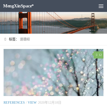
MengXinSpace*
跳至内容
标签：
道德经
12
REFERENCES
/
VIEW
2020年12月18日