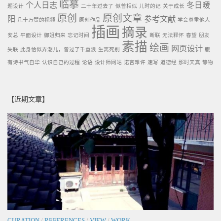
临摹
个人日志
冬日暖
题设计
二十年过去了
似曾相似
儿时的记
关于成长
原创
原创文章
阳
参考文献
几十万赞的视频
原创作品
学会尊重他人
插画
摘录
安总
平面设计
御姐归来
忘记时间
断联
无法释怀
春望
朋友
素描
绘画
网页设计
失联
此身恰似弄潮儿，曾过了千重浪
生离死别
腹
有诗书气自华
认识自己的过程
论语
设计师网站
诺言难许
速写
道德经
那时天真
静物
【近期文章】
CURATION
/
REFERENCES
/
VIEW
/
WORK