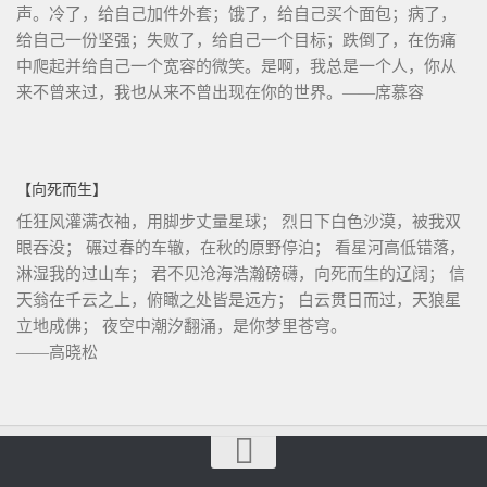
声。冷了，给自己加件外套；饿了，给自己买个面包；病了，
给自己一份坚强；失败了，给自己一个目标；跌倒了，在伤痛
中爬起并给自己一个宽容的微笑。是啊，我总是一个人，你从
来不曾来过，我也从来不曾出现在你的世界。——席慕容
【向死而生】
任狂风灌满衣袖，用脚步丈量星球； 烈日下白色沙漠，被我双
眼吞没； 碾过春的车辙，在秋的原野停泊； 看星河高低错落，
淋湿我的过山车； 君不见沧海浩瀚磅礴，向死而生的辽阔； 信
天翁在千云之上，俯瞰之处皆是远方； 白云贯日而过，天狼星
立地成佛； 夜空中潮汐翻涌，是你梦里苍穹。
——高晓松