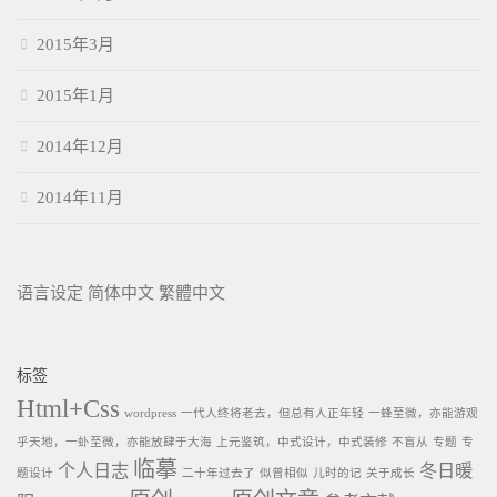
2015年3月
2015年1月
2014年12月
2014年11月
语言设定
简体中文
繁體中文
标签
Html+Css
wordpress
一代人终将老去，但总有人正年轻
一蜂至微，亦能游观
乎天地，一虲至微，亦能放肆于大海
上元鉴筑，中式设计，中式装修
不盲从
专题
专
临摹
个人日志
冬日暖
题设计
二十年过去了
似曾相似
儿时的记
关于成长