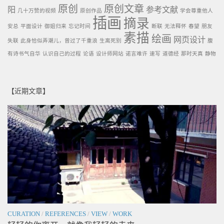
原创
原创文章
阳
参考文献
几十万赞的视频
原创作品
学会尊重他人
插画
摘录
安总
平面设计
御姐归来
忘记时间
断联
无法释怀
春望
朋友
素描
绘画
网页设计
失联
此身恰似弄潮儿，曾过了千重浪
生离死别
腹
有诗书气自华
认识自己的过程
论语
设计师网站
诺言难许
速写
道德经
那时天真
静物
【近期文章】
CURATION
/
REFERENCES
/
VIEW
/
WORK