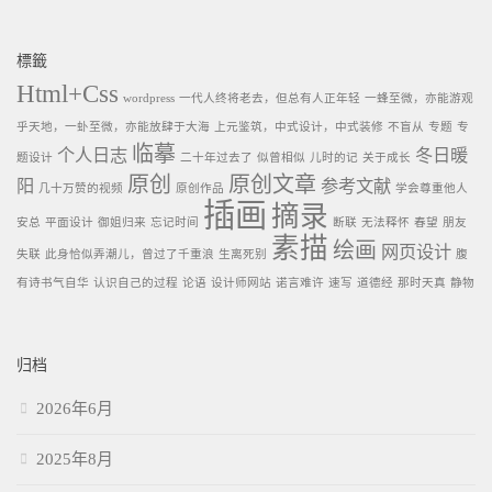
標籤
Html+Css
wordpress
一代人终将老去，但总有人正年轻
一蜂至微，亦能游观
乎天地，一虲至微，亦能放肆于大海
上元鉴筑，中式设计，中式装修
不盲从
专题
专
临摹
个人日志
冬日暖
题设计
二十年过去了
似曾相似
儿时的记
关于成长
原创
原创文章
阳
参考文献
几十万赞的视频
原创作品
学会尊重他人
插画
摘录
安总
平面设计
御姐归来
忘记时间
断联
无法释怀
春望
朋友
素描
绘画
网页设计
失联
此身恰似弄潮儿，曾过了千重浪
生离死别
腹
有诗书气自华
认识自己的过程
论语
设计师网站
诺言难许
速写
道德经
那时天真
静物
归档
2026年6月
2025年8月