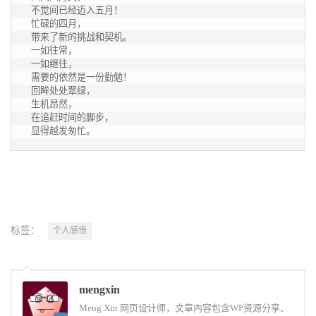
 不觉间已经迈入五月！

 忙碌的四月，

 带来了新的挑战和契机。

 一如往常，

 一如继往，

 需要的依然是一份勤勉！

 回眸处处翠绿，

 生机昂然，

 在追赶时间的脚步，

 显得越发匆忙。
标签：
个人感悟
mengxin
Meng Xin 网页设计师，文章內容包含WP资源分享、