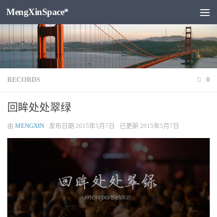
MengXinSpace*
跳至内容
RECORDS
0
回眸处处翠绿
由
MENGXIN
· 发布日期
2015年5月7日
· 已更新
2015年5月7日