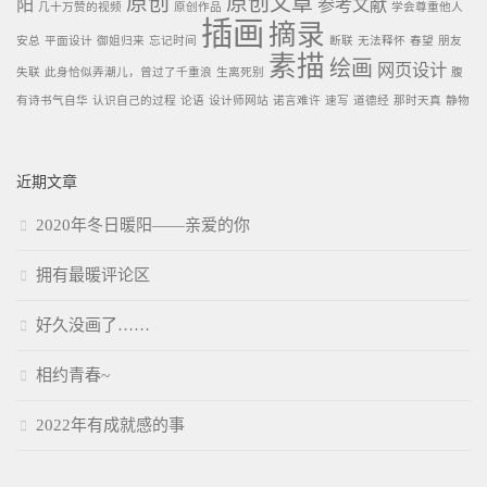
原创
原创文章
阳
参考文献
几十万赞的视频
原创作品
学会尊重他人
插画
摘录
安总
平面设计
御姐归来
忘记时间
断联
无法释怀
春望
朋友
素描
绘画
网页设计
失联
此身恰似弄潮儿，曾过了千重浪
生离死别
腹
有诗书气自华
认识自己的过程
论语
设计师网站
诺言难许
速写
道德经
那时天真
静物
近期文章
2020年冬日暖阳——亲爱的你
拥有最暖评论区
好久没画了……
相约青春~
2022年有成就感的事