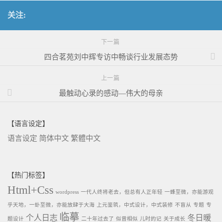
关注:
下一篇
四合茗苑刘中辉专访中畅谈行业发展态势
上一篇
最触动心录的感动—伟大的母亲
【语言设定】
语言设定
简体中文
繁體中文
【热门标签】
Html+Css
wordpress
一代人终将老去，但总有人正年轻
一蜂至微，亦能游观
乎天地，一虲至微，亦能放肆于大海
上元鉴筑，中式设计，中式装修
不盲从
专题
专
临摹
个人日志
冬日暖
题设计
二十年过去了
似曾相似
儿时的记
关于成长