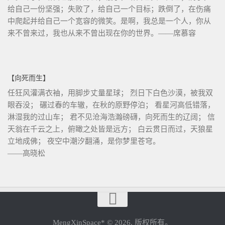
给自己一份坚强；失败了，给自己一个目标；跌倒了，在伤痛
中爬起并给自己一个宽容的微笑。是啊，我总是一个人，你从
来不曾来过，我也从来不曾出现在你的世界。——席慕容
【向死而生】
任狂风灌满衣袖，用脚步丈量星球； 烈日下白色沙漠，被我双
眼吞没； 碾过春的车辙，在秋的原野停泊； 看星河高低错落，
淋湿我的过山车； 君不见沧海浩瀚磅礴，向死而生的辽阔； 信
天翁在千云之上，俯瞰之处皆是远方； 白云贯日而过，天狼星
立地成佛； 夜空中潮汐翻涌，是你梦里苍穹。
——高晓松
MengXinSpace* © 2026. 版权所有。