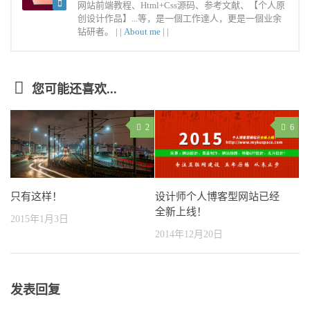
网站前端教程、Html+Css源码、参考文献、【个人原
创设计作品】...等，是一個工作達人，更是一個业余
钻研者。 |
|
About me
|
|
您可能还喜欢...
2
6
只有这样！
设计师个人博客型网站已经
全新上线！
2015年1月3日
2014年12月20日
发表回复