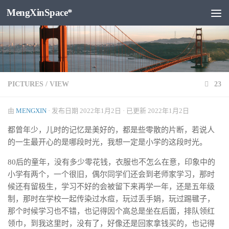
MengXinSpace*
跳至内容
PICTURES
/
VIEW
23
由
MENGXIN
· 发布日期
2022年1月2日
· 已更新
2022年1月2日
都曾年少，儿时的记忆是美好的，都是些零散的片断，若说人
的一生最开心的是哪段时光，我想一定是小学的这段时光。
80后的童年，没有多少零花钱，衣服也不怎么在意，印象中的
小学有两个，一个很旧，偶尔同学们还会到老师家学习，那时
候还有留极生，学习不好的会被留下来再学一年，还是五年级
制，那时在学校一起传染过水痘，玩过丢手娟，玩过踢毽子，
那个时候学习也不错，也记得因个高总是坐在后面，排队领红
领巾，到我这里时，没有了，好像还是回家拿钱买的，也记得