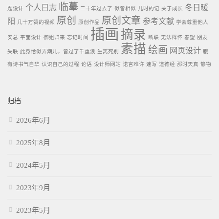
临摹
个人日志
冬日暖
题设计
二十年过去了
似曾相似
儿时的记
关于成长
原创
原创文章
阳
参考文献
几十万赞的视频
原创作品
学会尊重他人
插画
摘录
安总
平面设计
御姐归来
忘记时间
断联
无法释怀
春望
朋友
素描
绘画
网页设计
失联
此身恰似弄潮儿，曾过了千重浪
生离死别
腹
有诗书气自华
认识自己的过程
论语
设计师网站
诺言难许
速写
道德经
那时天真
静物
归档
2026年6月
2025年8月
2024年5月
2023年9月
2023年5月