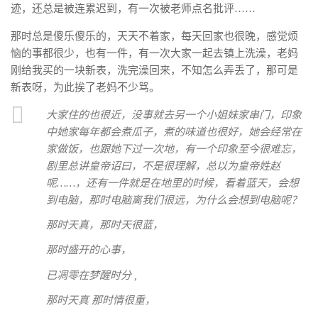
迹，还总是被连累迟到，有一次被老师点名批评……
那时总是傻乐傻乐的，天天不着家，每天回家也很晚，感觉烦
恼的事都很少，也有一件，有一次大家一起去镇上洗澡，老妈
刚给我买的一块新表，洗完澡回来，不知怎么弄丢了，那可是
新表呀，为此挨了老妈不少骂。
大家住的也很近，没事就去另一个小姐妹家串门，印象
中她家每年都会煮瓜子，煮的味道也很好，她会经常在
家做饭，也跟她下过一次地，有一个印象至今很难忘，
剧里总讲皇帝诏曰，不是很理解，总以为皇帝姓赵
呢……，还有一件就是在地里的时候，看着蓝天，会想
到电脑，那时电脑离我们很远，为什么会想到电脑呢？
那时天真，那时天很蓝，
那时盛开的心事，
已凋零在梦醒时分 ,
那时天真 那时情很重，