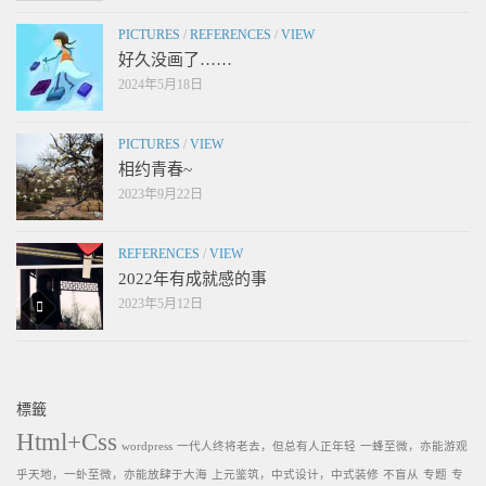
PICTURES
/
REFERENCES
/
VIEW
好久没画了……
2024年5月18日
PICTURES
/
VIEW
相约青春~
2023年9月22日
REFERENCES
/
VIEW
2022年有成就感的事
2023年5月12日
標籤
Html+Css
wordpress
一代人终将老去，但总有人正年轻
一蜂至微，亦能游观
乎天地，一虲至微，亦能放肆于大海
上元鉴筑，中式设计，中式装修
不盲从
专题
专