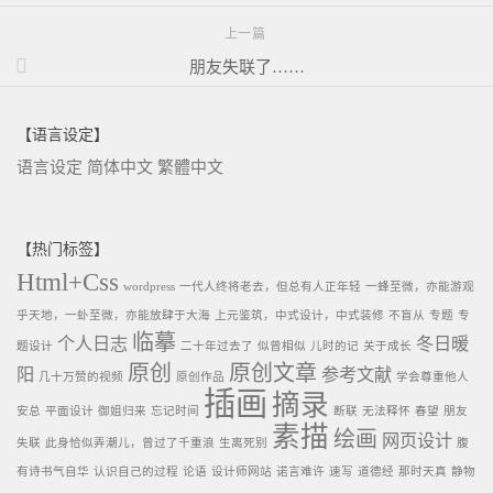
上一篇
朋友失联了……
【语言设定】
语言设定
简体中文
繁體中文
【热门标签】
Html+Css
wordpress
一代人终将老去，但总有人正年轻
一蜂至微，亦能游观
乎天地，一虲至微，亦能放肆于大海
上元鉴筑，中式设计，中式装修
不盲从
专题
专
临摹
个人日志
冬日暖
题设计
二十年过去了
似曾相似
儿时的记
关于成长
原创
原创文章
阳
参考文献
几十万赞的视频
原创作品
学会尊重他人
插画
摘录
安总
平面设计
御姐归来
忘记时间
断联
无法释怀
春望
朋友
素描
绘画
网页设计
失联
此身恰似弄潮儿，曾过了千重浪
生离死别
腹
有诗书气自华
认识自己的过程
论语
设计师网站
诺言难许
速写
道德经
那时天真
静物