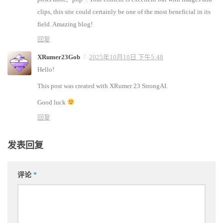
clips, this site could certainly be one of the most beneficial in its
field. Amazing blog!
回复
XRumer23Gob
2025年10月10日 下午5:48
Hello!
This post was created with XRumer 23 StrongAI.
Good luck
回复
发表回复
评论
*