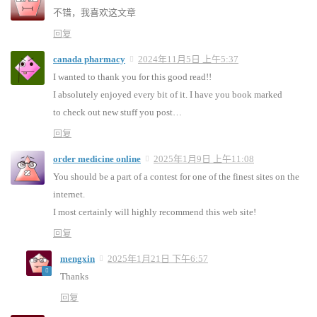
不错，我喜欢这文章
回复
canada pharmacy
2024年11月5日 上午5:37
I wanted to thank you for this good read!!
I absolutely enjoyed every bit of it. I have you book marked
to check out new stuff you post…
回复
order medicine online
2025年1月9日 上午11:08
You should be a part of a contest for one of the finest sites on the
internet.
I most certainly will highly recommend this web site!
回复
mengxin
2025年1月21日 下午6:57
Thanks
回复