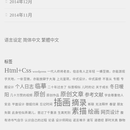
2014年12月
2014年11月
语言设定
简体中文
繁體中文
标签
Html+Css
wordpress
一代人终将老去，但总有人正年轻
一蜂至微，亦能游观
乎天地，一虲至微，亦能放肆于大海
上元鉴筑，中式设计，中式装修
不盲从
专题
专
临摹
个人日志
冬日暖
题设计
二十年过去了
似曾相似
儿时的记
关于成长
原创
原创文章
阳
参考文献
几十万赞的视频
原创作品
学会尊重他人
插画
摘录
安总
平面设计
御姐归来
忘记时间
断联
无法释怀
春望
朋友
素描
绘画
网页设计
失联
此身恰似弄潮儿，曾过了千重浪
生离死别
腹
有诗书气自华
认识自己的过程
论语
设计师网站
诺言难许
速写
道德经
那时天真
静物