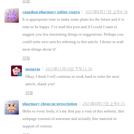
回复
canadian pharmacy online viagra
2025年8月17日 上午8:38
It is appropriate time to make some plans for the future and it is
time to be happy. I’ve read this post and if I could I want to
suggest you few interesting things or suggestions. Perhaps you
could write next articles referring to this article. I desire to read
more things about it!
回复
mengxin
2025年11月19日 下午12:36
Okay, I think I will continue to work hard to write the next
article, thank you!
回复
pharmacy cheap no prescription
2025年8月17日 上午9:15
Hello to every body, it’s my first pay a visit of this website; this
webpage consists of awesome and actually fine material in
support of visitors.