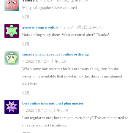
Testerehc
2025年5月16日 上午10:55
Many calligraphers have acquired
回复
generic viagra online
2025年8月2日 上午5:45
Outstanding story there. What occurred after? Thanks!
回复
canada pharmaceutical online ordering
2025年8月2日 上午6:28
When some one searches for his necessary thing, thus he/she
wants to be available that in detail, so that thing is maintained
over here.
回复
best online international pharmacies
2025年8月17日 上午3:40
I am regular visitor, how are you everybody? This article posted at
this site is in fact fastidious.