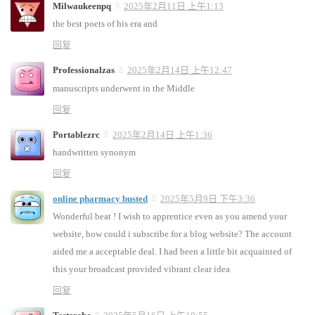
Milwaukeenpq
2025年2月11日 上午1:13
the best poets of his era and
回复
Professionalzas
2025年2月14日 上午12:47
manuscripts underwent in the Middle
回复
Portablezrc
2025年2月14日 上午1:36
handwritten synonym
回复
online pharmacy busted
2025年5月9日 下午3:36
Wonderful beat ! I wish to apprentice even as you amend your
website, how could i subscribe for a blog website? The account
aided me a acceptable deal. I had been a little bit acquainted of
this your broadcast provided vibrant clear idea
回复