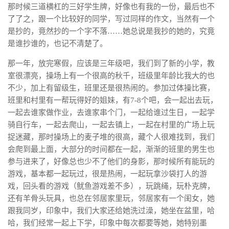
那时候三道横杠的三好学生牌，好像也有我的一份，最后也不
了了之，跟一个比较好的同学，写过同样的作文，当然有一个
是抄的，竟然抄的一个字不落……她总说是我抄的她的，究竟
是谁抄谁的，也记不清楚了。
那一年，放完寒假，应该是三年级吧，我们到了新的小学，教
室很漂亮，操场上有一个很高的秋千，班级里年龄比我大的也
不少，加上有留级生，班里还是很热闹的。参加过体操比赛，
班里和村里有一帮玩得好的姐妹，有7-8个吧，会一起出去玩，
一起去谁家做作业，去谁家串个门，一起给谁过生日，一起学
骑自行车，一起去爬山，一起去镇上，一起在村里的广场上玩
捉迷藏，那时操场上的麦子堆的很高，藏个人很难找到，我们
会爬到最上面，大部分的时间都在一起，渐渐的班里的男生也
参与进来了，好像总也少不了他们的身影，那时候所有能玩的
游戏，基本都一起玩过，很是热闹，一起玩拿沙袋打人的游
戏，回头看的游戏（鱿鱼游戏差不多），玩跳绳，玩朴克牌，
还有羊骨头玩具，也总在邻居家里玩，邻居家有一个闺女，她
跟我同岁，印象中，我们大家还给她洗过澡，她坐在盆里，哈
哈，我们经常一起上下学，印象中每次都要等她，她特别墨