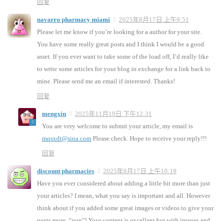
回复
navarro pharmacy miami
2025年8月17日 上午9:51
Please let me know if you’re looking for a author for your site.
You have some really great posts and I think I would be a good
asset. If you ever want to take some of the load off, I’d really like
to write some articles for your blog in exchange for a link back to
mine. Please send me an email if interested. Thanks!
回复
mengxin
2025年11月19日 下午12:31
You are very welcome to submit your article, my email is
mqsxdt@sina.com
Please check. Hope to receive your reply!!!
回复
discount pharmacies
2025年8月17日 上午10:19
Have you ever considered about adding a little bit more than just
your articles? I mean, what you say is important and all. However
think about if you added some great images or videos to give your
posts more, “pop”! Your content is excellent but with images and