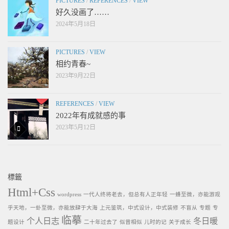
PICTURES
/
REFERENCES
/
VIEW
好久没画了……
2024年5月18日
PICTURES
/
VIEW
相约青春~
2023年9月22日
REFERENCES
/
VIEW
2022年有成就感的事
2023年5月12日
標籤
Html+Css
wordpress
一代人终将老去，但总有人正年轻
一蜂至微，亦能游观
乎天地，一虲至微，亦能放肆于大海
上元鉴筑，中式设计，中式装修
不盲从
专题
专
临摹
个人日志
冬日暖
题设计
二十年过去了
似曾相似
儿时的记
关于成长