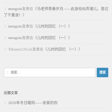
mengxin
发表在《
马老师青春岁月——此身恰似弄潮儿，曾过
了千重浪！
》
mengxin
发表在《
儿时的回忆 （一）
》
mengxin
发表在《
儿时的回忆 （一）
》
XRumer23Gob
发表在《
儿时的回忆 （一）
》
搜
索：
近期文章
2020年冬日暖阳——亲爱的你