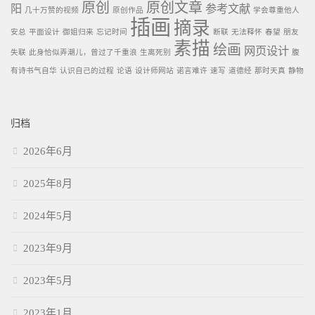
原创
原创文章
阳
参考文献
几十万赞的视频
原创作品
学会尊重他人
插画
摘录
安总
平面设计
御姐归来
忘记时间
断联
无法释怀
春望
朋友
素描
绘画
网页设计
失联
此身恰似弄潮儿，曾过了千重浪
生离死别
腹
有诗书气自华
认识自己的过程
论语
设计师网站
诺言难许
速写
道德经
那时天真
静物
归档
2026年6月
2025年8月
2024年5月
2023年9月
2023年5月
2023年1月