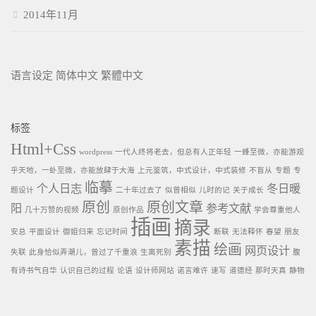
2014年11月
语言设定
简体中文
繁體中文
标签
Html+Css
wordpress
一代人终将老去，但总有人正年轻
一蜂至微，亦能游观
乎天地，一虲至微，亦能放肆于大海
上元鉴筑，中式设计，中式装修
不盲从
专题
专
临摹
个人日志
冬日暖
题设计
二十年过去了
似曾相似
儿时的记
关于成长
原创
原创文章
阳
参考文献
几十万赞的视频
原创作品
学会尊重他人
插画
摘录
安总
平面设计
御姐归来
忘记时间
断联
无法释怀
春望
朋友
素描
绘画
网页设计
失联
此身恰似弄潮儿，曾过了千重浪
生离死别
腹
有诗书气自华
认识自己的过程
论语
设计师网站
诺言难许
速写
道德经
那时天真
静物