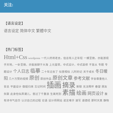
关注:
【语言设定】
语言设定
简体中文
繁體中文
【热门标签】
Html+Css
wordpress
一代人终将老去，但总有人正年轻
一蜂至微，亦能游观
乎天地，一虲至微，亦能放肆于大海
上元鉴筑，中式设计，中式装修
不盲从
专题
专
临摹
个人日志
冬日暖
题设计
二十年过去了
似曾相似
儿时的记
关于成长
原创
原创文章
阳
参考文献
几十万赞的视频
原创作品
学会尊重他人
插画
摘录
安总
平面设计
御姐归来
忘记时间
断联
无法释怀
春望
朋友
素描
绘画
网页设计
失联
此身恰似弄潮儿，曾过了千重浪
生离死别
腹
有诗书气自华
认识自己的过程
论语
设计师网站
诺言难许
速写
道德经
那时天真
静物