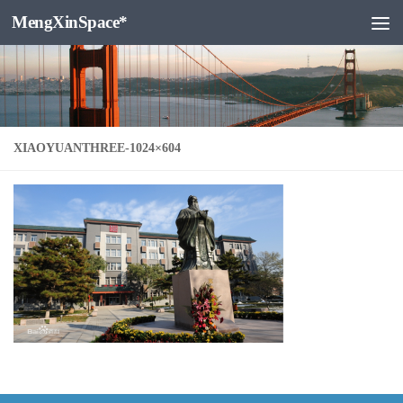
MengXinSpace*
跳至内容
XIAOYUANTHREE-1024×604