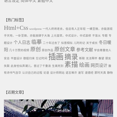
语言设定
简体中文
繁體中文
【热门标签】
Html+Css
wordpress
一代人终将老去，但总有人正年轻
一蜂至微，亦能游观
乎天地，一虲至微，亦能放肆于大海
上元鉴筑，中式设计，中式装修
不盲从
专题
专
临摹
个人日志
冬日暖
题设计
二十年过去了
似曾相似
儿时的记
关于成长
原创
原创文章
阳
参考文献
几十万赞的视频
原创作品
学会尊重他人
插画
摘录
安总
平面设计
御姐归来
忘记时间
断联
无法释怀
春望
朋友
素描
绘画
网页设计
失联
此身恰似弄潮儿，曾过了千重浪
生离死别
腹
有诗书气自华
认识自己的过程
论语
设计师网站
诺言难许
速写
道德经
那时天真
静物
【近期文章】