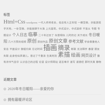
标签
Html+Css
wordpress
一代人终将老去，但总有人正年轻
一蜂至微，亦能游观
乎天地，一虲至微，亦能放肆于大海
上元鉴筑，中式设计，中式装修
不盲从
专题
专
临摹
个人日志
冬日暖
题设计
二十年过去了
似曾相似
儿时的记
关于成长
原创
原创文章
阳
参考文献
几十万赞的视频
原创作品
学会尊重他人
插画
摘录
安总
平面设计
御姐归来
忘记时间
断联
无法释怀
春望
朋友
素描
绘画
网页设计
失联
此身恰似弄潮儿，曾过了千重浪
生离死别
腹
有诗书气自华
认识自己的过程
论语
设计师网站
诺言难许
速写
道德经
那时天真
静物
近期文章
2020年冬日暖阳——亲爱的你
拥有最暖评论区