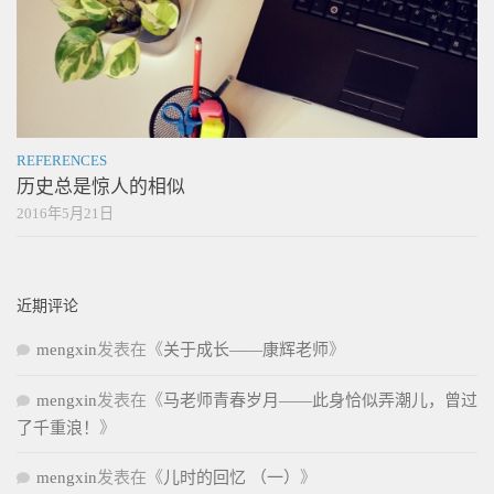
REFERENCES
历史总是惊人的相似
2016年5月21日
近期评论
mengxin
发表在《
关于成长——康辉老师
》
mengxin
发表在《
马老师青春岁月——此身恰似弄潮儿，曾过
了千重浪！
》
mengxin
发表在《
儿时的回忆 （一）
》