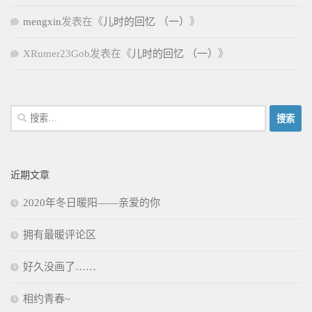
mengxin
发表在《
儿时的回忆 （一）
》
XRumer23Gob
发表在《
儿时的回忆 （一）
》
搜
索：
近期文章
2020年冬日暖阳——亲爱的你
拥有最暖评论区
好久没画了……
相约青春~