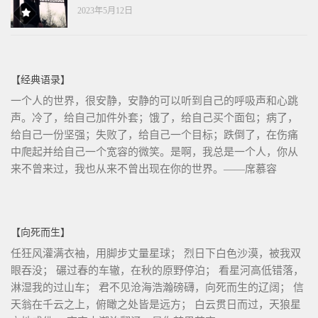
2023年5月12日
【经典语录】
一个人的世界，很安静，安静的可以听到自己的呼吸声和心跳
声。冷了，给自己加件外套；饿了，给自己买个面包；病了，
给自己一份坚强；失败了，给自己一个目标；跌倒了，在伤痛
中爬起并给自己一个宽容的微笑。是啊，我总是一个人，你从
来不曾来过，我也从来不曾出现在你的世界。——席慕容
【向死而生】
任狂风灌满衣袖，用脚步丈量星球； 烈日下白色沙漠，被我双
眼吞没； 碾过春的车辙，在秋的原野停泊； 看星河高低错落，
淋湿我的过山车； 君不见沧海浩瀚磅礴，向死而生的辽阔； 信
天翁在千云之上，俯瞰之处皆是远方； 白云贯日而过，天狼星