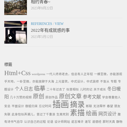
相约青春~
2023年9月22日
REFERENCES
/
VIEW
2022年有成就感的事
2023年5月12日
標籤
Html+Css
wordpress
一代人终将老去，但总有人正年轻
一蜂至微，亦能游观
乎天地，一虲至微，亦能放肆于大海
上元鉴筑，中式设计，中式装修
不盲从
专题
专
临摹
个人日志
冬日暖
题设计
二十年过去了
似曾相似
儿时的记
关于成长
原创
原创文章
阳
参考文献
几十万赞的视频
原创作品
学会尊重他人
插画
摘录
安总
平面设计
御姐归来
忘记时间
断联
无法释怀
春望
朋友
素描
绘画
网页设计
失联
此身恰似弄潮儿，曾过了千重浪
生离死别
腹
有诗书气自华
认识自己的过程
论语
设计师网站
诺言难许
速写
道德经
那时天真
静物