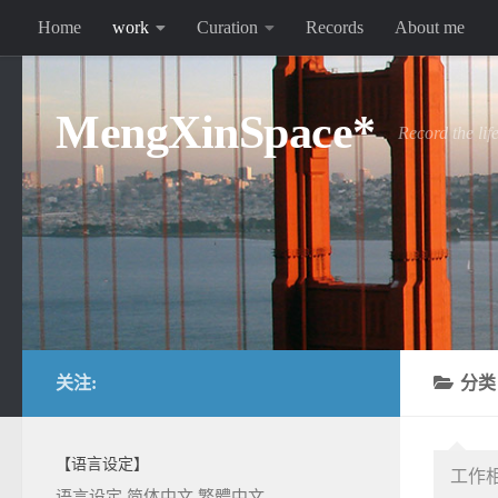
Home
work
Curation
Records
About me
跳至内容
MengXinSpace*
Record the lif
关注:
分
【语言设定】
工作
语言设定
简体中文
繁體中文