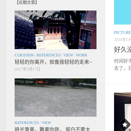
【近期文章】
PICTUR
2024年5
好久
CURATION
/
REFERENCES
/
VIEW
/
WORK
时间好
轻轻的你离开，就像我轻轻的走来~
去了，日
2017年3月17日
REFERENCES
/
VIEW
時光筆墨，難畫你我， 留白不要太