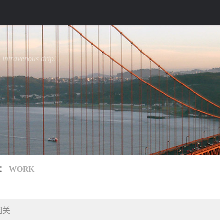
e intravenous drip!
类：
WORK
相关