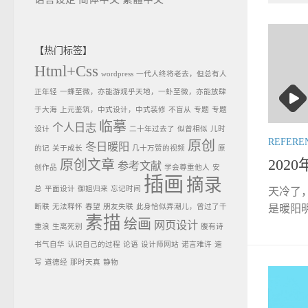
【热门标签】
Html+Css
wordpress
一代人终将老去，但总有人
正年轻
一蜂至微，亦能游观乎天地，一虲至微，亦能放肆
于大海
上元鉴筑，中式设计，中式装修
不盲从
专题
专题
临摹
个人日志
设计
二十年过去了
似曾相似
儿时
REFERE
原创
冬日暖阳
的记
关于成长
几十万赞的视频
原
202
原创文章
参考文献
创作品
学会尊重他人
安
插画
摘录
总
平面设计
御姐归来
忘记时间
天冷了
断联
无法释怀
春望
朋友失联
此身恰似弄潮儿，曾过了千
是暖阳明
素描
绘画
网页设计
重浪
生离死别
腹有诗
书气自华
认识自己的过程
论语
设计师网站
诺言难许
速
写
道德经
那时天真
静物