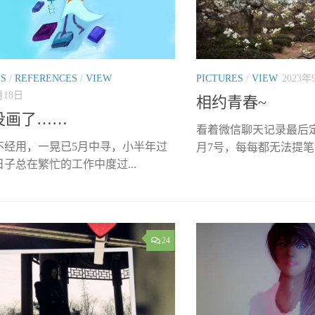
ES
/
REFERENCES
/
VIEW
PICTURES
/
VIEW
2023年
月18日
相约青春~
没画了……
看着微信聊天记录最后定
不经用，一晃已5月中寻，小半年过
月7号，每每都无法提笔，
子总在繁忙的工作中度过...
24