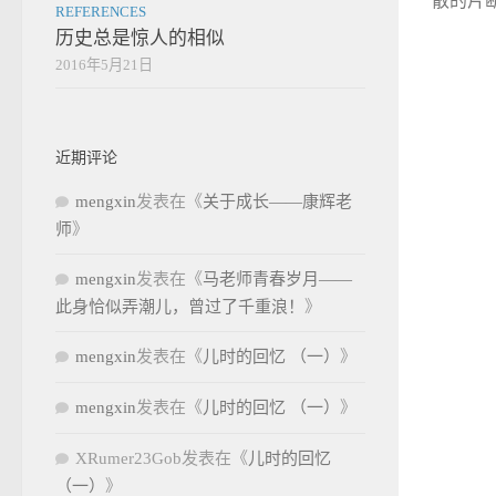
散的片断
REFERENCES
历史总是惊人的相似
2016年5月21日
近期评论
mengxin
发表在《
关于成长——康辉老
师
》
mengxin
发表在《
马老师青春岁月——
此身恰似弄潮儿，曾过了千重浪！
》
mengxin
发表在《
儿时的回忆 （一）
》
mengxin
发表在《
儿时的回忆 （一）
》
XRumer23Gob
发表在《
儿时的回忆
（一）
》