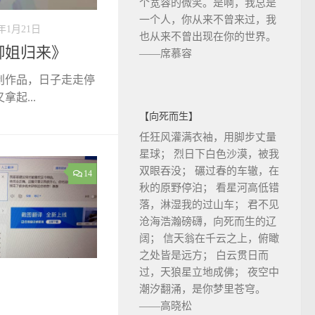
个宽容的微笑。是啊，我总是
一个人，你从来不曾来过，我
2年1月21日
也从来不曾出现在你的世界。
御姐归来》
——席慕容
原创作品，日子走走停
起...
【向死而生】
任狂风灌满衣袖，用脚步丈量
星球； 烈日下白色沙漠，被我
双眼吞没； 碾过春的车辙，在
14
秋的原野停泊； 看星河高低错
落，淋湿我的过山车； 君不见
沧海浩瀚磅礴，向死而生的辽
阔； 信天翁在千云之上，俯瞰
之处皆是远方； 白云贯日而
过，天狼星立地成佛； 夜空中
潮汐翻涌，是你梦里苍穹。
——高晓松