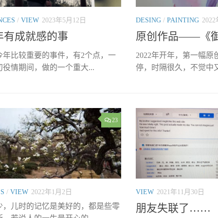
NCES
/
VIEW
2023年5月12日
DESING
/
PAINTING
202
2年有成就感的事
原创作品——《
今年比较重要的事件，有2个点，一
2022年开年，第一幅
役情期间，做的一个重大...
停，时隔很久，不觉中又拿
23
ES
/
VIEW
2022年1月2日
VIEW
2021年11月30日
少，儿时的记忆是美好的，都是些零
朋友失联了……