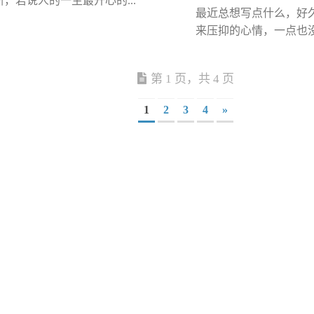
，若说人的一生最开心的...
最近总想写点什么，好
来压抑的心情，一点也没有
第 1 页，共 4 页
1
2
3
4
»