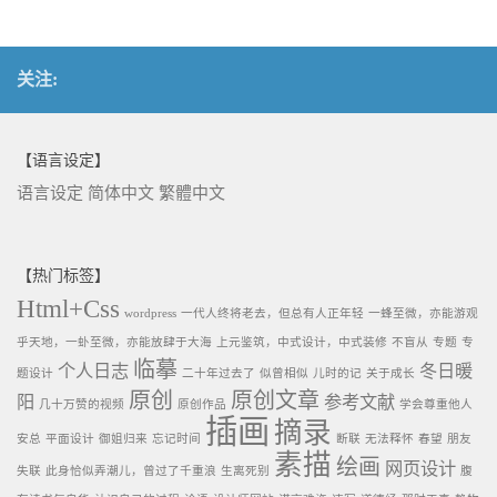
关注:
【语言设定】
语言设定
简体中文
繁體中文
【热门标签】
Html+Css
wordpress
一代人终将老去，但总有人正年轻
一蜂至微，亦能游观
乎天地，一虲至微，亦能放肆于大海
上元鉴筑，中式设计，中式装修
不盲从
专题
专
临摹
个人日志
冬日暖
题设计
二十年过去了
似曾相似
儿时的记
关于成长
原创
原创文章
阳
参考文献
几十万赞的视频
原创作品
学会尊重他人
插画
摘录
安总
平面设计
御姐归来
忘记时间
断联
无法释怀
春望
朋友
素描
绘画
网页设计
失联
此身恰似弄潮儿，曾过了千重浪
生离死别
腹