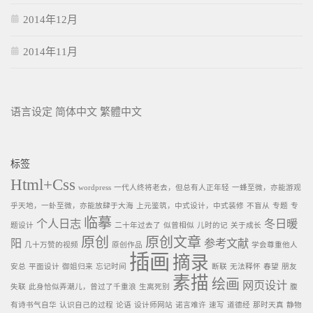
2014年12月
2014年11月
语言设定
简体中文
繁體中文
标签
Html+Css
wordpress
一代人终将老去，但总有人正年轻
一蜂至微，亦能游观
乎天地，一虲至微，亦能放肆于大海
上元鉴筑，中式设计，中式装修
不盲从
专题
专
临摹
个人日志
冬日暖
题设计
二十年过去了
似曾相似
儿时的记
关于成长
原创
原创文章
阳
参考文献
几十万赞的视频
原创作品
学会尊重他人
插画
摘录
安总
平面设计
御姐归来
忘记时间
断联
无法释怀
春望
朋友
素描
绘画
网页设计
失联
此身恰似弄潮儿，曾过了千重浪
生离死别
腹
有诗书气自华
认识自己的过程
论语
设计师网站
诺言难许
速写
道德经
那时天真
静物