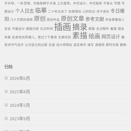
乎天地，一虲至微，亦能放肆于大海
上元鉴筑，中式设计，中式装修
不盲从
专题
专
临摹
个人日志
冬日暖
题设计
二十年过去了
似曾相似
儿时的记
关于成长
原创
原创文章
阳
参考文献
几十万赞的视频
原创作品
学会尊重他人
插画
摘录
安总
平面设计
御姐归来
忘记时间
断联
无法释怀
春望
朋友
素描
绘画
网页设计
失联
此身恰似弄潮儿，曾过了千重浪
生离死别
腹
有诗书气自华
认识自己的过程
论语
设计师网站
诺言难许
速写
道德经
那时天真
静物
归档
2026年6月
2025年8月
2024年5月
2023年9月