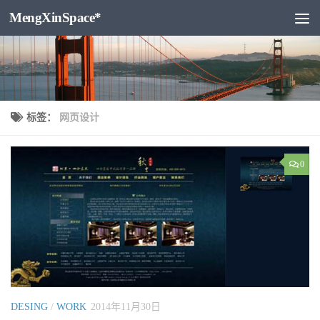
MengXinSpace*
跳至内容
标签：
网页设计
0
DESING
/
WORK
2014年11月30日