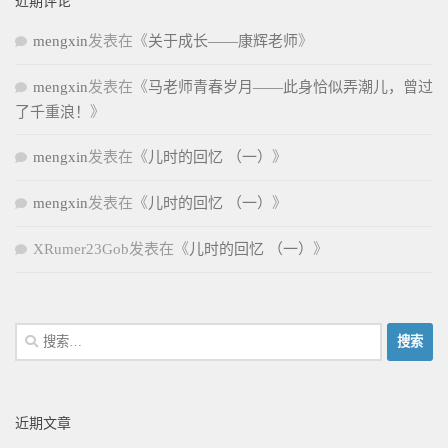
近期评论
mengxin
发表在《
关于成长——康辉老师
》
mengxin
发表在《
马老师青春岁月——此身恰似弄潮儿，曾过
了千重浪！
》
mengxin
发表在《
儿时的回忆 （一）
》
mengxin
发表在《
儿时的回忆 （一）
》
XRumer23Gob
发表在《
儿时的回忆 （一）
》
搜
索：
近期文章