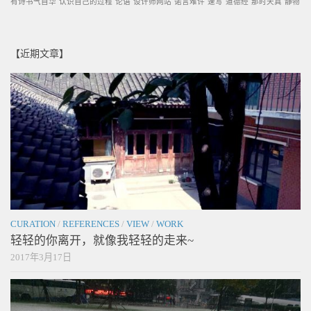
有诗书气自华
认识自己的过程
论语
设计师网站
诺言难许
速写
道德经
那时天真
静物
【近期文章】
CURATION
/
REFERENCES
/
VIEW
/
WORK
轻轻的你离开，就像我轻轻的走来~
2017年3月17日