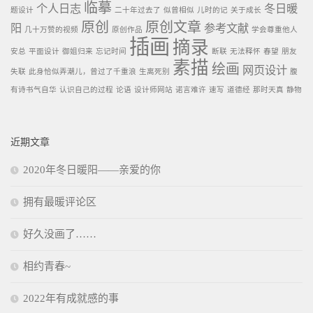
临摹
个人日志
冬日暖
题设计
二十年过去了
似曾相似
儿时的记
关于成长
原创
原创文章
阳
参考文献
几十万赞的视频
原创作品
学会尊重他人
插画
摘录
安总
平面设计
御姐归来
忘记时间
断联
无法释怀
春望
朋友
素描
绘画
网页设计
失联
此身恰似弄潮儿，曾过了千重浪
生离死别
腹
有诗书气自华
认识自己的过程
论语
设计师网站
诺言难许
速写
道德经
那时天真
静物
近期文章
2020年冬日暖阳——亲爱的你
拥有最暖评论区
好久没画了……
相约青春~
2022年有成就感的事