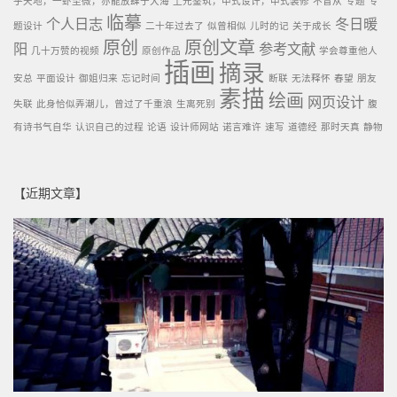
乎天地，一虲至微，亦能放肆于大海
上元鉴筑，中式设计，中式装修
不盲从
专题
专
临摹
个人日志
冬日暖
题设计
二十年过去了
似曾相似
儿时的记
关于成长
原创
原创文章
阳
参考文献
几十万赞的视频
原创作品
学会尊重他人
插画
摘录
安总
平面设计
御姐归来
忘记时间
断联
无法释怀
春望
朋友
素描
绘画
网页设计
失联
此身恰似弄潮儿，曾过了千重浪
生离死别
腹
有诗书气自华
认识自己的过程
论语
设计师网站
诺言难许
速写
道德经
那时天真
静物
【近期文章】