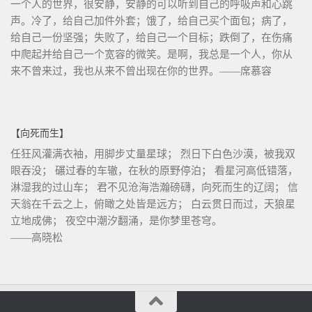
一个人的世界，很安静，安静的可以听到自己的呼吸声和心跳
声。冷了，给自己加件外套；饿了，给自己买个面包；病了，
给自己一份坚强；失败了，给自己一个目标；跌倒了，在伤痛
中爬起并给自己一个宽容的微笑。是啊，我总是一个人，你从
来不曾来过，我也从来不曾出现在你的世界。——席慕容
【向死而生】
任狂风灌满衣袖，用脚步丈量星球； 烈日下白色沙漠，被我双
眼吞没； 碾过春的车辙，在秋的原野停泊； 看星河高低错落，
淋湿我的过山车； 君不见沧海浩瀚磅礴，向死而生的辽阔； 信
天翁在千云之上，俯瞰之处皆是远方； 白云贯日而过，天狼星
立地成佛； 夜空中潮汐翻涌，是你梦里苍穹。
——高晓松