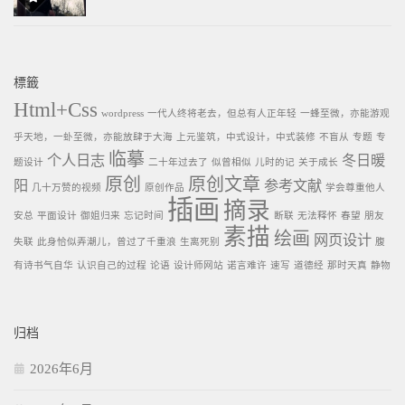
標籤
Html+Css
wordpress
一代人终将老去，但总有人正年轻
一蜂至微，亦能游观
乎天地，一虲至微，亦能放肆于大海
上元鉴筑，中式设计，中式装修
不盲从
专题
专
临摹
个人日志
冬日暖
题设计
二十年过去了
似曾相似
儿时的记
关于成长
原创
原创文章
阳
参考文献
几十万赞的视频
原创作品
学会尊重他人
插画
摘录
安总
平面设计
御姐归来
忘记时间
断联
无法释怀
春望
朋友
素描
绘画
网页设计
失联
此身恰似弄潮儿，曾过了千重浪
生离死别
腹
有诗书气自华
认识自己的过程
论语
设计师网站
诺言难许
速写
道德经
那时天真
静物
归档
2026年6月