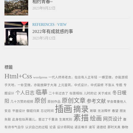
相约青春~
2023年9月22日
REFERENCES
/
VIEW
2022年有成就感的事
2023年5月12日
標籤
Html+Css
wordpress
一代人终将老去，但总有人正年轻
一蜂至微，亦能游观
乎天地，一虲至微，亦能放肆于大海
上元鉴筑，中式设计，中式装修
不盲从
专题
专
临摹
个人日志
冬日暖
题设计
二十年过去了
似曾相似
儿时的记
关于成长
原创
原创文章
阳
参考文献
几十万赞的视频
原创作品
学会尊重他人
插画
摘录
安总
平面设计
御姐归来
忘记时间
断联
无法释怀
春望
朋友
素描
绘画
网页设计
失联
此身恰似弄潮儿，曾过了千重浪
生离死别
腹
有诗书气自华
认识自己的过程
论语
设计师网站
诺言难许
速写
道德经
那时天真
静物