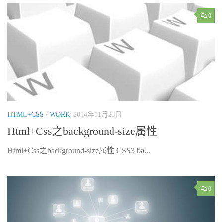
0
HTML+CSS
/
WORK
2014年11月26日
Html+Css之background-size属性
Html+Css之background-size属性 CSS3 ba...
0