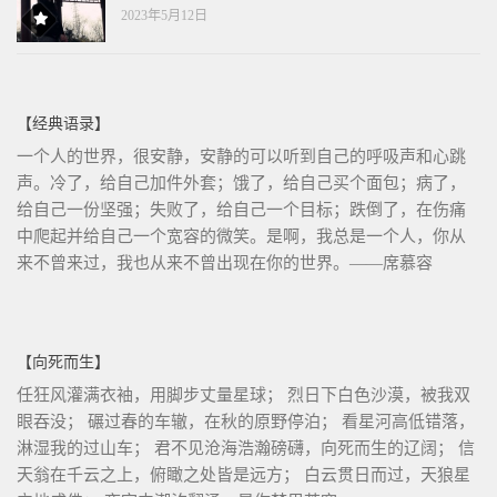
2023年5月12日
【经典语录】
一个人的世界，很安静，安静的可以听到自己的呼吸声和心跳
声。冷了，给自己加件外套；饿了，给自己买个面包；病了，
给自己一份坚强；失败了，给自己一个目标；跌倒了，在伤痛
中爬起并给自己一个宽容的微笑。是啊，我总是一个人，你从
来不曾来过，我也从来不曾出现在你的世界。——席慕容
【向死而生】
任狂风灌满衣袖，用脚步丈量星球； 烈日下白色沙漠，被我双
眼吞没； 碾过春的车辙，在秋的原野停泊； 看星河高低错落，
淋湿我的过山车； 君不见沧海浩瀚磅礴，向死而生的辽阔； 信
天翁在千云之上，俯瞰之处皆是远方； 白云贯日而过，天狼星