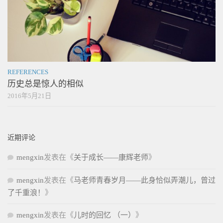
REFERENCES
历史总是惊人的相似
2016年5月21日
近期评论
mengxin
发表在《
关于成长——康辉老师
》
mengxin
发表在《
马老师青春岁月——此身恰似弄潮儿，曾过
了千重浪！
》
mengxin
发表在《
儿时的回忆 （一）
》