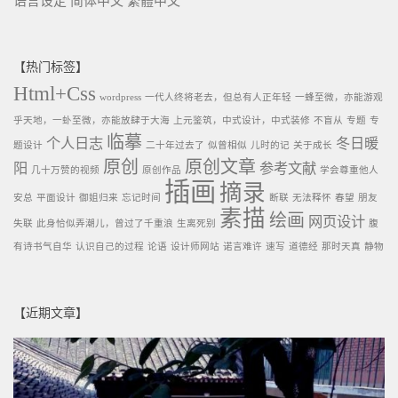
语言设定
简体中文
繁體中文
【热门标签】
Html+Css
wordpress
一代人终将老去，但总有人正年轻
一蜂至微，亦能游观
乎天地，一虲至微，亦能放肆于大海
上元鉴筑，中式设计，中式装修
不盲从
专题
专
临摹
个人日志
冬日暖
题设计
二十年过去了
似曾相似
儿时的记
关于成长
原创
原创文章
阳
参考文献
几十万赞的视频
原创作品
学会尊重他人
插画
摘录
安总
平面设计
御姐归来
忘记时间
断联
无法释怀
春望
朋友
素描
绘画
网页设计
失联
此身恰似弄潮儿，曾过了千重浪
生离死别
腹
有诗书气自华
认识自己的过程
论语
设计师网站
诺言难许
速写
道德经
那时天真
静物
【近期文章】