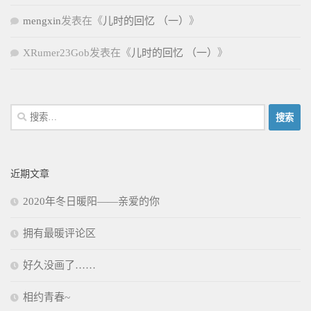
mengxin
发表在《
儿时的回忆 （一）
》
XRumer23Gob
发表在《
儿时的回忆 （一）
》
搜
索：
近期文章
2020年冬日暖阳——亲爱的你
拥有最暖评论区
好久没画了……
相约青春~