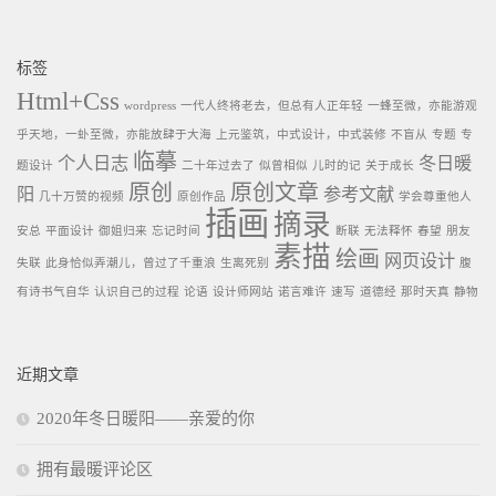
标签
Html+Css
wordpress
一代人终将老去，但总有人正年轻
一蜂至微，亦能游观
乎天地，一虲至微，亦能放肆于大海
上元鉴筑，中式设计，中式装修
不盲从
专题
专
临摹
个人日志
冬日暖
题设计
二十年过去了
似曾相似
儿时的记
关于成长
原创
原创文章
阳
参考文献
几十万赞的视频
原创作品
学会尊重他人
插画
摘录
安总
平面设计
御姐归来
忘记时间
断联
无法释怀
春望
朋友
素描
绘画
网页设计
失联
此身恰似弄潮儿，曾过了千重浪
生离死别
腹
有诗书气自华
认识自己的过程
论语
设计师网站
诺言难许
速写
道德经
那时天真
静物
近期文章
2020年冬日暖阳——亲爱的你
拥有最暖评论区