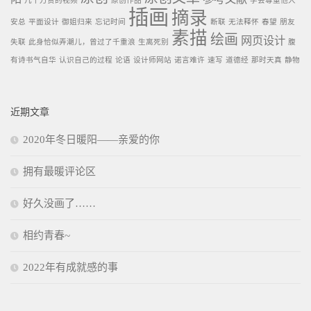
几十万赞的视频
原创作品
学会尊重他人
插画
摘录
安总
平面设计
御姐归来
忘记时间
断联
无法释怀
春望
朋友
素描
绘画
网页设计
失联
此身恰似弄潮儿，曾过了千重浪
生离死别
腹
有诗书气自华
认识自己的过程
论语
设计师网站
诺言难许
速写
道德经
那时天真
静物
近期文章
2020年冬日暖阳——亲爱的你
拥有最暖评论区
好久没画了……
相约青春~
2022年有成就感的事