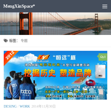
MengXinSpace*
跳至内容
标签：
专题
0
DESING
/
WORK
2014年11月30日