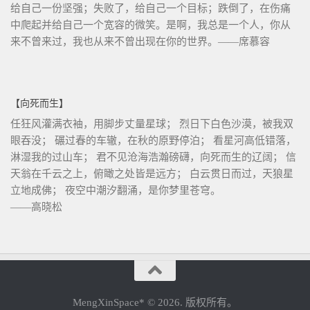
给自己一份坚强；失败了，给自己一个目标；跌倒了，在伤痛
中爬起并给自己一个宽容的微笑。是啊，我总是一个人，你从
来不曾来过，我也从来不曾出现在你的世界。——席慕容
【向死而生】
任狂风灌满衣袖，用脚步丈量星球； 烈日下白色沙漠，被我双
眼吞没； 碾过春的车辙，在秋的原野停泊； 看星河高低错落，
淋湿我的过山车； 君不见沧海浩瀚磅礴，向死而生的辽阔； 信
天翁在千云之上，俯瞰之处皆是远方； 白云贯日而过，天狼星
立地成佛； 夜空中潮汐翻涌，是你梦里苍穹。
——高晓松
MengXinSpace* © 2026. 版权所有。