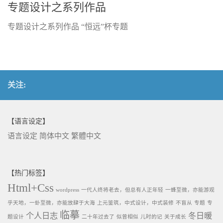
专题设计之系列作品
专题设计之系列作品 “恒远”杯专题
关注:
【语言设定】
语言设定
简体中文
繁體中文
【热门标签】
Html+Css
wordpress
一代人终将老去，但总有人正年轻
一蜂至微，亦能游观
乎天地，一虲至微，亦能放肆于大海
上元鉴筑，中式设计，中式装修
不盲从
专题
专
临摹
个人日志
冬日暖
题设计
二十年过去了
似曾相似
儿时的记
关于成长