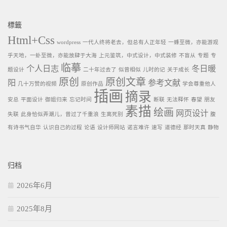
標籤
Html+Css
wordpress
一代人终将老去，但总有人正年轻
一蜂至微，亦能游观
乎天地，一虲至微，亦能放肆于大海
上元鉴筑，中式设计，中式装修
不盲从
专题
专
临摹
个人日志
冬日暖
题设计
二十年过去了
似曾相似
儿时的记
关于成长
原创
原创文章
阳
参考文献
几十万赞的视频
原创作品
学会尊重他人
插画
摘录
安总
平面设计
御姐归来
忘记时间
断联
无法释怀
春望
朋友
素描
绘画
网页设计
失联
此身恰似弄潮儿，曾过了千重浪
生离死别
腹
有诗书气自华
认识自己的过程
论语
设计师网站
诺言难许
速写
道德经
那时天真
静物
归档
2026年6月
2025年8月