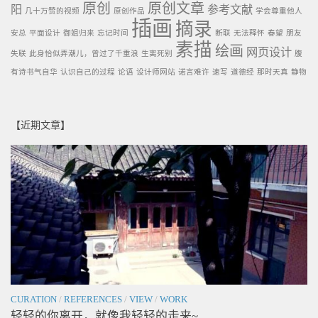
原创
原创文章
阳
参考文献
几十万赞的视频
原创作品
学会尊重他人
插画
摘录
安总
平面设计
御姐归来
忘记时间
断联
无法释怀
春望
朋友
素描
绘画
网页设计
失联
此身恰似弄潮儿，曾过了千重浪
生离死别
腹
有诗书气自华
认识自己的过程
论语
设计师网站
诺言难许
速写
道德经
那时天真
静物
【近期文章】
CURATION
/
REFERENCES
/
VIEW
/
WORK
轻轻的你离开，就像我轻轻的走来~