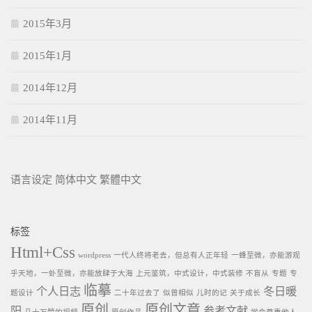
2015年3月
2015年1月
2014年12月
2014年11月
语言设定
简体中文
繁體中文
标签
Html+Css
wordpress
一代人终将老去，但总有人正年轻
一蜂至微，亦能游观
乎天地，一虲至微，亦能放肆于大海
上元鉴筑，中式设计，中式装修
不盲从
专题
专
临摹
个人日志
冬日暖
题设计
二十年过去了
似曾相似
儿时的记
关于成长
原创
原创文章
阳
参考文献