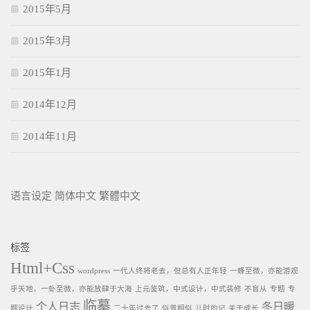
2015年5月
2015年3月
2015年1月
2014年12月
2014年11月
语言设定
简体中文
繁體中文
标签
Html+Css
wordpress
一代人终将老去，但总有人正年轻
一蜂至微，亦能游观
乎天地，一虲至微，亦能放肆于大海
上元鉴筑，中式设计，中式装修
不盲从
专题
专
临摹
个人日志
冬日暖
题设计
二十年过去了
似曾相似
儿时的记
关于成长