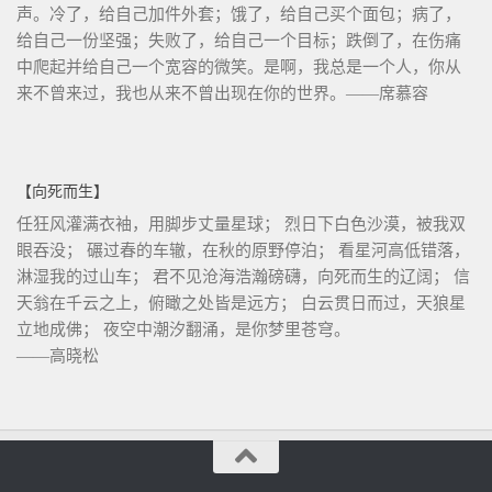
声。冷了，给自己加件外套；饿了，给自己买个面包；病了，
给自己一份坚强；失败了，给自己一个目标；跌倒了，在伤痛
中爬起并给自己一个宽容的微笑。是啊，我总是一个人，你从
来不曾来过，我也从来不曾出现在你的世界。——席慕容
【向死而生】
任狂风灌满衣袖，用脚步丈量星球； 烈日下白色沙漠，被我双
眼吞没； 碾过春的车辙，在秋的原野停泊； 看星河高低错落，
淋湿我的过山车； 君不见沧海浩瀚磅礴，向死而生的辽阔； 信
天翁在千云之上，俯瞰之处皆是远方； 白云贯日而过，天狼星
立地成佛； 夜空中潮汐翻涌，是你梦里苍穹。
——高晓松