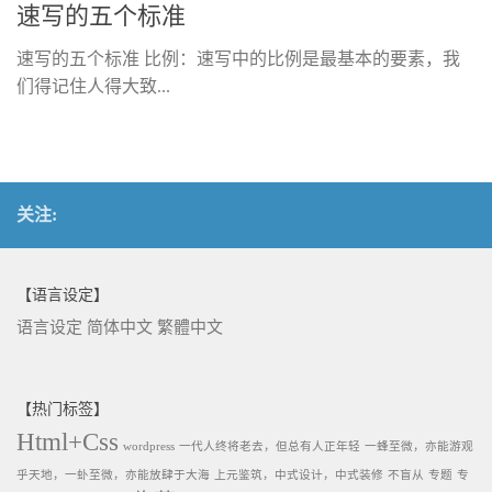
速写的五个标准
速写的五个标准 比例：速写中的比例是最基本的要素，我
们得记住人得大致...
关注:
【语言设定】
语言设定
简体中文
繁體中文
【热门标签】
Html+Css
wordpress
一代人终将老去，但总有人正年轻
一蜂至微，亦能游观
乎天地，一虲至微，亦能放肆于大海
上元鉴筑，中式设计，中式装修
不盲从
专题
专