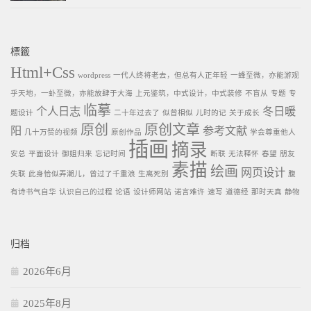
標籤
Html+Css
wordpress
一代人终将老去，但总有人正年轻
一蜂至微，亦能游观
乎天地，一虲至微，亦能放肆于大海
上元鉴筑，中式设计，中式装修
不盲从
专题
专
临摹
个人日志
冬日暖
题设计
二十年过去了
似曾相似
儿时的记
关于成长
原创
原创文章
阳
参考文献
几十万赞的视频
原创作品
学会尊重他人
插画
摘录
安总
平面设计
御姐归来
忘记时间
断联
无法释怀
春望
朋友
素描
绘画
网页设计
失联
此身恰似弄潮儿，曾过了千重浪
生离死别
腹
有诗书气自华
认识自己的过程
论语
设计师网站
诺言难许
速写
道德经
那时天真
静物
归档
2026年6月
2025年8月