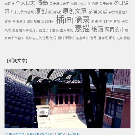
临摹
个人日志
冬日暖
题设计
二十年过去了
似曾相似
儿时的记
关于成长
原创
原创文章
阳
参考文献
几十万赞的视频
原创作品
学会尊重他人
插画
摘录
安总
平面设计
御姐归来
忘记时间
断联
无法释怀
春望
朋友
素描
绘画
网页设计
失联
此身恰似弄潮儿，曾过了千重浪
生离死别
腹
有诗书气自华
认识自己的过程
论语
设计师网站
诺言难许
速写
道德经
那时天真
静物
【近期文章】
CURATION
/
REFERENCES
/
VIEW
/
WORK