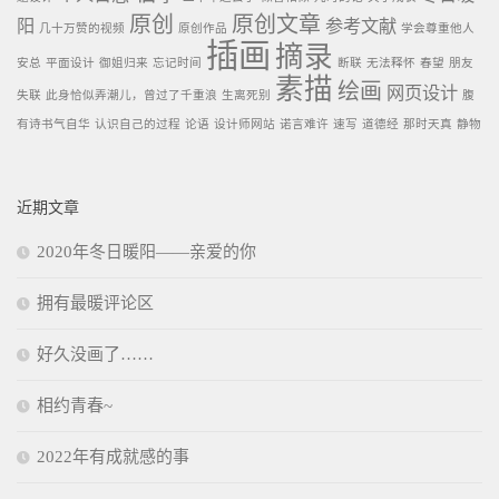
原创
原创文章
阳
参考文献
几十万赞的视频
原创作品
学会尊重他人
插画
摘录
安总
平面设计
御姐归来
忘记时间
断联
无法释怀
春望
朋友
素描
绘画
网页设计
失联
此身恰似弄潮儿，曾过了千重浪
生离死别
腹
有诗书气自华
认识自己的过程
论语
设计师网站
诺言难许
速写
道德经
那时天真
静物
近期文章
2020年冬日暖阳——亲爱的你
拥有最暖评论区
好久没画了……
相约青春~
2022年有成就感的事