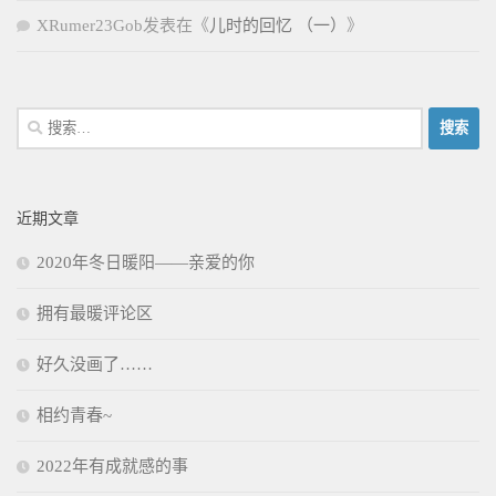
XRumer23Gob
发表在《
儿时的回忆 （一）
》
搜
索：
近期文章
2020年冬日暖阳——亲爱的你
拥有最暖评论区
好久没画了……
相约青春~
2022年有成就感的事