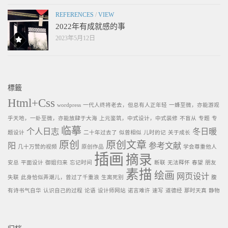
REFERENCES
/
VIEW
2022年有成就感的事
2023年5月12日
標籤
Html+Css
wordpress
一代人终将老去，但总有人正年轻
一蜂至微，亦能游观
乎天地，一虲至微，亦能放肆于大海
上元鉴筑，中式设计，中式装修
不盲从
专题
专
临摹
个人日志
冬日暖
题设计
二十年过去了
似曾相似
儿时的记
关于成长
原创
原创文章
阳
参考文献
几十万赞的视频
原创作品
学会尊重他人
插画
摘录
安总
平面设计
御姐归来
忘记时间
断联
无法释怀
春望
朋友
素描
绘画
网页设计
失联
此身恰似弄潮儿，曾过了千重浪
生离死别
腹
有诗书气自华
认识自己的过程
论语
设计师网站
诺言难许
速写
道德经
那时天真
静物