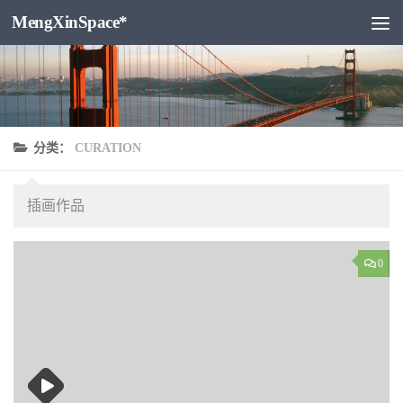
MengXinSpace*
跳至内容
分类：
CURATION
插画作品
0