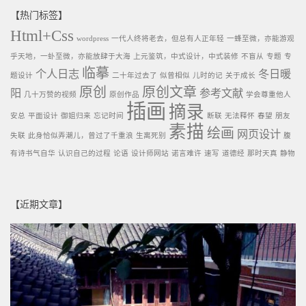
【热门标签】
Html+Css
wordpress
一代人终将老去，但总有人正年轻
一蜂至微，亦能游观
乎天地，一虲至微，亦能放肆于大海
上元鉴筑，中式设计，中式装修
不盲从
专题
专
临摹
个人日志
冬日暖
题设计
二十年过去了
似曾相似
儿时的记
关于成长
原创
原创文章
阳
参考文献
几十万赞的视频
原创作品
学会尊重他人
插画
摘录
安总
平面设计
御姐归来
忘记时间
断联
无法释怀
春望
朋友
素描
绘画
网页设计
失联
此身恰似弄潮儿，曾过了千重浪
生离死别
腹
有诗书气自华
认识自己的过程
论语
设计师网站
诺言难许
速写
道德经
那时天真
静物
【近期文章】