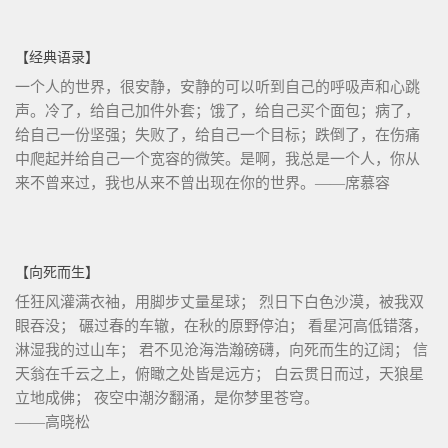
【经典语录】
一个人的世界，很安静，安静的可以听到自己的呼吸声和心跳
声。冷了，给自己加件外套；饿了，给自己买个面包；病了，
给自己一份坚强；失败了，给自己一个目标；跌倒了，在伤痛
中爬起并给自己一个宽容的微笑。是啊，我总是一个人，你从
来不曾来过，我也从来不曾出现在你的世界。——席慕容
【向死而生】
任狂风灌满衣袖，用脚步丈量星球； 烈日下白色沙漠，被我双
眼吞没； 碾过春的车辙，在秋的原野停泊； 看星河高低错落，
淋湿我的过山车； 君不见沧海浩瀚磅礴，向死而生的辽阔； 信
天翁在千云之上，俯瞰之处皆是远方； 白云贯日而过，天狼星
立地成佛； 夜空中潮汐翻涌，是你梦里苍穹。
——高晓松