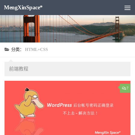
MengXinSpace*
跳至内容
分类：
HTML+CSS
前端教程
7