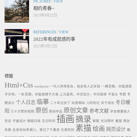
PICTURES
/
VIEW
相约青春~
2023年9月22日
REFERENCES
/
VIEW
2022年有成就感的事
2023年5月12日
標籤
Html+Css
wordpress
一代人终将老去，但总有人正年轻
一蜂至微，亦能游观
乎天地，一虲至微，亦能放肆于大海
上元鉴筑，中式设计，中式装修
不盲从
专题
专
临摹
个人日志
冬日暖
题设计
二十年过去了
似曾相似
儿时的记
关于成长
原创
原创文章
阳
参考文献
几十万赞的视频
原创作品
学会尊重他人
插画
摘录
安总
平面设计
御姐归来
忘记时间
断联
无法释怀
春望
朋友
素描
绘画
网页设计
失联
此身恰似弄潮儿，曾过了千重浪
生离死别
腹