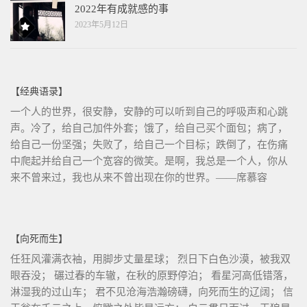
2022年有成就感的事
2023年5月12日
【经典语录】
一个人的世界，很安静，安静的可以听到自己的呼吸声和心跳
声。冷了，给自己加件外套；饿了，给自己买个面包；病了，
给自己一份坚强；失败了，给自己一个目标；跌倒了，在伤痛
中爬起并给自己一个宽容的微笑。是啊，我总是一个人，你从
来不曾来过，我也从来不曾出现在你的世界。——席慕容
【向死而生】
任狂风灌满衣袖，用脚步丈量星球； 烈日下白色沙漠，被我双
眼吞没； 碾过春的车辙，在秋的原野停泊； 看星河高低错落，
淋湿我的过山车； 君不见沧海浩瀚磅礴，向死而生的辽阔； 信