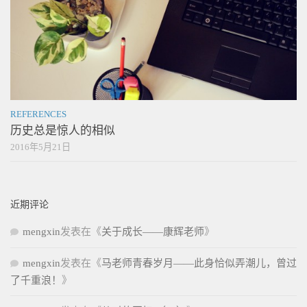
REFERENCES
历史总是惊人的相似
2016年5月21日
近期评论
mengxin
发表在《
关于成长——康辉老师
》
mengxin
发表在《
马老师青春岁月——此身恰似弄潮儿，曾过
了千重浪！
》