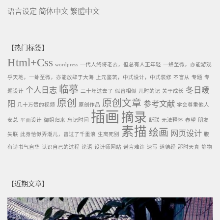
语言设定
简体中文
繁體中文
【热门标签】
Html+Css
wordpress
一代人终将老去，但总有人正年轻
一蜂至微，亦能游观
乎天地，一虲至微，亦能放肆于大海
上元鉴筑，中式设计，中式装修
不盲从
专题
专
临摹
个人日志
冬日暖
题设计
二十年过去了
似曾相似
儿时的记
关于成长
原创
原创文章
阳
参考文献
几十万赞的视频
原创作品
学会尊重他人
插画
摘录
安总
平面设计
御姐归来
忘记时间
断联
无法释怀
春望
朋友
素描
绘画
网页设计
失联
此身恰似弄潮儿，曾过了千重浪
生离死别
腹
有诗书气自华
认识自己的过程
论语
设计师网站
诺言难许
速写
道德经
那时天真
静物
【近期文章】