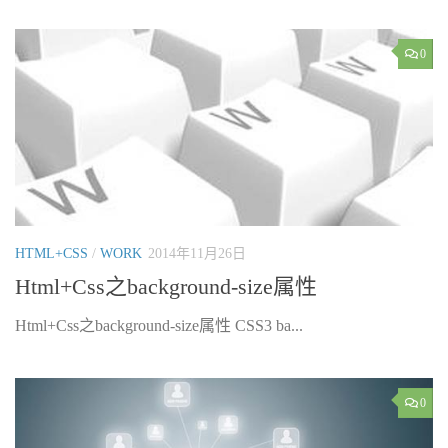
0
HTML+CSS
/
WORK
2014年11月26日
Html+Css之background-size属性
Html+Css之background-size属性 CSS3 ba...
0