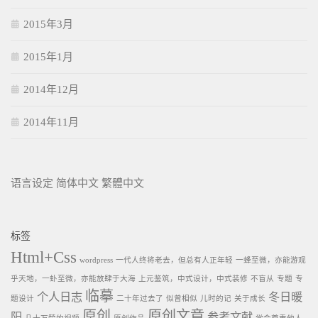
2015年3月
2015年1月
2014年12月
2014年11月
语言设定
简体中文
繁體中文
标签
Html+Css
wordpress
一代人终将老去，但总有人正年轻
一蜂至微，亦能游观
乎天地，一虲至微，亦能放肆于大海
上元鉴筑，中式设计，中式装修
不盲从
专题
专
临摹
个人日志
冬日暖
题设计
二十年过去了
似曾相似
儿时的记
关于成长
原创
原创文章
阳
参考文献