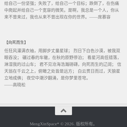
给自己一份坚强；失败了，给自己一个目标；跌倒了，在伤痛
中爬起并给自己一个宽容的微笑。是啊，我总是一个人，你从
来不曾来过，我也从来不曾出现在你的世界。——席慕容
【向死而生】
任狂风灌满衣袖，用脚步丈量星球； 烈日下白色沙漠，被我双
眼吞没； 碾过春的车辙，在秋的原野停泊； 看星河高低错落，
淋湿我的过山车； 君不见沧海浩瀚磅礴，向死而生的辽阔； 信
天翁在千云之上，俯瞰之处皆是远方； 白云贯日而过，天狼星
立地成佛； 夜空中潮汐翻涌，是你梦里苍穹。
——高晓松
MengXinSpace* © 2026. 版权所有。