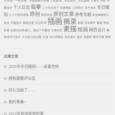
乎天地，一虲至微，亦能放肆于大海
上元鉴筑，中式设计，中式装修
不盲从
专题
专
临摹
个人日志
冬日暖
题设计
二十年过去了
似曾相似
儿时的记
关于成长
原创
原创文章
阳
参考文献
几十万赞的视频
原创作品
学会尊重他人
插画
摘录
安总
平面设计
御姐归来
忘记时间
断联
无法释怀
春望
朋友
素描
绘画
网页设计
失联
此身恰似弄潮儿，曾过了千重浪
生离死别
腹
有诗书气自华
认识自己的过程
论语
设计师网站
诺言难许
速写
道德经
那时天真
静物
近期文章
2020年冬日暖阳——亲爱的你
拥有最暖评论区
好久没画了……
相约青春~
2022年有成就感的事