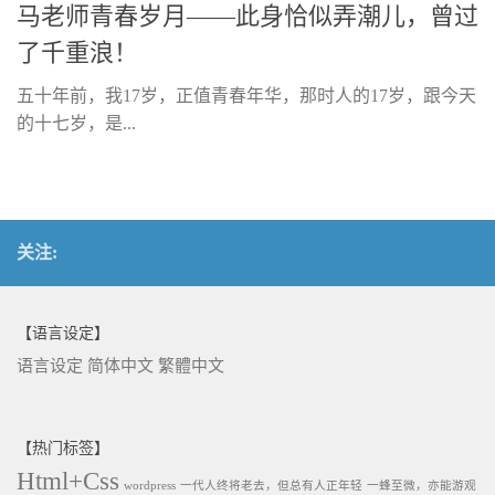
马老师青春岁月——此身恰似弄潮儿，曾过
了千重浪！
五十年前，我17岁，正值青春年华，那时人的17岁，跟今天
的十七岁，是...
关注:
【语言设定】
语言设定
简体中文
繁體中文
【热门标签】
Html+Css
wordpress
一代人终将老去，但总有人正年轻
一蜂至微，亦能游观