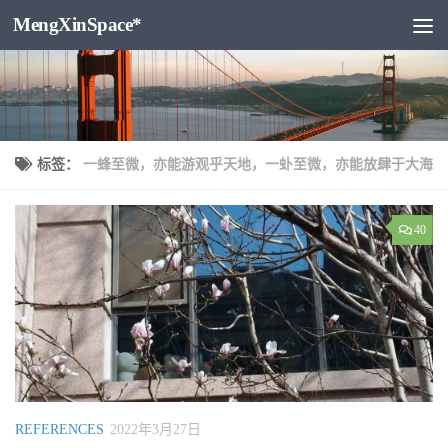
MengXinSpace*
跳至内容
标签：
一蜂至微，亦能游观乎天地，一虲至微，亦能放肆于大海
40
REFERENCES
2022年3月27日