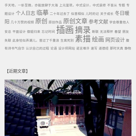
乎天地，一虲至微，亦能放肆于大海
上元鉴筑，中式设计，中式装修
不盲从
专题
专
临摹
个人日志
冬日暖
题设计
二十年过去了
似曾相似
儿时的记
关于成长
原创
原创文章
阳
参考文献
几十万赞的视频
原创作品
学会尊重他人
插画
摘录
安总
平面设计
御姐归来
忘记时间
断联
无法释怀
春望
朋友
素描
绘画
网页设计
失联
此身恰似弄潮儿，曾过了千重浪
生离死别
腹
有诗书气自华
认识自己的过程
论语
设计师网站
诺言难许
速写
道德经
那时天真
静物
【近期文章】