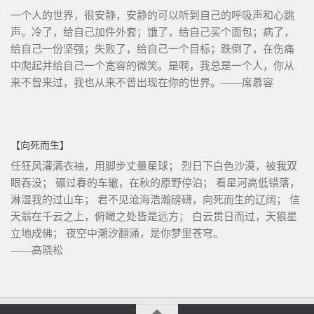
一个人的世界，很安静，安静的可以听到自己的呼吸声和心跳
声。冷了，给自己加件外套；饿了，给自己买个面包；病了，
给自己一份坚强；失败了，给自己一个目标；跌倒了，在伤痛
中爬起并给自己一个宽容的微笑。是啊，我总是一个人，你从
来不曾来过，我也从来不曾出现在你的世界。——席慕容
【向死而生】
任狂风灌满衣袖，用脚步丈量星球； 烈日下白色沙漠，被我双
眼吞没； 碾过春的车辙，在秋的原野停泊； 看星河高低错落，
淋湿我的过山车； 君不见沧海浩瀚磅礴，向死而生的辽阔； 信
天翁在千云之上，俯瞰之处皆是远方； 白云贯日而过，天狼星
立地成佛； 夜空中潮汐翻涌，是你梦里苍穹。
——高晓松