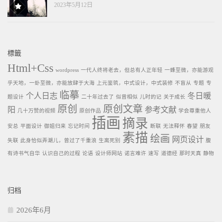
2023年5月12日
標籤
Html+Css
wordpress
一代人终将老去，但总有人正年轻
一蜂至微，亦能游观
乎天地，一虲至微，亦能放肆于大海
上元鉴筑，中式设计，中式装修
不盲从
专题
专
临摹
个人日志
冬日暖
题设计
二十年过去了
似曾相似
儿时的记
关于成长
原创
原创文章
阳
参考文献
几十万赞的视频
原创作品
学会尊重他人
插画
摘录
安总
平面设计
御姐归来
忘记时间
断联
无法释怀
春望
朋友
素描
绘画
网页设计
失联
此身恰似弄潮儿，曾过了千重浪
生离死别
腹
有诗书气自华
认识自己的过程
论语
设计师网站
诺言难许
速写
道德经
那时天真
静物
归档
2026年6月