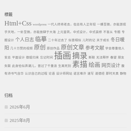
標籤
Html+Css
wordpress
一代人终将老去，但总有人正年轻
一蜂至微，亦能游观
乎天地，一虲至微，亦能放肆于大海
上元鉴筑，中式设计，中式装修
不盲从
专题
专
临摹
个人日志
冬日暖
题设计
二十年过去了
似曾相似
儿时的记
关于成长
原创
原创文章
阳
参考文献
几十万赞的视频
原创作品
学会尊重他人
插画
摘录
安总
平面设计
御姐归来
忘记时间
断联
无法释怀
春望
朋友
素描
绘画
网页设计
失联
此身恰似弄潮儿，曾过了千重浪
生离死别
腹
有诗书气自华
认识自己的过程
论语
设计师网站
诺言难许
速写
道德经
那时天真
静物
归档
2026年6月
2025年8月