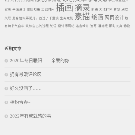
几十万赞的视频
原创作品
学会尊重他人
插画
摘录
安总
平面设计
御姐归来
忘记时间
断联
无法释怀
春望
朋友
素描
绘画
网页设计
失联
此身恰似弄潮儿，曾过了千重浪
生离死别
腹
有诗书气自华
认识自己的过程
论语
设计师网站
诺言难许
速写
道德经
那时天真
静物
近期文章
2020年冬日暖阳——亲爱的你
拥有最暖评论区
好久没画了……
相约青春~
2022年有成就感的事