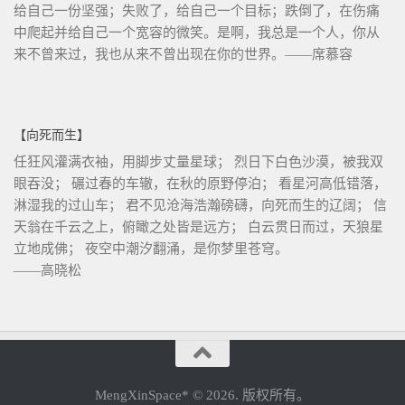
给自己一份坚强；失败了，给自己一个目标；跌倒了，在伤痛
中爬起并给自己一个宽容的微笑。是啊，我总是一个人，你从
来不曾来过，我也从来不曾出现在你的世界。——席慕容
【向死而生】
任狂风灌满衣袖，用脚步丈量星球； 烈日下白色沙漠，被我双
眼吞没； 碾过春的车辙，在秋的原野停泊； 看星河高低错落，
淋湿我的过山车； 君不见沧海浩瀚磅礴，向死而生的辽阔； 信
天翁在千云之上，俯瞰之处皆是远方； 白云贯日而过，天狼星
立地成佛； 夜空中潮汐翻涌，是你梦里苍穹。
——高晓松
MengXinSpace* © 2026. 版权所有。