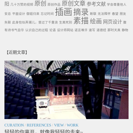
原创
原创文章
阳
参考文献
几十万赞的视频
原创作品
学会尊重他人
插画
摘录
安总
平面设计
御姐归来
忘记时间
断联
无法释怀
春望
朋友
素描
绘画
网页设计
失联
此身恰似弄潮儿，曾过了千重浪
生离死别
腹
有诗书气自华
认识自己的过程
论语
设计师网站
诺言难许
速写
道德经
那时天真
静物
【近期文章】
CURATION
/
REFERENCES
/
VIEW
/
WORK
轻轻的你离开，就像我轻轻的走来~