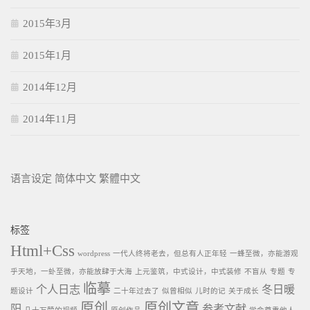
2015年3月
2015年1月
2014年12月
2014年11月
语言设定
简体中文
繁體中文
标签
Html+Css
wordpress
一代人终将老去，但总有人正年轻
一蜂至微，亦能游观
乎天地，一虲至微，亦能放肆于大海
上元鉴筑，中式设计，中式装修
不盲从
专题
专
临摹
个人日志
冬日暖
题设计
二十年过去了
似曾相似
儿时的记
关于成长
原创
原创文章
阳
参考文献