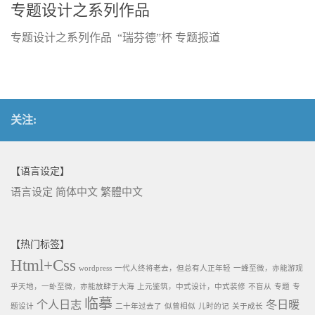
专题设计之系列作品
专题设计之系列作品 “瑞芬德”杯 专题报道
关注:
【语言设定】
语言设定
简体中文
繁體中文
【热门标签】
Html+Css
wordpress
一代人终将老去，但总有人正年轻
一蜂至微，亦能游观
乎天地，一虲至微，亦能放肆于大海
上元鉴筑，中式设计，中式装修
不盲从
专题
专
临摹
个人日志
冬日暖
题设计
二十年过去了
似曾相似
儿时的记
关于成长