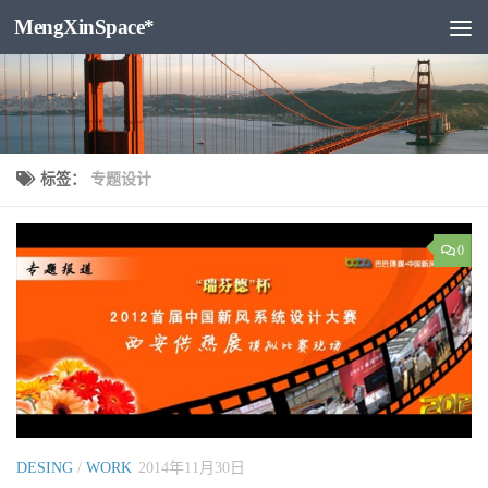
MengXinSpace*
跳至内容
标签：
专题设计
0
DESING
/
WORK
2014年11月30日