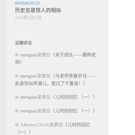
REFERENCES
历史总是惊人的相似
2016年5月21日
近期评论
mengxin
发表在《
关于成长——康辉老
师
》
mengxin
发表在《
马老师青春岁月——
此身恰似弄潮儿，曾过了千重浪！
》
mengxin
发表在《
儿时的回忆 （一）
》
mengxin
发表在《
儿时的回忆 （一）
》
XRumer23Gob
发表在《
儿时的回忆
（一）
》