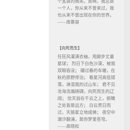
个宽容的微笑。是啊，我总是
一个人，你从来不曾来过，我
也从来不曾出现在你的世界。
——席慕容
【向死而生】
任狂风灌满衣袖，用脚步丈量
星球； 烈日下白色沙漠，被我
双眼吞没； 碾过春的车辙，在
秋的原野停泊； 看星河高低错
落，淋湿我的过山车； 君不见
沧海浩瀚磅礴，向死而生的辽
阔； 信天翁在千云之上，俯瞰
之处皆是远方； 白云贯日而
过，天狼星立地成佛； 夜空中
潮汐翻涌，是你梦里苍穹。
——高晓松