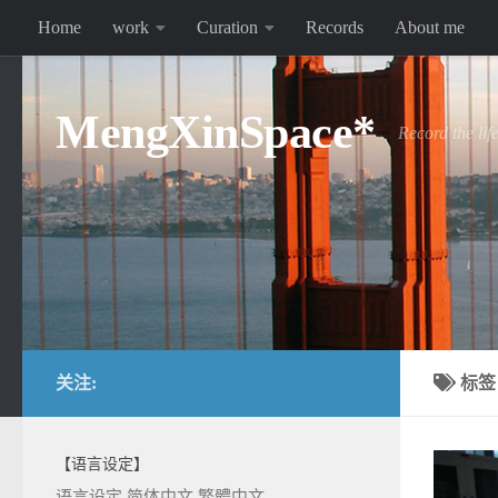
Home
work
Curation
Records
About me
跳至内容
MengXinSpace*
Record the lif
关注:
标
【语言设定】
语言设定
简体中文
繁體中文