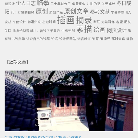
临摹
个人日志
冬日暖
题设计
二十年过去了
似曾相似
儿时的记
关于成长
原创
原创文章
阳
参考文献
几十万赞的视频
原创作品
学会尊重他人
插画
摘录
安总
平面设计
御姐归来
忘记时间
断联
无法释怀
春望
朋友
素描
绘画
网页设计
失联
此身恰似弄潮儿，曾过了千重浪
生离死别
腹
有诗书气自华
认识自己的过程
论语
设计师网站
诺言难许
速写
道德经
那时天真
静物
【近期文章】
CURATION
/
REFERENCES
/
VIEW
/
WORK