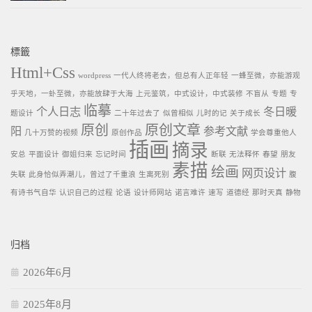
標籤
Html+Css
wordpress
一代人终将老去，但总有人正年轻
一蜂至微，亦能游观
乎天地，一虲至微，亦能放肆于大海
上元鉴筑，中式设计，中式装修
不盲从
专题
专
临摹
个人日志
冬日暖
题设计
二十年过去了
似曾相似
儿时的记
关于成长
原创
原创文章
阳
参考文献
几十万赞的视频
原创作品
学会尊重他人
插画
摘录
安总
平面设计
御姐归来
忘记时间
断联
无法释怀
春望
朋友
素描
绘画
网页设计
失联
此身恰似弄潮儿，曾过了千重浪
生离死别
腹
有诗书气自华
认识自己的过程
论语
设计师网站
诺言难许
速写
道德经
那时天真
静物
归档
2026年6月
2025年8月