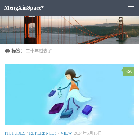
MengXinSpace*
跳至内容
标签：
二十年过去了
0
PICTURES
/
REFERENCES
/
VIEW
2024年5月18日