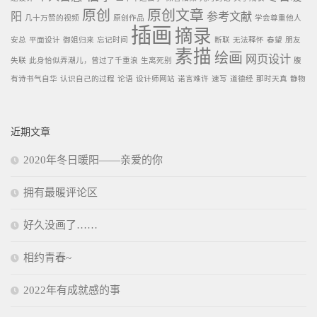
原创
原创文章
阳
参考文献
几十万赞的视频
原创作品
学会尊重他人
插画
摘录
安总
平面设计
御姐归来
忘记时间
断联
无法释怀
春望
朋友
素描
绘画
网页设计
失联
此身恰似弄潮儿，曾过了千重浪
生离死别
腹
有诗书气自华
认识自己的过程
论语
设计师网站
诺言难许
速写
道德经
那时天真
静物
近期文章
2020年冬日暖阳——亲爱的你
拥有最暖评论区
好久没画了……
相约青春~
2022年有成就感的事