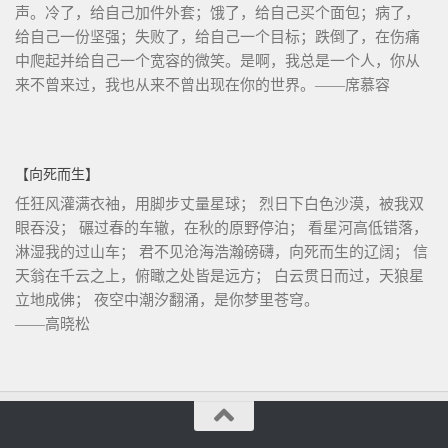
声。冷了，给自己加件外套；饿了，给自己买个面包；病了，
给自己一份坚强；失败了，给自己一个目标；跌倒了，在伤痛
中爬起并给自己一个宽容的微笑。是啊，我总是一个人，你从
来不曾来过，我也从来不曾出现在你的世界。——席慕容
【向死而生】
任狂风灌满衣袖，用脚步丈量星球； 烈日下白色沙漠，被我双
眼吞没； 碾过春的车辙，在秋的原野停泊； 看星河高低错落，
淋湿我的过山车； 君不见沧海浩瀚磅礴，向死而生的辽阔； 信
天翁在千云之上，俯瞰之处皆是远方； 白云贯日而过，天狼星
立地成佛； 夜空中潮汐翻涌，是你梦里苍穹。
——高晓松