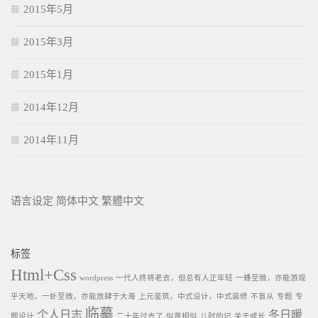
2015年5月
2015年3月
2015年1月
2014年12月
2014年11月
语言设定
简体中文
繁體中文
标签
Html+Css
wordpress
一代人终将老去，但总有人正年轻
一蜂至微，亦能游观
乎天地，一虲至微，亦能放肆于大海
上元鉴筑，中式设计，中式装修
不盲从
专题
专
临摹
个人日志
冬日暖
题设计
二十年过去了
似曾相似
儿时的记
关于成长