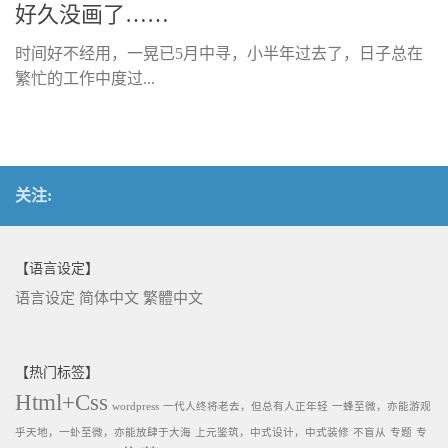
好久没画了……
时间好不经用，一晃已5月中寻，小半年过去了，日子总在
繁忙的工作中度过...
关注:
【语言设定】
语言设定
简体中文
繁體中文
【热门标签】
Html+Css
wordpress
一代人终将老去，但总有人正年轻
一蜂至微，亦能游观
乎天地，一虲至微，亦能放肆于大海
上元鉴筑，中式设计，中式装修
不盲从
专题
专