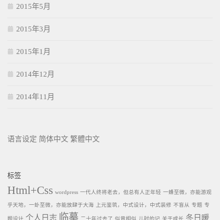
2015年5月
2015年3月
2015年1月
2014年12月
2014年11月
语言设定
简体中文
繁體中文
标签
Html+Css
wordpress
一代人终将老去，但总有人正年轻
一蜂至微，亦能游观
乎天地，一虲至微，亦能放肆于大海
上元鉴筑，中式设计，中式装修
不盲从
专题
专
临摹
个人日志
冬日暖
题设计
二十年过去了
似曾相似
儿时的记
关于成长