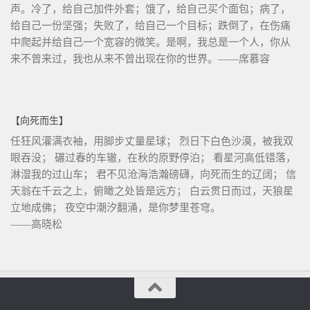
声。冷了，给自己加件外套；饿了，给自己买个面包；病了，
给自己一份坚强；失败了，给自己一个目标；跌倒了，在伤痛
中爬起并给自己一个宽容的微笑。是啊，我总是一个人，你从
来不曾来过，我也从来不曾出现在你的世界。——席慕容
【向死而生】
任狂风灌满衣袖，用脚步丈量星球； 烈日下白色沙漠，被我双
眼吞没； 碾过春的车辙，在秋的原野停泊； 看星河高低错落，
淋湿我的过山车； 君不见沧海浩瀚磅礴，向死而生的辽阔； 信
天翁在千云之上，俯瞰之处皆是远方； 白云贯日而过，天狼星
立地成佛； 夜空中潮汐翻涌，是你梦里苍穹。
——高晓松