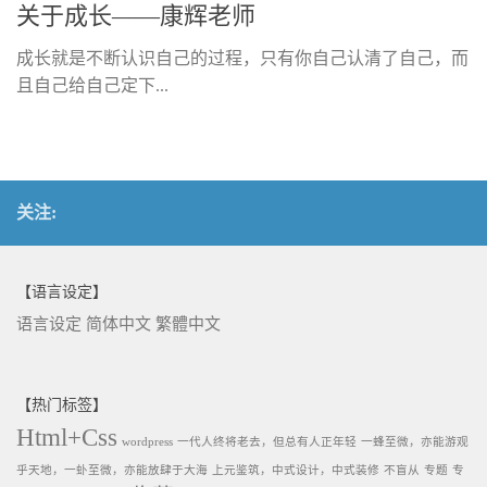
关于成长——康辉老师
成长就是不断认识自己的过程，只有你自己认清了自己，而
且自己给自己定下...
关注:
【语言设定】
语言设定
简体中文
繁體中文
【热门标签】
Html+Css
wordpress
一代人终将老去，但总有人正年轻
一蜂至微，亦能游观
乎天地，一虲至微，亦能放肆于大海
上元鉴筑，中式设计，中式装修
不盲从
专题
专