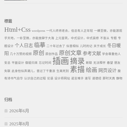
標籤
Html+Css
wordpress
一代人终将老去，但总有人正年轻
一蜂至微，亦能游观
乎天地，一虲至微，亦能放肆于大海
上元鉴筑，中式设计，中式装修
不盲从
专题
专
临摹
个人日志
冬日暖
题设计
二十年过去了
似曾相似
儿时的记
关于成长
原创
原创文章
阳
参考文献
几十万赞的视频
原创作品
学会尊重他人
插画
摘录
安总
平面设计
御姐归来
忘记时间
断联
无法释怀
春望
朋友
素描
绘画
网页设计
失联
此身恰似弄潮儿，曾过了千重浪
生离死别
腹
有诗书气自华
认识自己的过程
论语
设计师网站
诺言难许
速写
道德经
那时天真
静物
归档
2026年6月
2025年8月