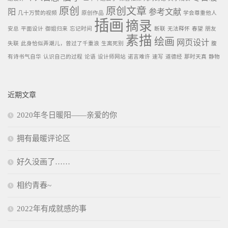
原创
原创文章
阳
参考文献
几十万赞的视频
原创作品
学会尊重他人
插画
摘录
安总
平面设计
御姐归来
忘记时间
断联
无法释怀
春望
朋友
素描
绘画
网页设计
失联
此身恰似弄潮儿，曾过了千重浪
生离死别
腹
有诗书气自华
认识自己的过程
论语
设计师网站
诺言难许
速写
道德经
那时天真
静物
近期文章
2020年冬日暖阳——亲爱的你
拥有最暖评论区
好久没画了……
相约青春~
2022年有成就感的事