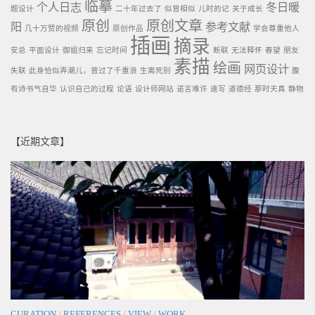
临摹
个人日志
冬日暖
题设计
二十年过去了
似曾相似
儿时的记
关于成长
原创
原创文章
阳
参考文献
几十万赞的视频
原创作品
学会尊重他人
插画
摘录
安总
平面设计
御姐归来
忘记时间
断联
无法释怀
春望
朋友
素描
绘画
网页设计
失联
此身恰似弄潮儿，曾过了千重浪
生离死别
腹
有诗书气自华
认识自己的过程
论语
设计师网站
诺言难许
速写
道德经
那时天真
静物
【近期文章】
CURATION
/
REFERENCES
/
VIEW
/
WORK