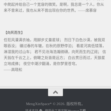
中爬起并给自己一个宽容的微笑。是啊，我总是一个人，你从
来不曾来过，我也从来不曾出现在你的世界。——席慕容
【向死而生】
任狂风灌满衣袖，用脚步丈量星球； 烈日下白色沙漠，被我双
眼吞没； 碾过春的车辙，在秋的原野停泊； 看星河高低错落，
淋湿我的过山车； 君不见沧海浩瀚磅礴，向死而生的辽阔； 信
天翁在千云之上，俯瞰之处皆是远方； 白云贯日而过，天狼星
立地成佛； 夜空中潮汐翻涌，是你梦里苍穹。
——高晓松
MengXinSpace* © 2026. 版权所有。
技术支持
- 使用此工具定制
Hueman主题