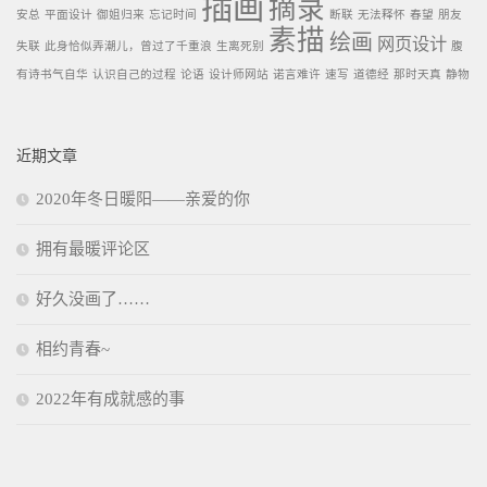
插画
摘录
安总
平面设计
御姐归来
忘记时间
断联
无法释怀
春望
朋友
素描
绘画
网页设计
失联
此身恰似弄潮儿，曾过了千重浪
生离死别
腹
有诗书气自华
认识自己的过程
论语
设计师网站
诺言难许
速写
道德经
那时天真
静物
近期文章
2020年冬日暖阳——亲爱的你
拥有最暖评论区
好久没画了……
相约青春~
2022年有成就感的事