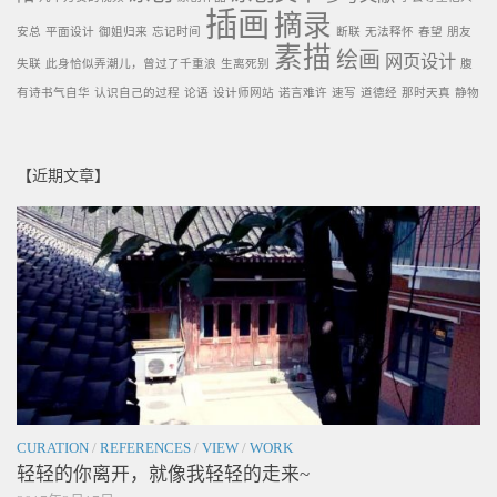
插画
摘录
安总
平面设计
御姐归来
忘记时间
断联
无法释怀
春望
朋友
素描
绘画
网页设计
失联
此身恰似弄潮儿，曾过了千重浪
生离死别
腹
有诗书气自华
认识自己的过程
论语
设计师网站
诺言难许
速写
道德经
那时天真
静物
【近期文章】
CURATION
/
REFERENCES
/
VIEW
/
WORK
轻轻的你离开，就像我轻轻的走来~