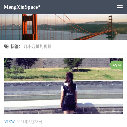
MengXinSpace*
跳至内容
标签：
几十万赞的视频
34
VIEW
2021年5月28日