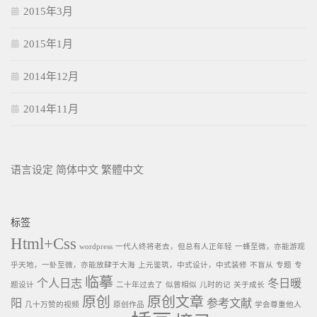
2015年3月
2015年1月
2014年12月
2014年11月
语言设定
简体中文
繁體中文
标签
Html+Css
wordpress
一代人终将老去，但总有人正年轻
一蜂至微，亦能游观
乎天地，一虲至微，亦能放肆于大海
上元鉴筑，中式设计，中式装修
不盲从
专题
专
临摹
个人日志
冬日暖
题设计
二十年过去了
似曾相似
儿时的记
关于成长
原创
原创文章
阳
参考文献
几十万赞的视频
原创作品
学会尊重他人