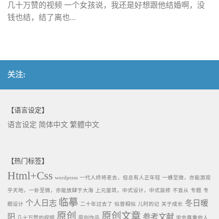
几十万赞的视频 一个女孩说，我还是好想跟他结婚啊，没
钱也结，结了离也...
关注:
【语言设定】
语言设定
简体中文
繁體中文
【热门标签】
Html+Css
wordpress
一代人终将老去，但总有人正年轻
一蜂至微，亦能游观
乎天地，一虲至微，亦能放肆于大海
上元鉴筑，中式设计，中式装修
不盲从
专题
专
临摹
个人日志
冬日暖
题设计
二十年过去了
似曾相似
儿时的记
关于成长
原创
原创文章
阳
参考文献
几十万赞的视频
原创作品
学会尊重他人