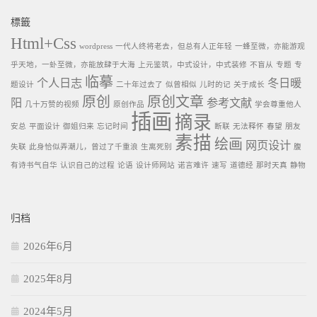
標籤
Html+Css
wordpress
一代人终将老去，但总有人正年轻
一蜂至微，亦能游观
乎天地，一虲至微，亦能放肆于大海
上元鉴筑，中式设计，中式装修
不盲从
专题
专
临摹
个人日志
冬日暖
题设计
二十年过去了
似曾相似
儿时的记
关于成长
原创
原创文章
阳
参考文献
几十万赞的视频
原创作品
学会尊重他人
插画
摘录
安总
平面设计
御姐归来
忘记时间
断联
无法释怀
春望
朋友
素描
绘画
网页设计
失联
此身恰似弄潮儿，曾过了千重浪
生离死别
腹
有诗书气自华
认识自己的过程
论语
设计师网站
诺言难许
速写
道德经
那时天真
静物
归档
2026年6月
2025年8月
2024年5月