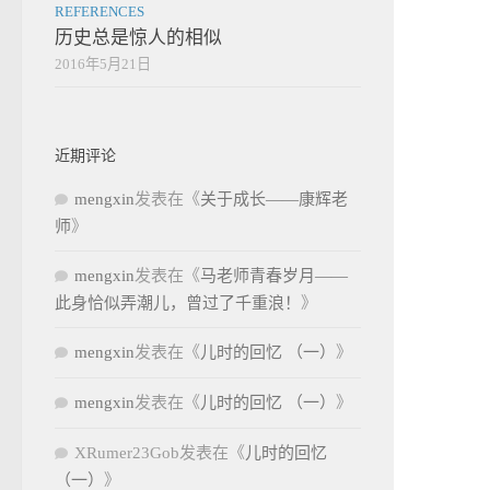
REFERENCES
历史总是惊人的相似
2016年5月21日
近期评论
mengxin
发表在《
关于成长——康辉老
师
》
mengxin
发表在《
马老师青春岁月——
此身恰似弄潮儿，曾过了千重浪！
》
mengxin
发表在《
儿时的回忆 （一）
》
mengxin
发表在《
儿时的回忆 （一）
》
XRumer23Gob
发表在《
儿时的回忆
（一）
》