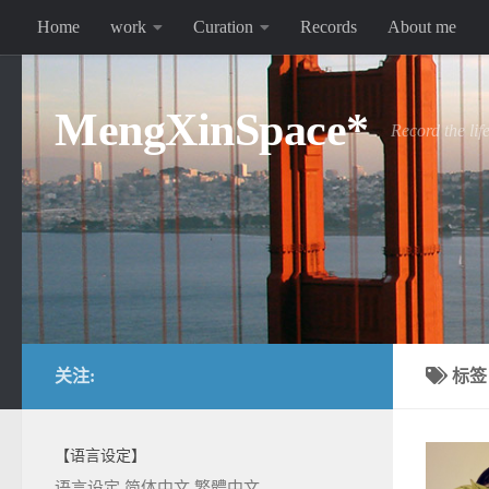
Home
work
Curation
Records
About me
跳至内容
MengXinSpace*
Record the lif
关注:
标
【语言设定】
语言设定
简体中文
繁體中文