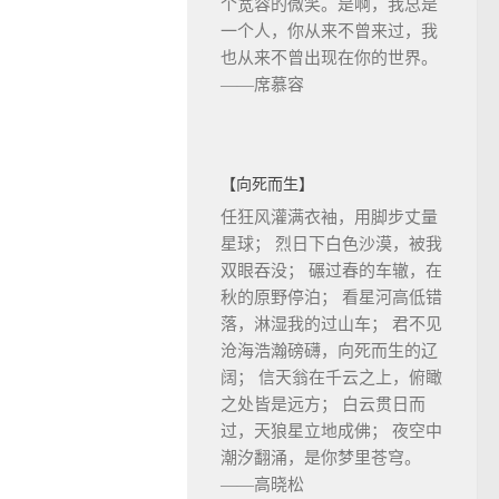
个宽容的微笑。是啊，我总是
一个人，你从来不曾来过，我
也从来不曾出现在你的世界。
——席慕容
【向死而生】
任狂风灌满衣袖，用脚步丈量
星球； 烈日下白色沙漠，被我
双眼吞没； 碾过春的车辙，在
秋的原野停泊； 看星河高低错
落，淋湿我的过山车； 君不见
沧海浩瀚磅礴，向死而生的辽
阔； 信天翁在千云之上，俯瞰
之处皆是远方； 白云贯日而
过，天狼星立地成佛； 夜空中
潮汐翻涌，是你梦里苍穹。
——高晓松