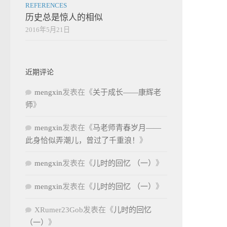
REFERENCES
历史总是惊人的相似
2016年5月21日
近期评论
mengxin
发表在《
关于成长——康辉老
师
》
mengxin
发表在《
马老师青春岁月——
此身恰似弄潮儿，曾过了千重浪！
》
mengxin
发表在《
儿时的回忆 （一）
》
mengxin
发表在《
儿时的回忆 （一）
》
XRumer23Gob
发表在《
儿时的回忆
（一）
》