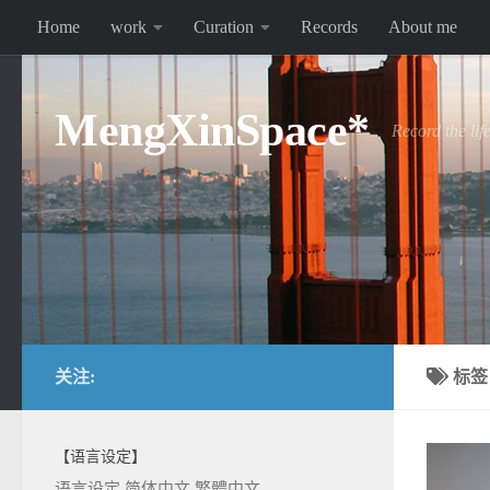
Home
work
Curation
Records
About me
跳至内容
MengXinSpace*
Record the lif
关注:
标
【语言设定】
语言设定
简体中文
繁體中文