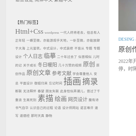
【热门标签】
Html+Css
wordpress
一代人终将老去，但总有人
DESING
正年轻
一蜂至微，亦能游观乎天地，一虲至微，亦能放肆
原创
于大海
上元鉴筑，中式设计，中式装修
不盲从
专题
专题
临摹
个人日志
设计
二十年过去了
似曾相似
儿时
2022
原创
冬日暖阳
的记
关于成长
几十万赞的视频
原
停，时隔
原创文章
参考文献
创作品
学会尊重他人
安
插画
摘录
总
平面设计
御姐归来
忘记时间
断联
无法释怀
春望
朋友失联
此身恰似弄潮儿，曾过了千
素描
绘画
网页设计
重浪
生离死别
腹有诗
书气自华
认识自己的过程
论语
设计师网站
诺言难许
速
写
道德经
那时天真
静物