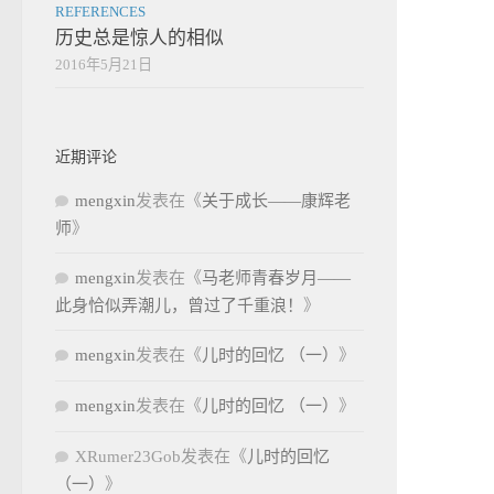
REFERENCES
历史总是惊人的相似
2016年5月21日
近期评论
mengxin
发表在《
关于成长——康辉老
师
》
mengxin
发表在《
马老师青春岁月——
此身恰似弄潮儿，曾过了千重浪！
》
mengxin
发表在《
儿时的回忆 （一）
》
mengxin
发表在《
儿时的回忆 （一）
》
XRumer23Gob
发表在《
儿时的回忆
（一）
》