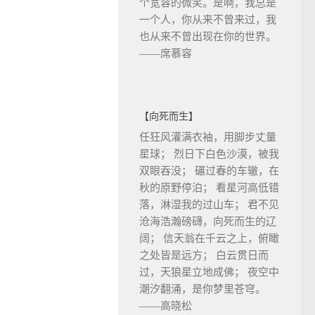
个宽容的微笑。是啊，我总是
一个人，你从来不曾来过，我
也从来不曾出现在你的世界。
——席慕容
【向死而生】
任狂风灌满衣袖，用脚步丈量
星球； 烈日下白色沙漠，被我
双眼吞没； 碾过春的车辙，在
秋的原野停泊； 看星河高低错
落，淋湿我的过山车； 君不见
沧海浩瀚磅礴，向死而生的辽
阔； 信天翁在千云之上，俯瞰
之处皆是远方； 白云贯日而
过，天狼星立地成佛； 夜空中
潮汐翻涌，是你梦里苍穹。
——高晓松