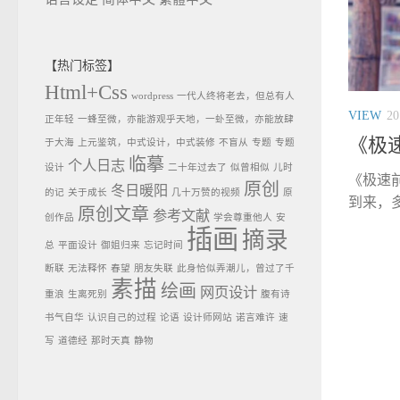
【热门标签】
Html+Css
wordpress
一代人终将老去，但总有人
VIEW
2
正年轻
一蜂至微，亦能游观乎天地，一虲至微，亦能放肆
《极
于大海
上元鉴筑，中式设计，中式装修
不盲从
专题
专题
临摹
个人日志
设计
二十年过去了
似曾相似
儿时
《极速前
原创
冬日暖阳
的记
关于成长
几十万赞的视频
原
到来，多
原创文章
参考文献
创作品
学会尊重他人
安
插画
摘录
总
平面设计
御姐归来
忘记时间
断联
无法释怀
春望
朋友失联
此身恰似弄潮儿，曾过了千
素描
绘画
网页设计
重浪
生离死别
腹有诗
书气自华
认识自己的过程
论语
设计师网站
诺言难许
速
写
道德经
那时天真
静物