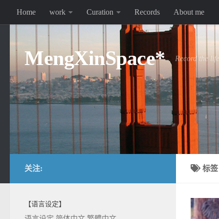
Home
work
Curation
Records
About me
跳至内容
MengXinSpace*
Record the lif
关注:
标
【语言设定】
语言设定
简体中文
繁體中文