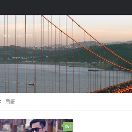
e intravenous drip!
签：
后感
2