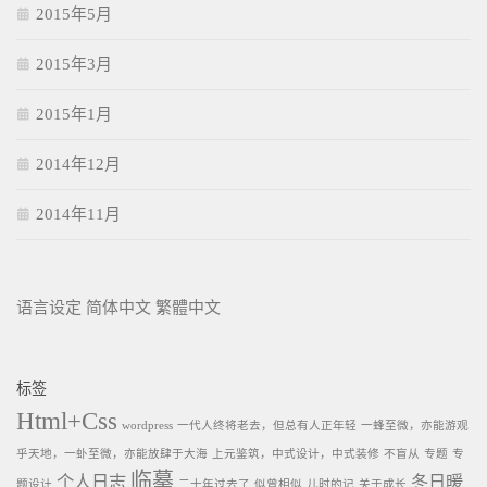
2015年5月
2015年3月
2015年1月
2014年12月
2014年11月
语言设定
简体中文
繁體中文
标签
Html+Css
wordpress
一代人终将老去，但总有人正年轻
一蜂至微，亦能游观
乎天地，一虲至微，亦能放肆于大海
上元鉴筑，中式设计，中式装修
不盲从
专题
专
临摹
个人日志
冬日暖
题设计
二十年过去了
似曾相似
儿时的记
关于成长