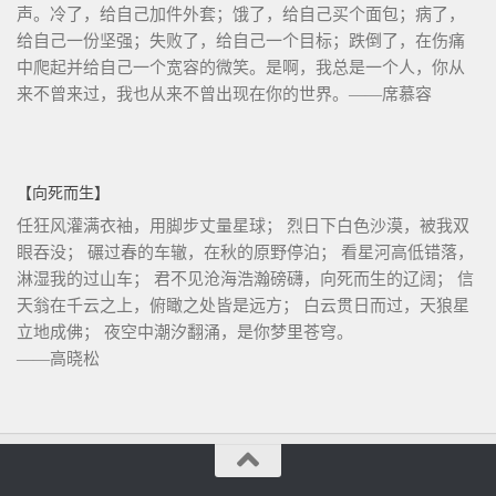
声。冷了，给自己加件外套；饿了，给自己买个面包；病了，
给自己一份坚强；失败了，给自己一个目标；跌倒了，在伤痛
中爬起并给自己一个宽容的微笑。是啊，我总是一个人，你从
来不曾来过，我也从来不曾出现在你的世界。——席慕容
【向死而生】
任狂风灌满衣袖，用脚步丈量星球； 烈日下白色沙漠，被我双
眼吞没； 碾过春的车辙，在秋的原野停泊； 看星河高低错落，
淋湿我的过山车； 君不见沧海浩瀚磅礴，向死而生的辽阔； 信
天翁在千云之上，俯瞰之处皆是远方； 白云贯日而过，天狼星
立地成佛； 夜空中潮汐翻涌，是你梦里苍穹。
——高晓松