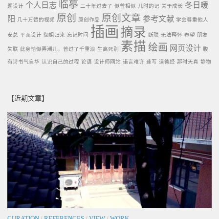
临摹
个人日志
冬日暖
题设计
二十年过去了
似曾相似
儿时的记
关于成长
原创
原创文章
阳
参考文献
几十万赞的视频
原创作品
学会尊重他人
插画
摘录
安总
平面设计
御姐归来
忘记时间
断联
无法释怀
春望
朋友
素描
绘画
网页设计
失联
此身恰似弄潮儿，曾过了千重浪
生离死别
腹
有诗书气自华
认识自己的过程
论语
设计师网站
诺言难许
速写
道德经
那时天真
静物
【近期文章】
CURATION
/
REFERENCES
/
VIEW
/
WORK