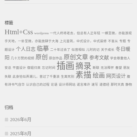
標籤
Html+Css
wordpress
一代人终将老去，但总有人正年轻
一蜂至微，亦能游观
乎天地，一虲至微，亦能放肆于大海
上元鉴筑，中式设计，中式装修
不盲从
专题
专
临摹
个人日志
冬日暖
题设计
二十年过去了
似曾相似
儿时的记
关于成长
原创
原创文章
阳
参考文献
几十万赞的视频
原创作品
学会尊重他人
插画
摘录
安总
平面设计
御姐归来
忘记时间
断联
无法释怀
春望
朋友
素描
绘画
网页设计
失联
此身恰似弄潮儿，曾过了千重浪
生离死别
腹
有诗书气自华
认识自己的过程
论语
设计师网站
诺言难许
速写
道德经
那时天真
静物
归档
2026年6月
2025年8月