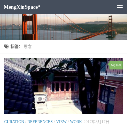
MengXinSpace*
跳至内容
标签：
思念
169
CURATION
/
REFERENCES
/
VIEW
/
WORK
2017年3月17日