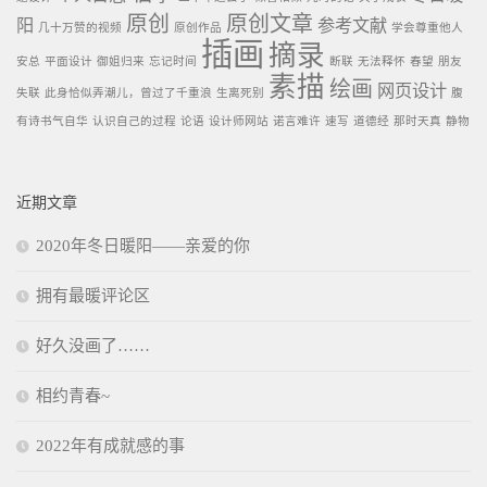
原创
原创文章
阳
参考文献
几十万赞的视频
原创作品
学会尊重他人
插画
摘录
安总
平面设计
御姐归来
忘记时间
断联
无法释怀
春望
朋友
素描
绘画
网页设计
失联
此身恰似弄潮儿，曾过了千重浪
生离死别
腹
有诗书气自华
认识自己的过程
论语
设计师网站
诺言难许
速写
道德经
那时天真
静物
近期文章
2020年冬日暖阳——亲爱的你
拥有最暖评论区
好久没画了……
相约青春~
2022年有成就感的事