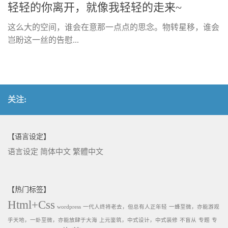
轻轻的你离开，就像我轻轻的走来~
这么大的空间，谁会在意那一点点的思念。物转星移，谁会
岂盼这一丝的告慰...
关注:
【语言设定】
语言设定
简体中文
繁體中文
【热门标签】
Html+Css
wordpress
一代人终将老去，但总有人正年轻
一蜂至微，亦能游观
乎天地，一虲至微，亦能放肆于大海
上元鉴筑，中式设计，中式装修
不盲从
专题
专