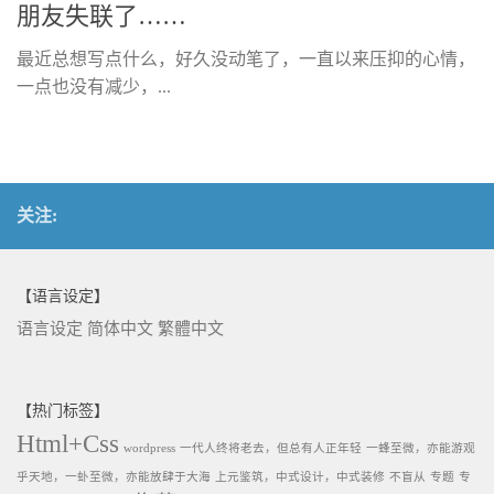
朋友失联了……
最近总想写点什么，好久没动笔了，一直以来压抑的心情，
一点也没有减少，...
关注:
【语言设定】
语言设定
简体中文
繁體中文
【热门标签】
Html+Css
wordpress
一代人终将老去，但总有人正年轻
一蜂至微，亦能游观
乎天地，一虲至微，亦能放肆于大海
上元鉴筑，中式设计，中式装修
不盲从
专题
专