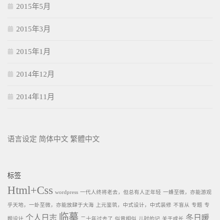
2015年5月
2015年3月
2015年1月
2014年12月
2014年11月
语言设定
简体中文
繁體中文
标签
Html+Css
wordpress
一代人终将老去，但总有人正年轻
一蜂至微，亦能游观
乎天地，一虲至微，亦能放肆于大海
上元鉴筑，中式设计，中式装修
不盲从
专题
专
临摹
个人日志
冬日暖
题设计
二十年过去了
似曾相似
儿时的记
关于成长