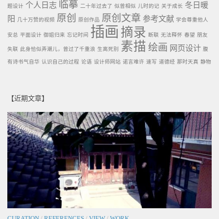
临摹
个人日志
冬日暖
题设计
二十年过去了
似曾相似
儿时的记
关于成长
原创
原创文章
阳
参考文献
几十万赞的视频
原创作品
学会尊重他人
插画
摘录
安总
平面设计
御姐归来
忘记时间
断联
无法释怀
春望
朋友
素描
绘画
网页设计
失联
此身恰似弄潮儿，曾过了千重浪
生离死别
腹
有诗书气自华
认识自己的过程
论语
设计师网站
诺言难许
速写
道德经
那时天真
静物
【近期文章】
CURATION
/
REFERENCES
/
VIEW
/
WORK