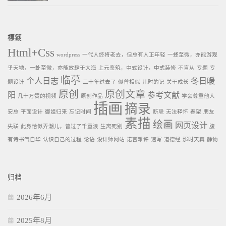
標籤
Html+Css
wordpress
一代人终将老去，但总有人正年轻
一蜂至微，亦能游观
乎天地，一虲至微，亦能放肆于大海
上元鉴筑，中式设计，中式装修
不盲从
专题
专
临摹
个人日志
冬日暖
题设计
二十年过去了
似曾相似
儿时的记
关于成长
原创
原创文章
阳
参考文献
几十万赞的视频
原创作品
学会尊重他人
插画
摘录
安总
平面设计
御姐归来
忘记时间
断联
无法释怀
春望
朋友
素描
绘画
网页设计
失联
此身恰似弄潮儿，曾过了千重浪
生离死别
腹
有诗书气自华
认识自己的过程
论语
设计师网站
诺言难许
速写
道德经
那时天真
静物
归档
2026年6月
2025年8月