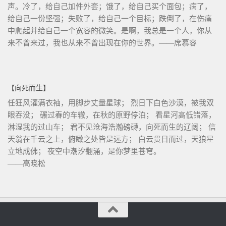
声。冷了，给自己加件外套；饿了，给自己买个面包；病了，
给自己一份坚强；失败了，给自己一个目标；跌倒了，在伤痛
中爬起并给自己一个宽容的微笑。是啊，我总是一个人，你从
来不曾来过，我也从来不曾出现在你的世界。——席慕容
【向死而生】
任狂风灌满衣袖，用脚步丈量星球； 烈日下白色沙漠，被我双
眼吞没； 碾过春的车辙，在秋的原野停泊； 看星河高低错落，
淋湿我的过山车； 君不见沧海浩瀚磅礴，向死而生的辽阔； 信
天翁在千云之上，俯瞰之处皆是远方； 白云贯日而过，天狼星
立地成佛； 夜空中潮汐翻涌，是你梦里苍穹。
——高晓松