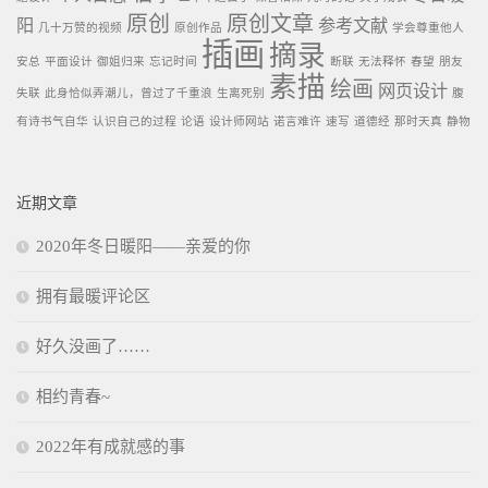
原创
原创文章
阳
参考文献
几十万赞的视频
原创作品
学会尊重他人
插画
摘录
安总
平面设计
御姐归来
忘记时间
断联
无法释怀
春望
朋友
素描
绘画
网页设计
失联
此身恰似弄潮儿，曾过了千重浪
生离死别
腹
有诗书气自华
认识自己的过程
论语
设计师网站
诺言难许
速写
道德经
那时天真
静物
近期文章
2020年冬日暖阳——亲爱的你
拥有最暖评论区
好久没画了……
相约青春~
2022年有成就感的事