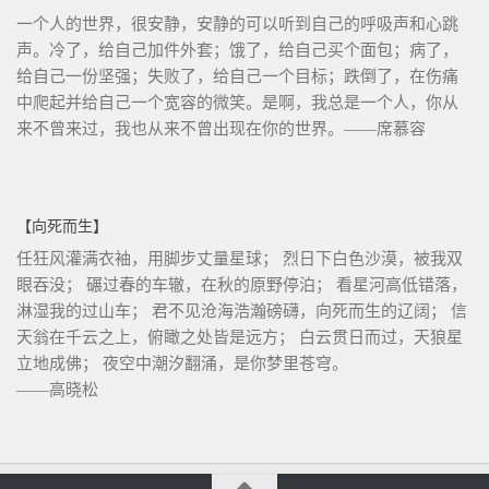
一个人的世界，很安静，安静的可以听到自己的呼吸声和心跳
声。冷了，给自己加件外套；饿了，给自己买个面包；病了，
给自己一份坚强；失败了，给自己一个目标；跌倒了，在伤痛
中爬起并给自己一个宽容的微笑。是啊，我总是一个人，你从
来不曾来过，我也从来不曾出现在你的世界。——席慕容
【向死而生】
任狂风灌满衣袖，用脚步丈量星球； 烈日下白色沙漠，被我双
眼吞没； 碾过春的车辙，在秋的原野停泊； 看星河高低错落，
淋湿我的过山车； 君不见沧海浩瀚磅礴，向死而生的辽阔； 信
天翁在千云之上，俯瞰之处皆是远方； 白云贯日而过，天狼星
立地成佛； 夜空中潮汐翻涌，是你梦里苍穹。
——高晓松