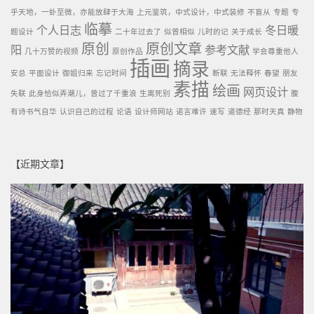
乎天地，一虲至微，亦能放肆于大海
上元鉴筑，中式设计，中式装修
不盲从
专题
专
临摹
个人日志
冬日暖
题设计
二十年过去了
似曾相似
儿时的记
关于成长
原创
原创文章
阳
参考文献
几十万赞的视频
原创作品
学会尊重他人
插画
摘录
安总
平面设计
御姐归来
忘记时间
断联
无法释怀
春望
朋友
素描
绘画
网页设计
失联
此身恰似弄潮儿，曾过了千重浪
生离死别
腹
有诗书气自华
认识自己的过程
论语
设计师网站
诺言难许
速写
道德经
那时天真
静物
【近期文章】