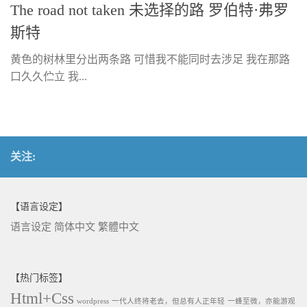
The road not taken 未选择的路 罗伯特·弗罗
斯特
黄色的树林里分出两条路 可惜我不能同时去涉足 我在那路
口久久伫立 我...
关注:
【语言设定】
语言设定
简体中文
繁體中文
【热门标签】
Html+Css
wordpress
一代人终将老去，但总有人正年轻
一蜂至微，亦能游观