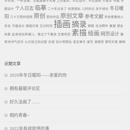
乎天地，一虲至微，亦能放肆于大海
上元鉴筑，中式设计，中式装修
不盲从
专题
专
临摹
个人日志
冬日暖
题设计
二十年过去了
似曾相似
儿时的记
关于成长
原创
原创文章
阳
参考文献
几十万赞的视频
原创作品
学会尊重他人
插画
摘录
安总
平面设计
御姐归来
忘记时间
断联
无法释怀
春望
朋友
素描
绘画
网页设计
失联
此身恰似弄潮儿，曾过了千重浪
生离死别
腹
有诗书气自华
认识自己的过程
论语
设计师网站
诺言难许
速写
道德经
那时天真
静物
近期文章
2020年冬日暖阳——亲爱的你
拥有最暖评论区
好久没画了……
相约青春~
2022年有成就感的事