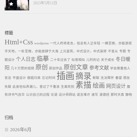
2023年5月12日
標籤
Html+Css
wordpress
一代人终将老去，但总有人正年轻
一蜂至微，亦能游观
乎天地，一虲至微，亦能放肆于大海
上元鉴筑，中式设计，中式装修
不盲从
专题
专
临摹
个人日志
冬日暖
题设计
二十年过去了
似曾相似
儿时的记
关于成长
原创
原创文章
阳
参考文献
几十万赞的视频
原创作品
学会尊重他人
插画
摘录
安总
平面设计
御姐归来
忘记时间
断联
无法释怀
春望
朋友
素描
绘画
网页设计
失联
此身恰似弄潮儿，曾过了千重浪
生离死别
腹
有诗书气自华
认识自己的过程
论语
设计师网站
诺言难许
速写
道德经
那时天真
静物
归档
2026年6月