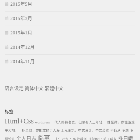
2015年5月
2015年3月
2015年1月
2014年12月
2014年11月
语言设定
简体中文
繁體中文
标签
Html+Css
wordpress
一代人终将老去，但总有人正年轻
一蜂至微，亦能游观
乎天地，一虲至微，亦能放肆于大海
上元鉴筑，中式设计，中式装修
不盲从
专题
专
临摹
个人日志
冬日暖
题设计
二十年过去了
似曾相似
儿时的记
关于成长