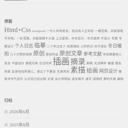
標籤
Html+Css
wordpress
一代人终将老去，但总有人正年轻
一蜂至微，亦能游观
乎天地，一虲至微，亦能放肆于大海
上元鉴筑，中式设计，中式装修
不盲从
专题
专
临摹
个人日志
冬日暖
题设计
二十年过去了
似曾相似
儿时的记
关于成长
原创
原创文章
阳
参考文献
几十万赞的视频
原创作品
学会尊重他人
插画
摘录
安总
平面设计
御姐归来
忘记时间
断联
无法释怀
春望
朋友
素描
绘画
网页设计
失联
此身恰似弄潮儿，曾过了千重浪
生离死别
腹
有诗书气自华
认识自己的过程
论语
设计师网站
诺言难许
速写
道德经
那时天真
静物
归档
2026年6月
2025年8月