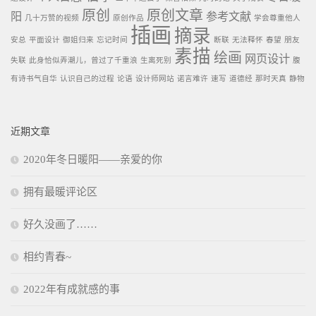
原创
原创文章
阳
参考文献
几十万赞的视频
原创作品
学会尊重他人
插画
摘录
安总
平面设计
御姐归来
忘记时间
断联
无法释怀
春望
朋友
素描
绘画
网页设计
失联
此身恰似弄潮儿，曾过了千重浪
生离死别
腹
有诗书气自华
认识自己的过程
论语
设计师网站
诺言难许
速写
道德经
那时天真
静物
近期文章
2020年冬日暖阳——亲爱的你
拥有最暖评论区
好久没画了……
相约青春~
2022年有成就感的事