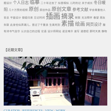
临摹
个人日志
冬日暖
题设计
二十年过去了
似曾相似
儿时的记
关于成长
原创
原创文章
阳
参考文献
几十万赞的视频
原创作品
学会尊重他人
插画
摘录
安总
平面设计
御姐归来
忘记时间
断联
无法释怀
春望
朋友
素描
绘画
网页设计
失联
此身恰似弄潮儿，曾过了千重浪
生离死别
腹
有诗书气自华
认识自己的过程
论语
设计师网站
诺言难许
速写
道德经
那时天真
静物
【近期文章】
CURATION
/
REFERENCES
/
VIEW
/
WORK