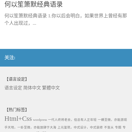
何以笙箫默经典语录
何以笙箫默经典语录 1.你以后会明白，如果世界上曾经有那
个人出现过，...
关注:
【语言设定】
语言设定
简体中文
繁體中文
【热门标签】
Html+Css
wordpress
一代人终将老去，但总有人正年轻
一蜂至微，亦能游观
乎天地，一虲至微，亦能放肆于大海
上元鉴筑，中式设计，中式装修
不盲从
专题
专