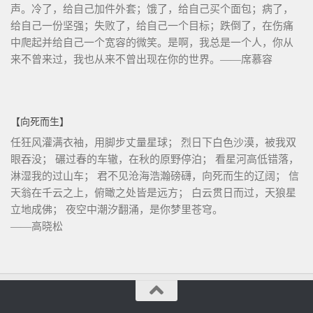
声。冷了，给自己加件外套；饿了，给自己买个面包；病了，
给自己一份坚强；失败了，给自己一个目标；跌倒了，在伤痛
中爬起并给自己一个宽容的微笑。是啊，我总是一个人，你从
来不曾来过，我也从来不曾出现在你的世界。——席慕容
【向死而生】
任狂风灌满衣袖，用脚步丈量星球； 烈日下白色沙漠，被我双
眼吞没； 碾过春的车辙，在秋的原野停泊； 看星河高低错落，
淋湿我的过山车； 君不见沧海浩瀚磅礴，向死而生的辽阔； 信
天翁在千云之上，俯瞰之处皆是远方； 白云贯日而过，天狼星
立地成佛； 夜空中潮汐翻涌，是你梦里苍穹。
——高晓松