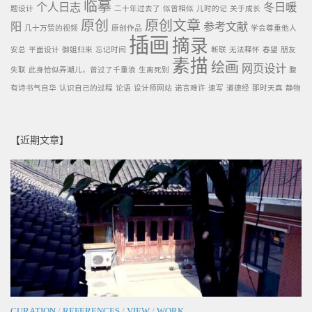
临摹
个人日志
冬日暖
题设计
二十年过去了
似曾相似
儿时的记
关于成长
原创
原创文章
阳
参考文献
几十万赞的视频
原创作品
学会尊重他人
插画
摘录
安总
平面设计
御姐归来
忘记时间
断联
无法释怀
春望
朋友
素描
绘画
网页设计
失联
此身恰似弄潮儿，曾过了千重浪
生离死别
腹
有诗书气自华
认识自己的过程
论语
设计师网站
诺言难许
速写
道德经
那时天真
静物
【近期文章】
CURATION
/
REFERENCES
/
VIEW
/
WORK