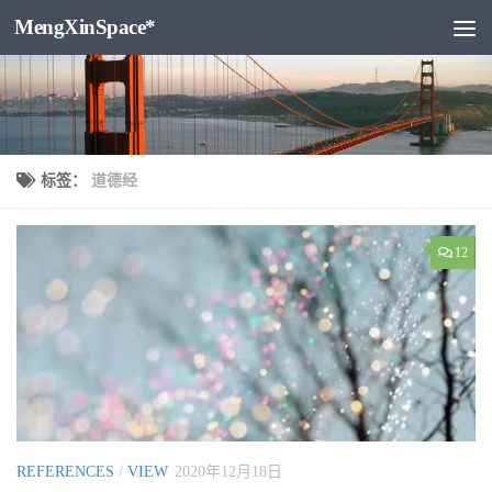
MengXinSpace*
跳至内容
标签：
道德经
12
REFERENCES
/
VIEW
2020年12月18日