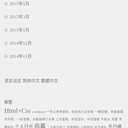
2015年5月
2015年3月
2015年1月
2014年12月
2014年11月
语言设定
简体中文
繁體中文
标签
Html+Css
wordpress
一代人终将老去，但总有人正年轻
一蜂至微，亦能游观
乎天地，一虲至微，亦能放肆于大海
上元鉴筑，中式设计，中式装修
不盲从
专题
专
临摹
个人日志
冬日暖
题设计
二十年过去了
似曾相似
儿时的记
关于成长