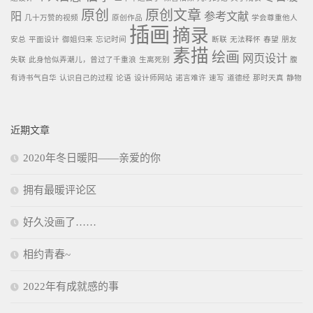
原创
原创文章
阳
参考文献
几十万赞的视频
原创作品
学会尊重他人
插画
摘录
安总
平面设计
御姐归来
忘记时间
断联
无法释怀
春望
朋友
素描
绘画
网页设计
失联
此身恰似弄潮儿，曾过了千重浪
生离死别
腹
有诗书气自华
认识自己的过程
论语
设计师网站
诺言难许
速写
道德经
那时天真
静物
近期文章
2020年冬日暖阳——亲爱的你
拥有最暖评论区
好久没画了……
相约青春~
2022年有成就感的事