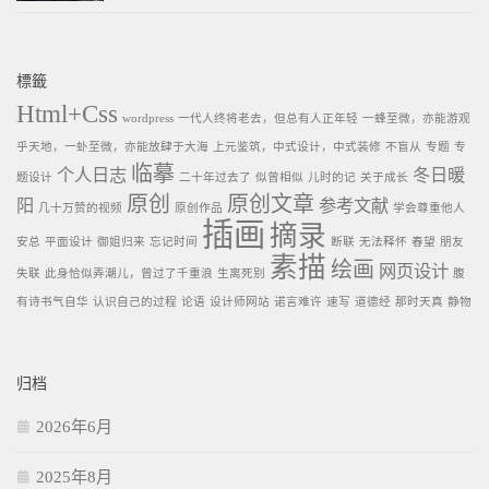
標籤
Html+Css
wordpress
一代人终将老去，但总有人正年轻
一蜂至微，亦能游观
乎天地，一虲至微，亦能放肆于大海
上元鉴筑，中式设计，中式装修
不盲从
专题
专
临摹
个人日志
冬日暖
题设计
二十年过去了
似曾相似
儿时的记
关于成长
原创
原创文章
阳
参考文献
几十万赞的视频
原创作品
学会尊重他人
插画
摘录
安总
平面设计
御姐归来
忘记时间
断联
无法释怀
春望
朋友
素描
绘画
网页设计
失联
此身恰似弄潮儿，曾过了千重浪
生离死别
腹
有诗书气自华
认识自己的过程
论语
设计师网站
诺言难许
速写
道德经
那时天真
静物
归档
2026年6月
2025年8月