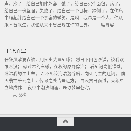
声。冷了，给自己加件外套；饿了，给自己买个面包；病了，
给自己一份坚强；失败了，给自己一个目标；跌倒了，在伤痛
中爬起并给自己一个宽容的微笑。是啊，我总是一个人，你从
来不曾来过，我也从来不曾出现在你的世界。——席慕容
【向死而生】
任狂风灌满衣袖，用脚步丈量星球； 烈日下白色沙漠，被我双
眼吞没； 碾过春的车辙，在秋的原野停泊； 看星河高低错落，
淋湿我的过山车； 君不见沧海浩瀚磅礴，向死而生的辽阔； 信
天翁在千云之上，俯瞰之处皆是远方； 白云贯日而过，天狼星
立地成佛； 夜空中潮汐翻涌，是你梦里苍穹。
——高晓松