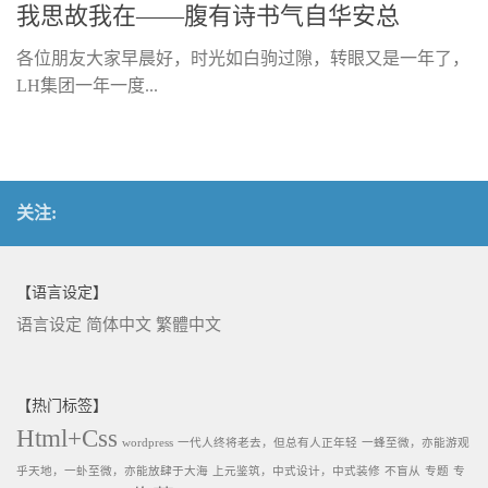
我思故我在——腹有诗书气自华安总
各位朋友大家早晨好，时光如白驹过隙，转眼又是一年了，
LH集团一年一度...
关注:
【语言设定】
语言设定
简体中文
繁體中文
【热门标签】
Html+Css
wordpress
一代人终将老去，但总有人正年轻
一蜂至微，亦能游观
乎天地，一虲至微，亦能放肆于大海
上元鉴筑，中式设计，中式装修
不盲从
专题
专