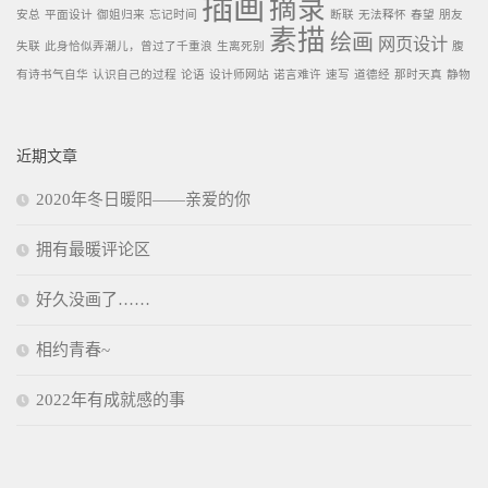
插画
摘录
安总
平面设计
御姐归来
忘记时间
断联
无法释怀
春望
朋友
素描
绘画
网页设计
失联
此身恰似弄潮儿，曾过了千重浪
生离死别
腹
有诗书气自华
认识自己的过程
论语
设计师网站
诺言难许
速写
道德经
那时天真
静物
近期文章
2020年冬日暖阳——亲爱的你
拥有最暖评论区
好久没画了……
相约青春~
2022年有成就感的事