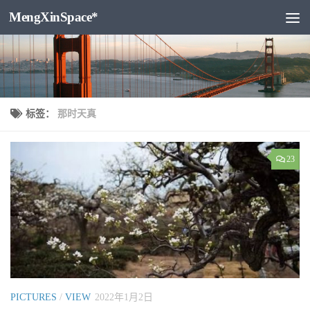
MengXinSpace*
跳至内容
标签：
那时天真
23
PICTURES
/
VIEW
2022年1月2日