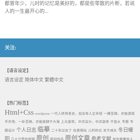
都曾年少，儿时的记忆是美好的，都是些零散的片断，若说
人的一生最开心的...
关注:
【语言设定】
语言设定
简体中文
繁體中文
【热门标签】
Html+Css
wordpress
一代人终将老去，但总有人正年轻
一蜂至微，亦能游观
乎天地，一虲至微，亦能放肆于大海
上元鉴筑，中式设计，中式装修
不盲从
专题
专
临摹
个人日志
冬日暖
题设计
二十年过去了
似曾相似
儿时的记
关于成长
原创
原创文章
阳
参考文献
几十万赞的视频
原创作品
学会尊重他人