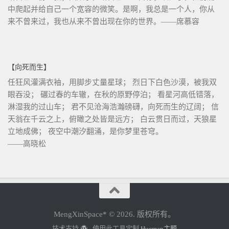
中爬起并给自己一个宽容的微笑。是啊，我总是一个人，你从
来不曾来过，我也从来不曾出现在你的世界。——席慕容
【向死而生】
任狂风灌满衣袖，用脚步丈量星球； 烈日下白色沙漠，被我双
眼吞没； 碾过春的车辙，在秋的原野停泊； 看星河高低错落，
淋湿我的过山车； 君不见沧海浩瀚磅礴，向死而生的辽阔； 信
天翁在千云之上，俯瞰之处皆是远方； 白云贯日而过，天狼星
立地成佛； 夜空中潮汐翻涌，是你梦里苍穹。
——高晓松
MengXinSpace* © 2026. 版权所有。
技术支持
- 使用此工具定制
Hueman主题