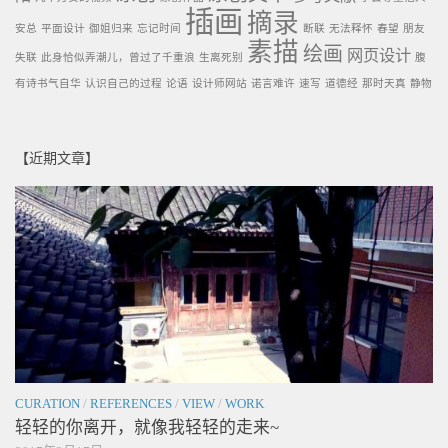
插画
摘录
安总
平面设计
御姐归来
忘记时间
断联
无法释怀
春望
朋友
素描
绘画
网页设计
失联
此身恰似弄潮儿，曾过了千重浪
生离死别
腹
有诗书气自华
认识自己的过程
论语
设计师网站
诺言难许
速写
道德经
那时天真
静物
【近期文章】
CURATION
/
REFERENCES
/
VIEW
/
WORK
轻轻的你离开，就像我轻轻的走来~