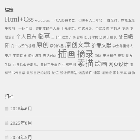
標籤
Html+Css
wordpress
一代人终将老去，但总有人正年轻
一蜂至微，亦能游观
乎天地，一虲至微，亦能放肆于大海
上元鉴筑，中式设计，中式装修
不盲从
专题
专
临摹
个人日志
冬日暖
题设计
二十年过去了
似曾相似
儿时的记
关于成长
原创
原创文章
阳
参考文献
几十万赞的视频
原创作品
学会尊重他人
插画
摘录
安总
平面设计
御姐归来
忘记时间
断联
无法释怀
春望
朋友
素描
绘画
网页设计
失联
此身恰似弄潮儿，曾过了千重浪
生离死别
腹
有诗书气自华
认识自己的过程
论语
设计师网站
诺言难许
速写
道德经
那时天真
静物
归档
2026年6月
2025年8月
2024年5月