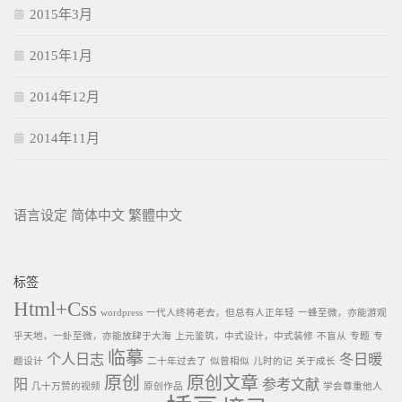
2015年3月
2015年1月
2014年12月
2014年11月
语言设定
简体中文
繁體中文
标签
Html+Css
wordpress
一代人终将老去，但总有人正年轻
一蜂至微，亦能游观
乎天地，一虲至微，亦能放肆于大海
上元鉴筑，中式设计，中式装修
不盲从
专题
专
临摹
个人日志
冬日暖
题设计
二十年过去了
似曾相似
儿时的记
关于成长
原创
原创文章
阳
参考文献
几十万赞的视频
原创作品
学会尊重他人