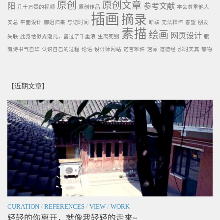
原创
原创文章
阳
参考文献
几十万赞的视频
原创作品
学会尊重他人
插画
摘录
安总
平面设计
御姐归来
忘记时间
断联
无法释怀
春望
朋友
素描
绘画
网页设计
失联
此身恰似弄潮儿，曾过了千重浪
生离死别
腹
有诗书气自华
认识自己的过程
论语
设计师网站
诺言难许
速写
道德经
那时天真
静物
【近期文章】
CURATION
/
REFERENCES
/
VIEW
/
WORK
轻轻的你离开，就像我轻轻的走来~