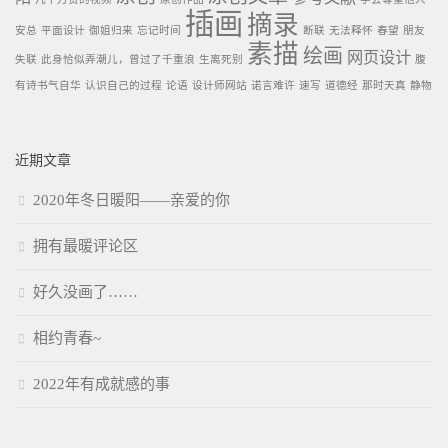
插画
摘录
安总
平面设计
御姐归来
忘记时间
断联
无法释怀
春望
朋友
素描
绘画
网页设计
失联
此身恰似弄潮儿，曾过了千重浪
生离死别
腹
有诗书气自华
认识自己的过程
论语
设计师网站
诺言难许
速写
道德经
那时天真
静物
近期文章
2020年冬日暖阳——亲爱的你
拥有最暖评论区
好久没画了……
相约青春~
2022年有成就感的事