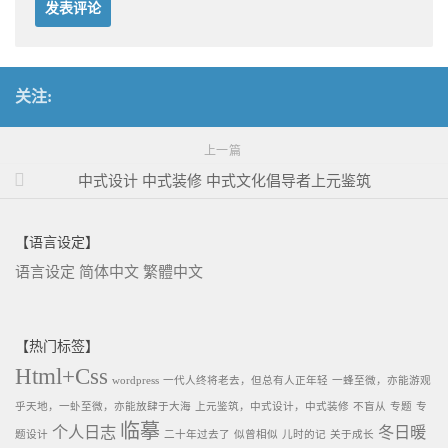
关注:
上一篇
中式设计 中式装修 中式文化倡导者上元鉴筑
【语言设定】
语言设定
简体中文
繁體中文
【热门标签】
Html+Css
wordpress
一代人终将老去，但总有人正年轻
一蜂至微，亦能游观
乎天地，一虲至微，亦能放肆于大海
上元鉴筑，中式设计，中式装修
不盲从
专题
专
临摹
个人日志
冬日暖
题设计
二十年过去了
似曾相似
儿时的记
关于成长