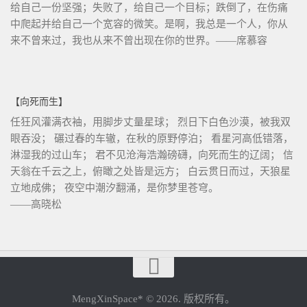
给自己一份坚强；失败了，给自己一个目标；跌倒了，在伤痛
中爬起并给自己一个宽容的微笑。是啊，我总是一个人，你从
来不曾来过，我也从来不曾出现在你的世界。——席慕容
【向死而生】
任狂风灌满衣袖，用脚步丈量星球； 烈日下白色沙漠，被我双
眼吞没； 碾过春的车辙，在秋的原野停泊； 看星河高低错落，
淋湿我的过山车； 君不见沧海浩瀚磅礴，向死而生的辽阔； 信
天翁在千云之上，俯瞰之处皆是远方； 白云贯日而过，天狼星
立地成佛； 夜空中潮汐翻涌，是你梦里苍穹。
——高晓松
MengXinSpace* © 2026. 版权所有。