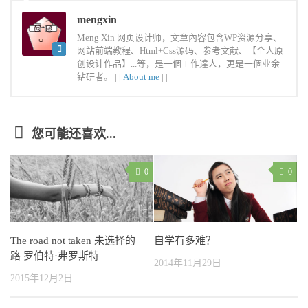
mengxin
Meng Xin 网页设计师，文章內容包含WP资源分享、
网站前端教程、Html+Css源码、参考文献、【个人原
创设计作品】...等，是一個工作達人，更是一個业余
钻研者。 |
|
About me
|
|
您可能还喜欢...
0
0
自学有多难？
The road not taken 未选择的
路 罗伯特·弗罗斯特
2014年11月29日
2015年12月2日