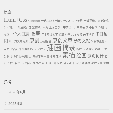
標籤
Html+Css
wordpress
一代人终将老去，但总有人正年轻
一蜂至微，亦能游观
乎天地，一虲至微，亦能放肆于大海
上元鉴筑，中式设计，中式装修
不盲从
专题
专
临摹
个人日志
冬日暖
题设计
二十年过去了
似曾相似
儿时的记
关于成长
原创
原创文章
阳
参考文献
几十万赞的视频
原创作品
学会尊重他人
插画
摘录
安总
平面设计
御姐归来
忘记时间
断联
无法释怀
春望
朋友
素描
绘画
网页设计
失联
此身恰似弄潮儿，曾过了千重浪
生离死别
腹
有诗书气自华
认识自己的过程
论语
设计师网站
诺言难许
速写
道德经
那时天真
静物
归档
2026年6月
2025年8月