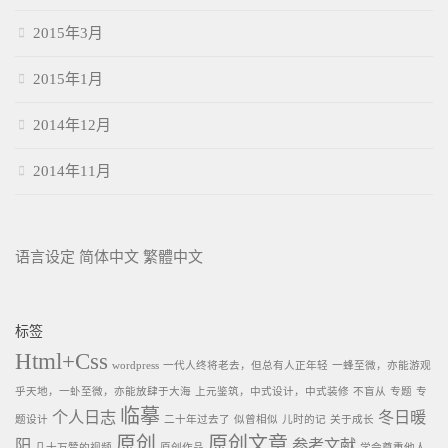
2015年3月
2015年1月
2014年12月
2014年11月
语言设定
简体中文
繁體中文
标签
Html+Css
wordpress
一代人终将老去，但总有人正年轻
一蜂至微，亦能游观
乎天地，一虲至微，亦能放肆于大海
上元鉴筑，中式设计，中式装修
不盲从
专题
专
临摹
个人日志
冬日暖
题设计
二十年过去了
似曾相似
儿时的记
关于成长
原创
原创文章
阳
参考文献
几十万赞的视频
原创作品
学会尊重他人