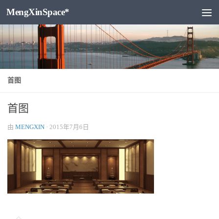
MengXinSpace*
跳至内容
首图
首图
由
MENGXIN
·
2015年7月6日