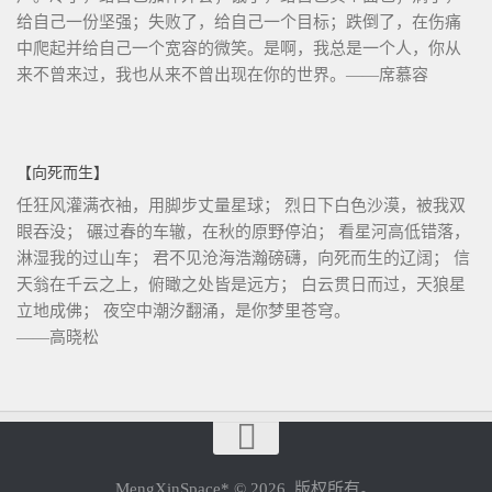
给自己一份坚强；失败了，给自己一个目标；跌倒了，在伤痛
中爬起并给自己一个宽容的微笑。是啊，我总是一个人，你从
来不曾来过，我也从来不曾出现在你的世界。——席慕容
【向死而生】
任狂风灌满衣袖，用脚步丈量星球； 烈日下白色沙漠，被我双
眼吞没； 碾过春的车辙，在秋的原野停泊； 看星河高低错落，
淋湿我的过山车； 君不见沧海浩瀚磅礴，向死而生的辽阔； 信
天翁在千云之上，俯瞰之处皆是远方； 白云贯日而过，天狼星
立地成佛； 夜空中潮汐翻涌，是你梦里苍穹。
——高晓松
MengXinSpace* © 2026. 版权所有。