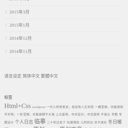
2015年3月
2015年1月
2014年12月
2014年11月
语言设定
简体中文
繁體中文
标签
Html+Css
wordpress
一代人终将老去，但总有人正年轻
一蜂至微，亦能游观
乎天地，一虲至微，亦能放肆于大海
上元鉴筑，中式设计，中式装修
不盲从
专题
专
临摹
个人日志
冬日暖
题设计
二十年过去了
似曾相似
儿时的记
关于成长