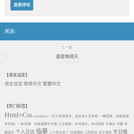
关注:
上一篇
盛夏晚晴天
【语言设定】
语言设定
简体中文
繁體中文
【热门标签】
Html+Css
wordpress
一代人终将老去，但总有人正年轻
一蜂至微，亦能游观
乎天地，一虲至微，亦能放肆于大海
上元鉴筑，中式设计，中式装修
不盲从
专题
专
临摹
个人日志
冬日暖
题设计
二十年过去了
似曾相似
儿时的记
关于成长