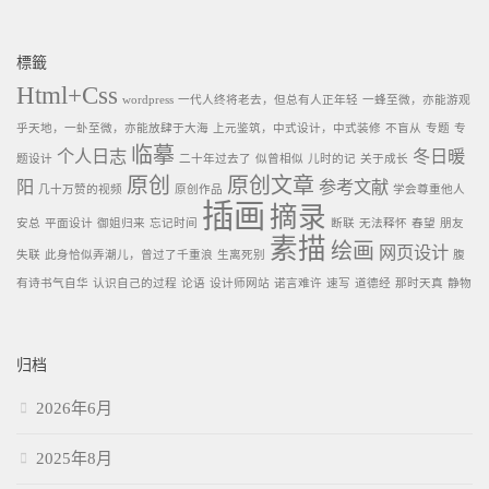
標籤
Html+Css
wordpress
一代人终将老去，但总有人正年轻
一蜂至微，亦能游观
乎天地，一虲至微，亦能放肆于大海
上元鉴筑，中式设计，中式装修
不盲从
专题
专
临摹
个人日志
冬日暖
题设计
二十年过去了
似曾相似
儿时的记
关于成长
原创
原创文章
阳
参考文献
几十万赞的视频
原创作品
学会尊重他人
插画
摘录
安总
平面设计
御姐归来
忘记时间
断联
无法释怀
春望
朋友
素描
绘画
网页设计
失联
此身恰似弄潮儿，曾过了千重浪
生离死别
腹
有诗书气自华
认识自己的过程
论语
设计师网站
诺言难许
速写
道德经
那时天真
静物
归档
2026年6月
2025年8月