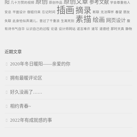
原创
原创文章
阳
参考文献
几十万赞的视频
原创作品
学会尊重他人
插画
摘录
安总
平面设计
御姐归来
忘记时间
断联
无法释怀
春望
朋友
素描
绘画
网页设计
失联
此身恰似弄潮儿，曾过了千重浪
生离死别
腹
有诗书气自华
认识自己的过程
论语
设计师网站
诺言难许
速写
道德经
那时天真
静物
近期文章
2020年冬日暖阳——亲爱的你
拥有最暖评论区
好久没画了……
相约青春~
2022年有成就感的事