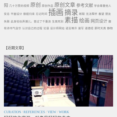
原创
原创文章
阳
参考文献
几十万赞的视频
原创作品
学会尊重他人
插画
摘录
安总
平面设计
御姐归来
忘记时间
断联
无法释怀
春望
朋友
素描
绘画
网页设计
失联
此身恰似弄潮儿，曾过了千重浪
生离死别
腹
有诗书气自华
认识自己的过程
论语
设计师网站
诺言难许
速写
道德经
那时天真
静物
【近期文章】
CURATION
/
REFERENCES
/
VIEW
/
WORK