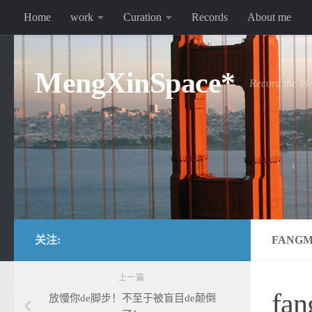
Home
work
Curation
Records
About me
跳至内容
MengXinSpace*
Record the lif
关注:
FANG
上一篇
fa
放慢你de脚步！不至于被盲目de颠倒