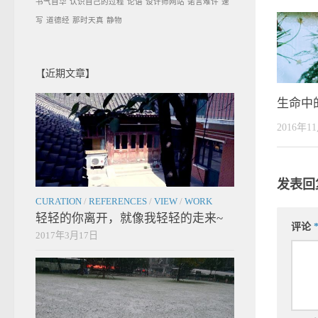
书气自华
认识自己的过程
论语
设计师网站
诺言难许
速
写
道德经
那时天真
静物
【近期文章】
生命中
2016年1
发表回
CURATION
/
REFERENCES
/
VIEW
/
WORK
轻轻的你离开，就像我轻轻的走来~
评论
2017年3月17日