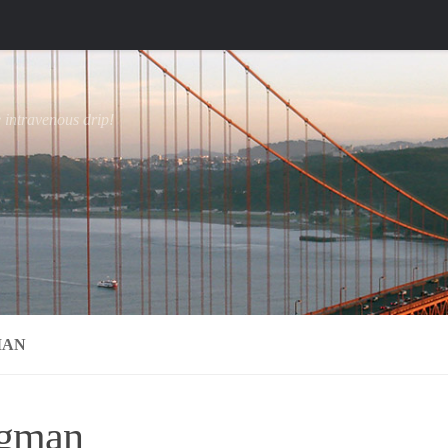
e intravenous drip!
MAN
ngman