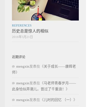
REFERENCES
历史总是惊人的相似
2016年5月21日
近期评论
mengxin
发表在《
关于成长——康辉老
师
》
mengxin
发表在《
马老师青春岁月——
此身恰似弄潮儿，曾过了千重浪！
》
mengxin
发表在《
儿时的回忆 （一）
》