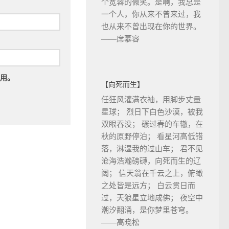
个宽容的微笑。是啊，我总是
一个人，你从来不曾来过，我
也从来不曾出现在你的世界。
——席慕容
用。
【向死而生】
任狂风灌满衣袖，用脚步丈量
星球； 烈日下白色沙漠，被我
双眼吞没； 碾过春的车辙，在
秋的原野停泊； 看星河高低错
落，淋湿我的过山车； 君不见
沧海浩瀚磅礴，向死而生的辽
阔； 信天翁在千云之上，俯瞰
之处皆是远方； 白云贯日而
过，天狼星立地成佛； 夜空中
潮汐翻涌，是你梦里苍穹。
——高晓松