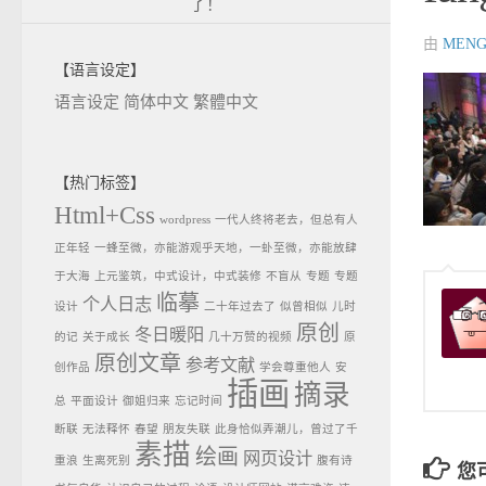
了！
由
MENG
【语言设定】
语言设定
简体中文
繁體中文
【热门标签】
Html+Css
wordpress
一代人终将老去，但总有人
正年轻
一蜂至微，亦能游观乎天地，一虲至微，亦能放肆
于大海
上元鉴筑，中式设计，中式装修
不盲从
专题
专题
临摹
个人日志
设计
二十年过去了
似曾相似
儿时
原创
冬日暖阳
的记
关于成长
几十万赞的视频
原
原创文章
参考文献
创作品
学会尊重他人
安
插画
摘录
总
平面设计
御姐归来
忘记时间
断联
无法释怀
春望
朋友失联
此身恰似弄潮儿，曾过了千
素描
绘画
网页设计
重浪
生离死别
腹有诗
您