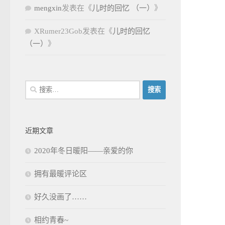
mengxin
发表在《
儿时的回忆 （一）
》
XRumer23Gob
发表在《
儿时的回忆
（一）
》
搜
索：
近期文章
2020年冬日暖阳——亲爱的你
拥有最暖评论区
好久没画了……
相约青春~