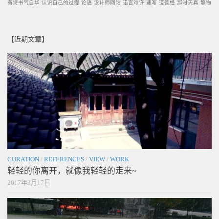
有诗书气自华
认识自己的过程
论语
设计师网站
诺言难许
速写
道德经
那时天真
静物
【近期文章】
CURATION
/
REFERENCES
/
VIEW
/
WORK
轻轻的你离开，就像我轻轻的走来~
2017年3月17日