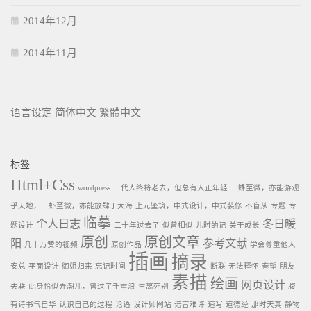
2014年12月
2014年11月
语言设定
简体中文
繁體中文
标签
Html+Css
wordpress
一代人终将老去，但总有人正年轻
一蜂至微，亦能游观
乎天地，一虲至微，亦能放肆于大海
上元鉴筑，中式设计，中式装修
不盲从
专题
专
临摹
个人日志
冬日暖
题设计
二十年过去了
似曾相似
儿时的记
关于成长
原创
原创文章
阳
参考文献
几十万赞的视频
原创作品
学会尊重他人
插画
摘录
安总
平面设计
御姐归来
忘记时间
断联
无法释怀
春望
朋友
素描
绘画
网页设计
失联
此身恰似弄潮儿，曾过了千重浪
生离死别
腹
有诗书气自华
认识自己的过程
论语
设计师网站
诺言难许
速写
道德经
那时天真
静物