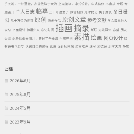
乎天地，一虲至微，亦能放肆于大海
上元鉴筑，中式设计，中式装修
不盲从
专题
专
临摹
个人日志
冬日暖
题设计
二十年过去了
似曾相似
儿时的记
关于成长
原创
原创文章
阳
参考文献
几十万赞的视频
原创作品
学会尊重他人
插画
摘录
安总
平面设计
御姐归来
忘记时间
断联
无法释怀
春望
朋友
素描
绘画
网页设计
失联
此身恰似弄潮儿，曾过了千重浪
生离死别
腹
有诗书气自华
认识自己的过程
论语
设计师网站
诺言难许
速写
道德经
那时天真
静物
归档
2026年6月
2025年8月
2024年5月
2023年9月