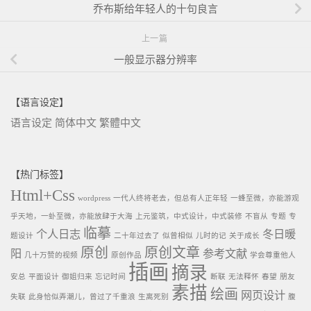
乔布斯给年轻人的十句良言
上一篇
一般显示器分辨率
【语言设定】
语言设定
简体中文
繁體中文
【热门标签】
Html+Css
wordpress
一代人终将老去，但总有人正年轻
一蜂至微，亦能游观
乎天地，一虲至微，亦能放肆于大海
上元鉴筑，中式设计，中式装修
不盲从
专题
专
临摹
个人日志
冬日暖
题设计
二十年过去了
似曾相似
儿时的记
关于成长
原创
原创文章
阳
参考文献
几十万赞的视频
原创作品
学会尊重他人
插画
摘录
安总
平面设计
御姐归来
忘记时间
断联
无法释怀
春望
朋友
素描
绘画
网页设计
失联
此身恰似弄潮儿，曾过了千重浪
生离死别
腹