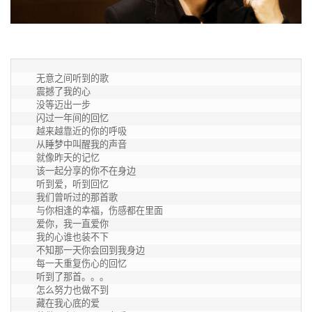
  无意之间听到的歌

  震撼了我的心

  没等迈出一步

  闪过一年间的回忆

  越来越靠近的你的呼吸

  从睡梦中叫醒我的声音

  就像昨天的记忆

  该一起分享的你不在身边

  听到爱，听到回忆

  我们曾听过的那首歌

  与你相逢的幸福，伤感都在里面

  爱你，我一直爱你

  我的心谁也装不下

  不知那一天你会回到我身边

  每一天重复伤心的回忆

  听到了那首。。。

  怎么努力也做不到

  藏在我心底的爱
