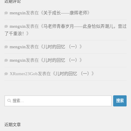
近期评论
mengxin
发表在《
关于成长——康辉老师
》
mengxin
发表在《
马老师青春岁月——此身恰似弄潮儿，曾过
了千重浪！
》
mengxin
发表在《
儿时的回忆 （一）
》
mengxin
发表在《
儿时的回忆 （一）
》
XRumer23Gob
发表在《
儿时的回忆 （一）
》
搜
索：
近期文章