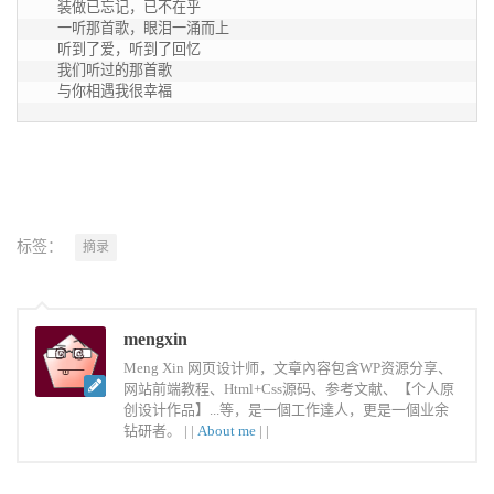
  装做已忘记，已不在乎

  一听那首歌，眼泪一涌而上

  听到了爱，听到了回忆

  我们听过的那首歌

  与你相遇我很幸福
标签：
摘录
mengxin
Meng Xin 网页设计师，文章內容包含WP资源分享、
网站前端教程、Html+Css源码、参考文献、【个人原
创设计作品】...等，是一個工作達人，更是一個业余
钻研者。 |
|
About me
|
|