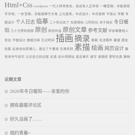
Html+Css
wordpress
一代人终将老去，但总有人正年轻
一蜂至微，亦能游观
乎天地，一虲至微，亦能放肆于大海
上元鉴筑，中式设计，中式装修
不盲从
专题
专
临摹
个人日志
冬日暖
题设计
二十年过去了
似曾相似
儿时的记
关于成长
原创
原创文章
阳
参考文献
几十万赞的视频
原创作品
学会尊重他人
插画
摘录
安总
平面设计
御姐归来
忘记时间
断联
无法释怀
春望
朋友
素描
绘画
网页设计
失联
此身恰似弄潮儿，曾过了千重浪
生离死别
腹
有诗书气自华
认识自己的过程
论语
设计师网站
诺言难许
速写
道德经
那时天真
静物
近期文章
2020年冬日暖阳——亲爱的你
拥有最暖评论区
好久没画了……
相约青春~