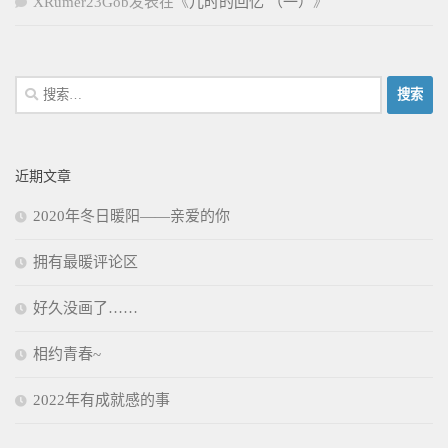
XRumer23Gob
发表在《
儿时的回忆 （一）
》
搜
索：
近期文章
2020年冬日暖阳——亲爱的你
拥有最暖评论区
好久没画了……
相约青春~
2022年有成就感的事