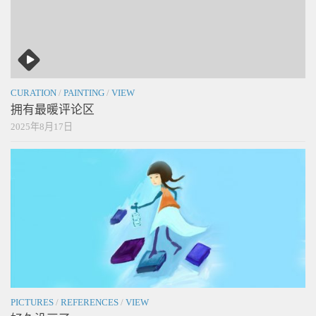
CURATION
/
PAINTING
/
VIEW
拥有最暖评论区
2025年8月17日
PICTURES
/
REFERENCES
/
VIEW