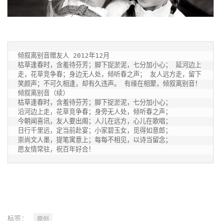
倾叙离别音赠友人 2012年12月

枯草逢春时，含羞待芬芳；脚下捉淤泥，七分加小心； 延河边上
走，花草竞争春；身边无人处，倾听春之声； 友人远方走，留下
笑颜声；不可久相逢，却有久违声。 有缘在相聚，倾叙离别音！

倾叙离别音（续）

枯草逢春时，含羞待芬芳；脚下捉淤泥，七分加小心；

沿河边上走，花草竞争春；身旁无人处，倾听春之声；

今朝闻喜讯，友人要出阁；人儿在远方，心儿在歌唱；

日行千里远，定当前赴宴；小家碧玉女，觅得如意郎；

崇尚文人墨，提笔寓意上；每每不相见，以诗当留念；

愿友情常驻，祝百年好合！
标签：
原创