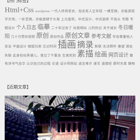
【热门标签】
Html+Css
wordpress
一代人终将老去，但总有人正年轻
一蜂至微，亦能游观
乎天地，一虲至微，亦能放肆于大海
上元鉴筑，中式设计，中式装修
不盲从
专题
专
临摹
个人日志
冬日暖
题设计
二十年过去了
似曾相似
儿时的记
关于成长
原创
原创文章
阳
参考文献
几十万赞的视频
原创作品
学会尊重他人
插画
摘录
安总
平面设计
御姐归来
忘记时间
断联
无法释怀
春望
朋友
素描
绘画
网页设计
失联
此身恰似弄潮儿，曾过了千重浪
生离死别
腹
有诗书气自华
认识自己的过程
论语
设计师网站
诺言难许
速写
道德经
那时天真
静物
【近期文章】