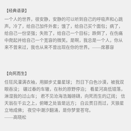
【经典语录】
一个人的世界，很安静，安静的可以听到自己的呼吸声和心跳
声。冷了，给自己加件外套；饿了，给自己买个面包；病了，
给自己一份坚强；失败了，给自己一个目标；跌倒了，在伤痛
中爬起并给自己一个宽容的微笑。是啊，我总是一个人，你从
来不曾来过，我也从来不曾出现在你的世界。——席慕容
【向死而生】
任狂风灌满衣袖，用脚步丈量星球； 烈日下白色沙漠，被我双
眼吞没； 碾过春的车辙，在秋的原野停泊； 看星河高低错落，
淋湿我的过山车； 君不见沧海浩瀚磅礴，向死而生的辽阔； 信
天翁在千云之上，俯瞰之处皆是远方； 白云贯日而过，天狼星
立地成佛； 夜空中潮汐翻涌，是你梦里苍穹。
——高晓松