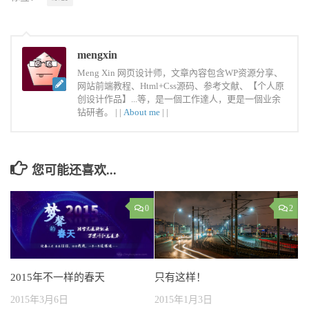
mengxin
Meng Xin 网页设计师，文章內容包含WP资源分享、
网站前端教程、Html+Css源码、参考文献、【个人原
创设计作品】...等，是一個工作達人，更是一個业余
钻研者。 |
|
About me
|
|
您可能还喜欢...
0
2
2015年不一样的春天
只有这样！
2015年3月6日
2015年1月3日