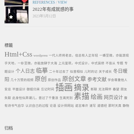
REFERENCES
/
VIEW
2022年有成就感的事
2023年5月12日
標籤
Html+Css
wordpress
一代人终将老去，但总有人正年轻
一蜂至微，亦能游观
乎天地，一虲至微，亦能放肆于大海
上元鉴筑，中式设计，中式装修
不盲从
专题
专
临摹
个人日志
冬日暖
题设计
二十年过去了
似曾相似
儿时的记
关于成长
原创
原创文章
阳
参考文献
几十万赞的视频
原创作品
学会尊重他人
插画
摘录
安总
平面设计
御姐归来
忘记时间
断联
无法释怀
春望
朋友
素描
绘画
网页设计
失联
此身恰似弄潮儿，曾过了千重浪
生离死别
腹
有诗书气自华
认识自己的过程
论语
设计师网站
诺言难许
速写
道德经
那时天真
静物
归档