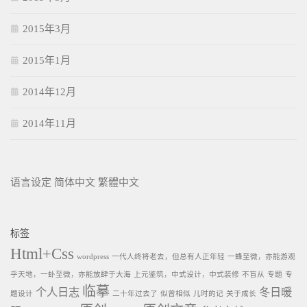
2015年3月
2015年1月
2014年12月
2014年11月
语言设定
简体中文
繁體中文
标签
Html+Css
wordpress
一代人终将老去，但总有人正年轻
一蜂至微，亦能游观
乎天地，一虲至微，亦能放肆于大海
上元鉴筑，中式设计，中式装修
不盲从
专题
专
临摹
个人日志
冬日暖
题设计
二十年过去了
似曾相似
儿时的记
关于成长