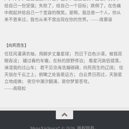
给自己一份坚强；失败了，给自己一个目标；跌倒了，在伤痛
中爬起并给自己一个宽容的微笑。是啊，我总是一个人，你从
来不曾来过，我也从来不曾出现在你的世界。——席慕容
【向死而生】
任狂风灌满衣袖，用脚步丈量星球； 烈日下白色沙漠，被我双
眼吞没； 碾过春的车辙，在秋的原野停泊； 看星河高低错落，
淋湿我的过山车； 君不见沧海浩瀚磅礴，向死而生的辽阔； 信
天翁在千云之上，俯瞰之处皆是远方； 白云贯日而过，天狼星
立地成佛； 夜空中潮汐翻涌，是你梦里苍穹。
——高晓松
MengXinSpace* © 2026. 版权所有。