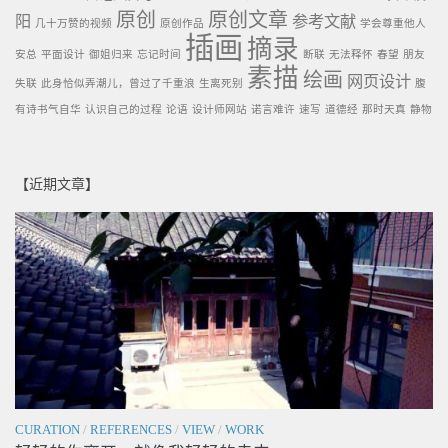
原创
原创文章
阳
参考文献
几十万赞的视频
原创作品
学会尊重他人
插画
摘录
安总
平面设计
御姐归来
忘记时间
断联
无法释怀
春望
朋友
素描
绘画
网页设计
失联
此身恰似弄潮儿，曾过了千重浪
生离死别
腹
有诗书气自华
认识自己的过程
论语
设计师网站
诺言难许
速写
道德经
那时天真
静物
【近期文章】
CURATION
/
REFERENCES
/
VIEW
/
WORK