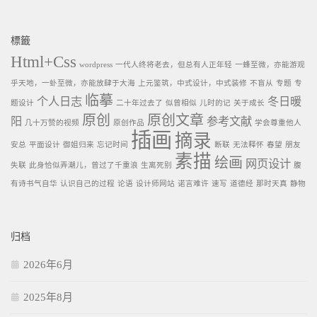
標籤
Html+Css
wordpress
一代人终将老去，但总有人正年轻
一蜂至微，亦能游观
乎天地，一虲至微，亦能放肆于大海
上元鉴筑，中式设计，中式装修
不盲从
专题
专
临摹
个人日志
冬日暖
题设计
二十年过去了
似曾相似
儿时的记
关于成长
原创
原创文章
阳
参考文献
几十万赞的视频
原创作品
学会尊重他人
插画
摘录
安总
平面设计
御姐归来
忘记时间
断联
无法释怀
春望
朋友
素描
绘画
网页设计
失联
此身恰似弄潮儿，曾过了千重浪
生离死别
腹
有诗书气自华
认识自己的过程
论语
设计师网站
诺言难许
速写
道德经
那时天真
静物
归档
2026年6月
2025年8月