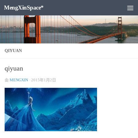
MengXinSpace*
跳至内容
QIYUAN
qiyuan
由
MENGXIN
·
2015年1月2日