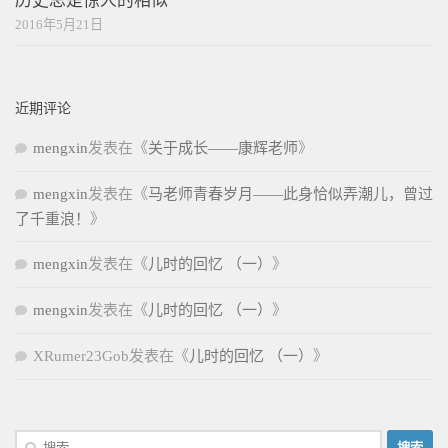
历史总是惊人的相似
2016年5月21日
近期评论
mengxin
发表在《
关于成长——康辉老师
》
mengxin
发表在《
马老师青春岁月——此身恰似弄潮儿，曾过
了千重浪！
》
mengxin
发表在《
儿时的回忆 （一）
》
mengxin
发表在《
儿时的回忆 （一）
》
XRumer23Gob
发表在《
儿时的回忆 （一）
》
搜