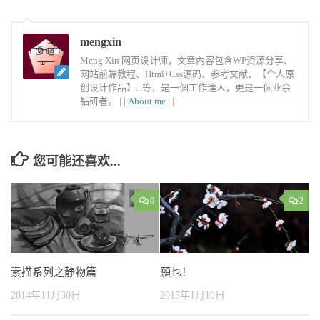
mengxin
Meng Xin 网页设计师，文章內容包含WP资源分享、
网站前端教程、Html+Css源码、参考文献、【个人原
创设计作品】...等，是一個工作達人，更是一個业余
钻研者。 |
|
About me
|
|
您可能还喜欢...
0
2
素描系列之静物篇
願乜！
2014年11月30日
2015年1月10日