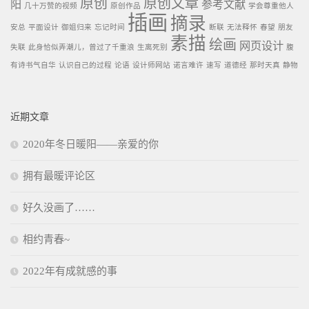
原创
原创文章
阳
参考文献
几十万赞的视频
原创作品
学会尊重他人
插画
摘录
安总
平面设计
御姐归来
忘记时间
断联
无法释怀
春望
朋友
素描
绘画
网页设计
失联
此身恰似弄潮儿，曾过了千重浪
生离死别
腹
有诗书气自华
认识自己的过程
论语
设计师网站
诺言难许
速写
道德经
那时天真
静物
近期文章
2020年冬日暖阳——亲爱的你
拥有最暖评论区
好久没画了……
相约青春~
2022年有成就感的事