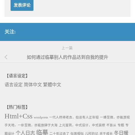
关注:
上一篇
如何通过临摹别人的作品达到自我的提升
【语言设定】
语言设定
简体中文
繁體中文
【热门标签】
Html+Css
wordpress
一代人终将老去，但总有人正年轻
一蜂至微，亦能游观
乎天地，一虲至微，亦能放肆于大海
上元鉴筑，中式设计，中式装修
不盲从
专题
专
临摹
个人日志
冬日暖
题设计
二十年过去了
似曾相似
儿时的记
关于成长