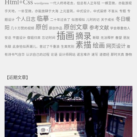
Html+Css
wordpress
一代人终将老去，但总有人正年轻
一蜂至微，亦能游观
乎天地，一虲至微，亦能放肆于大海
上元鉴筑，中式设计，中式装修
不盲从
专题
专
临摹
个人日志
冬日暖
题设计
二十年过去了
似曾相似
儿时的记
关于成长
原创
原创文章
阳
参考文献
几十万赞的视频
原创作品
学会尊重他人
插画
摘录
安总
平面设计
御姐归来
忘记时间
断联
无法释怀
春望
朋友
素描
绘画
网页设计
失联
此身恰似弄潮儿，曾过了千重浪
生离死别
腹
有诗书气自华
认识自己的过程
论语
设计师网站
诺言难许
速写
道德经
那时天真
静物
【近期文章】