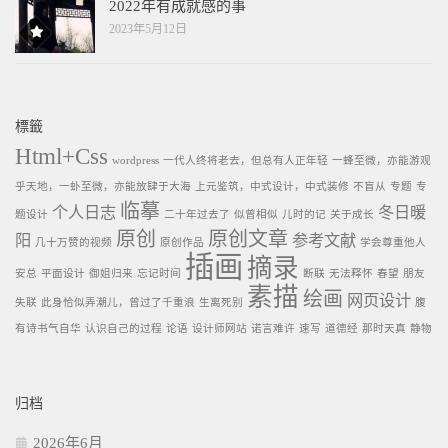
2022年有成就感的事
2023年5月12日
標籤
Html+Css
wordpress
一代人终将老去，但总有人正年轻
一蜂至微，亦能游观
乎天地，一虲至微，亦能放肆于大海
上元鉴筑，中式设计，中式装修
不盲从
专题
专
临摹
个人日志
冬日暖
题设计
二十年过去了
似曾相似
儿时的记
关于成长
原创
原创文章
阳
参考文献
几十万赞的视频
原创作品
学会尊重他人
插画
摘录
安总
平面设计
御姐归来
忘记时间
断联
无法释怀
春望
朋友
素描
绘画
网页设计
失联
此身恰似弄潮儿，曾过了千重浪
生离死别
腹
有诗书气自华
认识自己的过程
论语
设计师网站
诺言难许
速写
道德经
那时天真
静物
归档
2026年6月