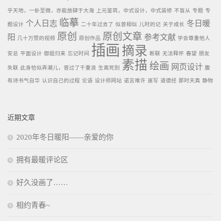
乎天地，一虲至微，亦能放肆于大海
上元鉴筑，中式设计，中式装修
不盲从
专题
专
临摹
个人日志
冬日暖
题设计
二十年过去了
似曾相似
儿时的记
关于成长
原创
原创文章
阳
参考文献
几十万赞的视频
原创作品
学会尊重他人
插画
摘录
安总
平面设计
御姐归来
忘记时间
断联
无法释怀
春望
朋友
素描
绘画
网页设计
失联
此身恰似弄潮儿，曾过了千重浪
生离死别
腹
有诗书气自华
认识自己的过程
论语
设计师网站
诺言难许
速写
道德经
那时天真
静物
近期文章
2020年冬日暖阳——亲爱的你
拥有最暖评论区
好久没画了……
相约青春~