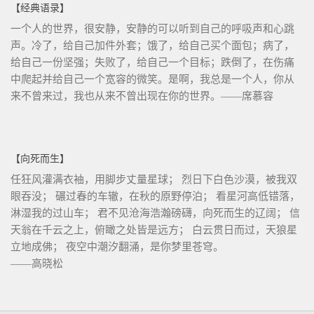
【经典语录】
一个人的世界，很安静，安静的可以听到自己的呼吸声和心跳
声。冷了，给自己加件外套；饿了，给自己买个面包；病了，
给自己一份坚强；失败了，给自己一个目标；跌倒了，在伤痛
中爬起并给自己一个宽容的微笑。是啊，我总是一个人，你从
来不曾来过，我也从来不曾出现在你的世界。——席慕容
【向死而生】
任狂风灌满衣袖，用脚步丈量星球； 烈日下白色沙漠，被我双
眼吞没； 碾过春的车辙，在秋的原野停泊； 看星河高低错落，
淋湿我的过山车； 君不见沧海浩瀚磅礴，向死而生的辽阔； 信
天翁在千云之上，俯瞰之处皆是远方； 白云贯日而过，天狼星
立地成佛； 夜空中潮汐翻涌，是你梦里苍穹。
——高晓松