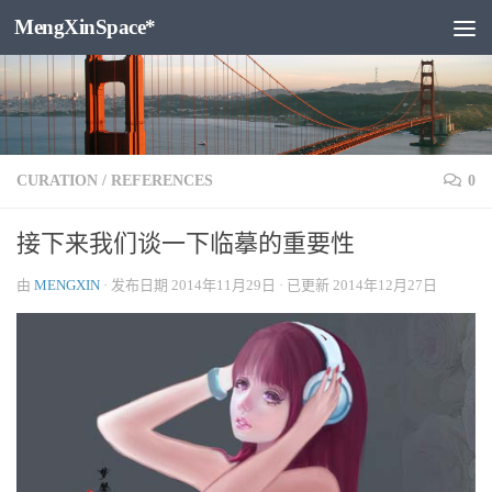
MengXinSpace*
跳至内容
CURATION
/
REFERENCES
0
接下来我们谈一下临摹的重要性
由
MENGXIN
· 发布日期
2014年11月29日
· 已更新
2014年12月27日