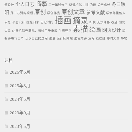
临摹
个人日志
冬日暖
题设计
二十年过去了
似曾相似
儿时的记
关于成长
原创
原创文章
阳
参考文献
几十万赞的视频
原创作品
学会尊重他人
插画
摘录
安总
平面设计
御姐归来
忘记时间
断联
无法释怀
春望
朋友
素描
绘画
网页设计
失联
此身恰似弄潮儿，曾过了千重浪
生离死别
腹
有诗书气自华
认识自己的过程
论语
设计师网站
诺言难许
速写
道德经
那时天真
静物
归档
2026年6月
2025年8月
2024年5月
2023年9月
2023年5月