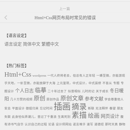
上一篇
Html+Css网页布局时常见的错误
【语言设定】
语言设定
简体中文
繁體中文
【热门标签】
Html+Css
wordpress
一代人终将老去，但总有人正年轻
一蜂至微，亦能游观
乎天地，一虲至微，亦能放肆于大海
上元鉴筑，中式设计，中式装修
不盲从
专题
专
临摹
个人日志
冬日暖
题设计
二十年过去了
似曾相似
儿时的记
关于成长
原创
原创文章
阳
参考文献
几十万赞的视频
原创作品
学会尊重他人
插画
摘录
安总
平面设计
御姐归来
忘记时间
断联
无法释怀
春望
朋友
素描
绘画
网页设计
失联
此身恰似弄潮儿，曾过了千重浪
生离死别
腹
有诗书气自华
认识自己的过程
论语
设计师网站
诺言难许
速写
道德经
那时天真
静物