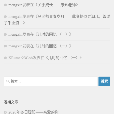
mengxin
发表在《
关于成长——康辉老师
》
mengxin
发表在《
马老师青春岁月——此身恰似弄潮儿，曾过
了千重浪！
》
mengxin
发表在《
儿时的回忆 （一）
》
mengxin
发表在《
儿时的回忆 （一）
》
XRumer23Gob
发表在《
儿时的回忆 （一）
》
搜
索：
近期文章
2020年冬日暖阳——亲爱的你