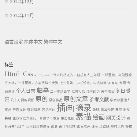
2014年12月
2014年11月
语言设定
简体中文
繁體中文
标签
Html+Css
wordpress
一代人终将老去，但总有人正年轻
一蜂至微，亦能游观
乎天地，一虲至微，亦能放肆于大海
上元鉴筑，中式设计，中式装修
不盲从
专题
专
临摹
个人日志
冬日暖
题设计
二十年过去了
似曾相似
儿时的记
关于成长
原创
原创文章
阳
参考文献
几十万赞的视频
原创作品
学会尊重他人
插画
摘录
安总
平面设计
御姐归来
忘记时间
断联
无法释怀
春望
朋友
素描
绘画
网页设计
失联
此身恰似弄潮儿，曾过了千重浪
生离死别
腹
有诗书气自华
认识自己的过程
论语
设计师网站
诺言难许
速写
道德经
那时天真
静物