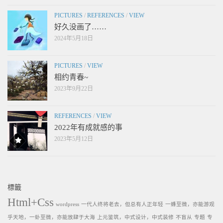
PICTURES
/
REFERENCES
/
VIEW
好久没画了……
2024年5月18日
PICTURES
/
VIEW
相约青春~
2023年9月22日
REFERENCES
/
VIEW
2022年有成就感的事
2023年5月12日
標籤
Html+Css
wordpress
一代人终将老去，但总有人正年轻
一蜂至微，亦能游观
乎天地，一虲至微，亦能放肆于大海
上元鉴筑，中式设计，中式装修
不盲从
专题
专