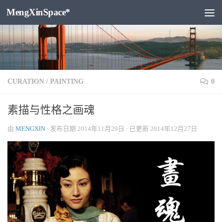
MengXinSpace*
跳至内容
CURATION
/
PAINTING
0
素描与性格之画魂
由
MENGXIN
· 发布日期
2014年11月29日
· 已更新
2014年12月27日