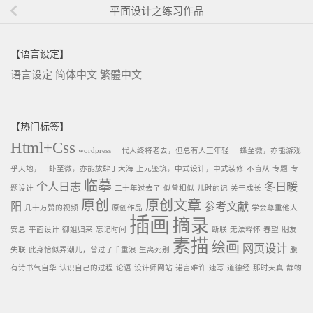
平面设计之练习作品
【语言设定】
语言设定
简体中文
繁體中文
【热门标签】
Html+Css
wordpress
一代人终将老去，但总有人正年轻
一蜂至微，亦能游观
乎天地，一虲至微，亦能放肆于大海
上元鉴筑，中式设计，中式装修
不盲从
专题
专
临摹
个人日志
冬日暖
题设计
二十年过去了
似曾相似
儿时的记
关于成长
原创
原创文章
阳
参考文献
几十万赞的视频
原创作品
学会尊重他人
插画
摘录
安总
平面设计
御姐归来
忘记时间
断联
无法释怀
春望
朋友
素描
绘画
网页设计
失联
此身恰似弄潮儿，曾过了千重浪
生离死别
腹
有诗书气自华
认识自己的过程
论语
设计师网站
诺言难许
速写
道德经
那时天真
静物