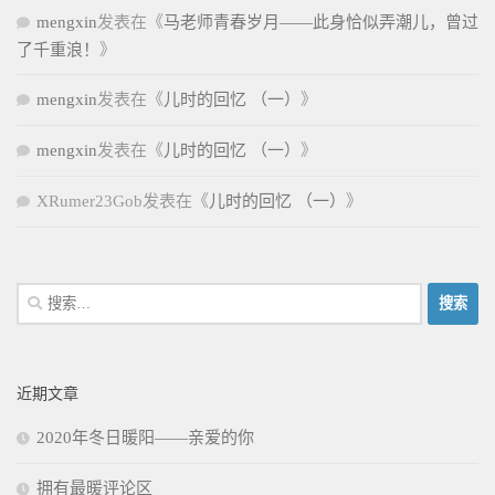
mengxin
发表在《
马老师青春岁月——此身恰似弄潮儿，曾过
了千重浪！
》
mengxin
发表在《
儿时的回忆 （一）
》
mengxin
发表在《
儿时的回忆 （一）
》
XRumer23Gob
发表在《
儿时的回忆 （一）
》
搜
索：
近期文章
2020年冬日暖阳——亲爱的你
拥有最暖评论区