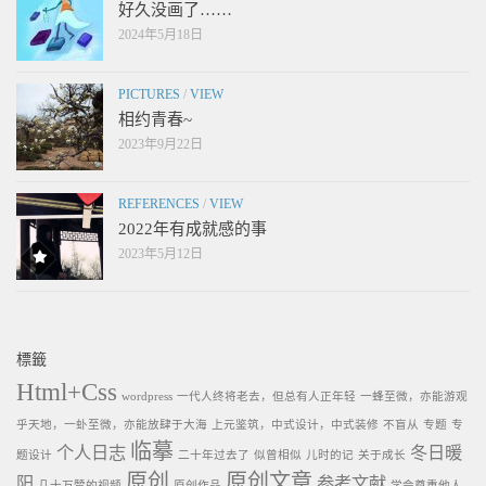
好久没画了……
2024年5月18日
PICTURES
/
VIEW
相约青春~
2023年9月22日
REFERENCES
/
VIEW
2022年有成就感的事
2023年5月12日
標籤
Html+Css
wordpress
一代人终将老去，但总有人正年轻
一蜂至微，亦能游观
乎天地，一虲至微，亦能放肆于大海
上元鉴筑，中式设计，中式装修
不盲从
专题
专
临摹
个人日志
冬日暖
题设计
二十年过去了
似曾相似
儿时的记
关于成长
原创
原创文章
阳
参考文献
几十万赞的视频
原创作品
学会尊重他人