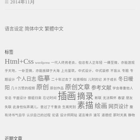
2014年11月
语言设定
简体中文
繁體中文
标签
Html+Css
wordpress
一代人终将老去，但总有人正年轻
一蜂至微，亦能游观
乎天地，一虲至微，亦能放肆于大海
上元鉴筑，中式设计，中式装修
不盲从
专题
专
临摹
个人日志
冬日暖
题设计
二十年过去了
似曾相似
儿时的记
关于成长
原创
原创文章
阳
参考文献
几十万赞的视频
原创作品
学会尊重他人
插画
摘录
安总
平面设计
御姐归来
忘记时间
断联
无法释怀
春望
朋友
素描
绘画
网页设计
失联
此身恰似弄潮儿，曾过了千重浪
生离死别
腹
有诗书气自华
认识自己的过程
论语
设计师网站
诺言难许
速写
道德经
那时天真
静物
近期文章