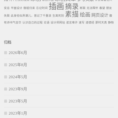
插画
摘录
安总
平面设计
御姐归来
忘记时间
断联
无法释怀
春望
朋友
素描
绘画
网页设计
失联
此身恰似弄潮儿，曾过了千重浪
生离死别
腹
有诗书气自华
认识自己的过程
论语
设计师网站
诺言难许
速写
道德经
那时天真
静物
归档
2026年6月
2025年8月
2024年5月
2023年9月
2023年5月
2023年1月