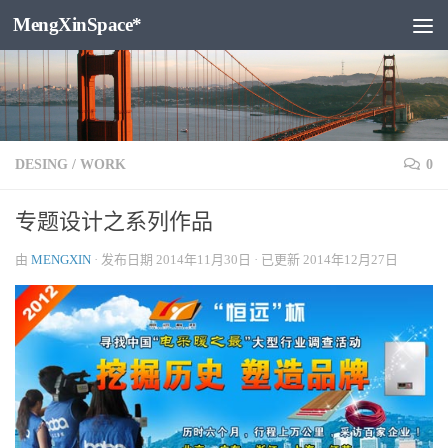
MengXinSpace*
跳至内容
DESING
/
WORK
0
专题设计之系列作品
由
MENGXIN
· 发布日期
2014年11月30日
· 已更新
2014年12月27日