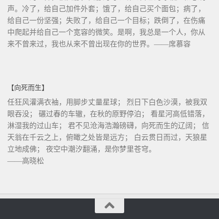
声。冷了，给自己加件外套；饿了，给自己买个面包；病了，
给自己一份坚强；失败了，给自己一个目标；跌倒了，在伤痛
中爬起并给自己一个宽容的微笑。是啊，我总是一个人，你从
来不曾来过，我也从来不曾出现在你的世界。——席慕容
【向死而生】
任狂风灌满衣袖，用脚步丈量星球； 烈日下白色沙漠，被我双
眼吞没； 碾过春的车辙，在秋的原野停泊； 看星河高低错落，
淋湿我的过山车； 君不见沧海浩瀚磅礴，向死而生的辽阔； 信
天翁在千云之上，俯瞰之处皆是远方； 白云贯日而过，天狼星
立地成佛； 夜空中潮汐翻涌，是你梦里苍穹。
——高晓松