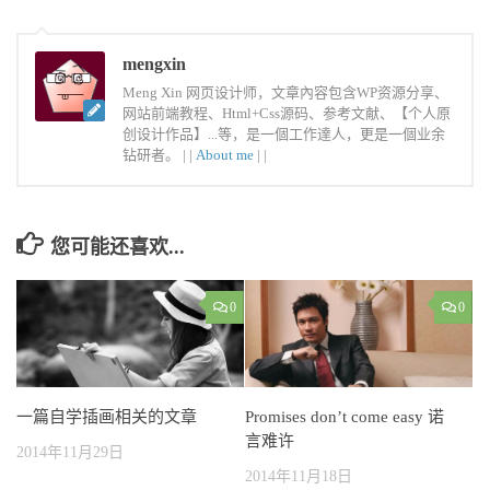
mengxin
Meng Xin 网页设计师，文章內容包含WP资源分享、
网站前端教程、Html+Css源码、参考文献、【个人原
创设计作品】...等，是一個工作達人，更是一個业余
钻研者。 |
|
About me
|
|
您可能还喜欢...
0
0
一篇自学插画相关的文章
Promises don’t come easy 诺
言难许
2014年11月29日
2014年11月18日