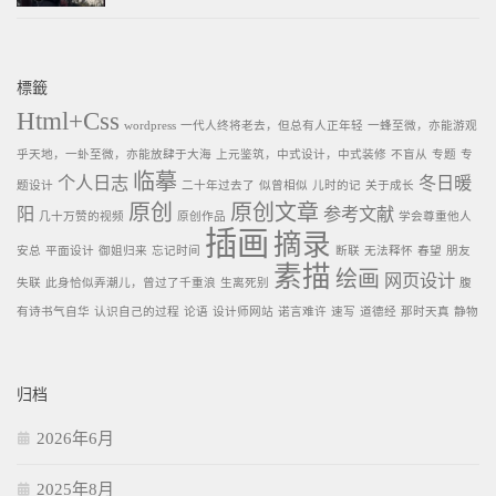
標籤
Html+Css
wordpress
一代人终将老去，但总有人正年轻
一蜂至微，亦能游观
乎天地，一虲至微，亦能放肆于大海
上元鉴筑，中式设计，中式装修
不盲从
专题
专
临摹
个人日志
冬日暖
题设计
二十年过去了
似曾相似
儿时的记
关于成长
原创
原创文章
阳
参考文献
几十万赞的视频
原创作品
学会尊重他人
插画
摘录
安总
平面设计
御姐归来
忘记时间
断联
无法释怀
春望
朋友
素描
绘画
网页设计
失联
此身恰似弄潮儿，曾过了千重浪
生离死别
腹
有诗书气自华
认识自己的过程
论语
设计师网站
诺言难许
速写
道德经
那时天真
静物
归档
2026年6月
2025年8月