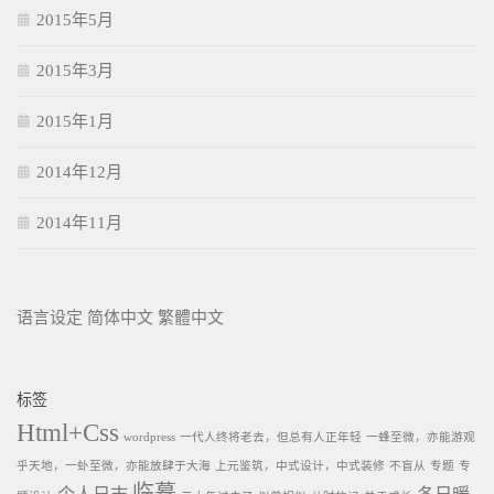
2015年5月
2015年3月
2015年1月
2014年12月
2014年11月
语言设定
简体中文
繁體中文
标签
Html+Css
wordpress
一代人终将老去，但总有人正年轻
一蜂至微，亦能游观
乎天地，一虲至微，亦能放肆于大海
上元鉴筑，中式设计，中式装修
不盲从
专题
专
临摹