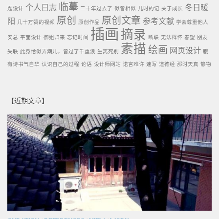
临摹
个人日志
冬日暖
题设计
二十年过去了
似曾相似
儿时的记
关于成长
原创
原创文章
阳
参考文献
几十万赞的视频
原创作品
学会尊重他人
插画
摘录
安总
平面设计
御姐归来
忘记时间
断联
无法释怀
春望
朋友
素描
绘画
网页设计
失联
此身恰似弄潮儿，曾过了千重浪
生离死别
腹
有诗书气自华
认识自己的过程
论语
设计师网站
诺言难许
速写
道德经
那时天真
静物
【近期文章】