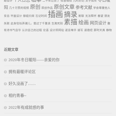
个人日志
冬日暖
题设计
二十年过去了
似曾相似
儿时的记
关于成长
原创
原创文章
阳
参考文献
几十万赞的视频
原创作品
学会尊重他人
插画
摘录
安总
平面设计
御姐归来
忘记时间
断联
无法释怀
春望
朋友
素描
绘画
网页设计
失联
此身恰似弄潮儿，曾过了千重浪
生离死别
腹
有诗书气自华
认识自己的过程
论语
设计师网站
诺言难许
速写
道德经
那时天真
静物
近期文章
2020年冬日暖阳——亲爱的你
拥有最暖评论区
好久没画了……
相约青春~
2022年有成就感的事