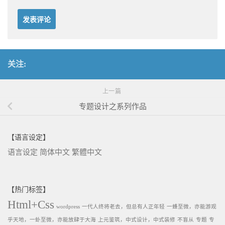
关注:
上一篇
专题设计之系列作品
【语言设定】
语言设定
简体中文
繁體中文
【热门标签】
Html+Css
wordpress
一代人终将老去，但总有人正年轻
一蜂至微，亦能游观
乎天地，一虲至微，亦能放肆于大海
上元鉴筑，中式设计，中式装修
不盲从
专题
专