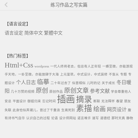
练习作品之写实篇
【语言设定】
语言设定
简体中文
繁體中文
【热门标签】
Html+Css
wordpress
一代人终将老去，但总有人正年轻
一蜂至微，亦能游观
乎天地，一虲至微，亦能放肆于大海
上元鉴筑，中式设计，中式装修
不盲从
专题
专
临摹
个人日志
冬日暖
题设计
二十年过去了
似曾相似
儿时的记
关于成长
原创
原创文章
阳
参考文献
几十万赞的视频
原创作品
学会尊重他人
插画
摘录
安总
平面设计
御姐归来
忘记时间
断联
无法释怀
春望
朋友
素描
绘画
网页设计
失联
此身恰似弄潮儿，曾过了千重浪
生离死别
腹
有诗书气自华
认识自己的过程
论语
设计师网站
诺言难许
速写
道德经
那时天真
静物