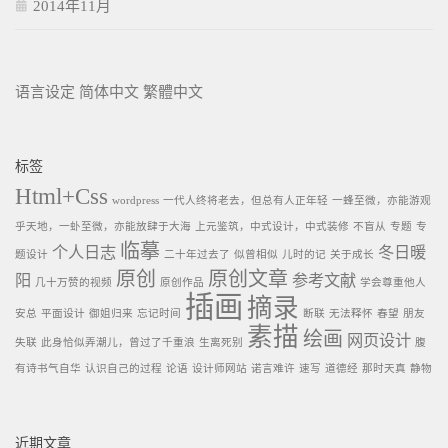
2014年11月
语言设定
简体中文
繁體中文
标签
Html+Css
wordpress
一代人终将老去，但总有人正年轻
一蜂至微，亦能游观
乎天地，一虲至微，亦能放肆于大海
上元鉴筑，中式设计，中式装修
不盲从
专题
专
临摹
个人日志
冬日暖
题设计
二十年过去了
似曾相似
儿时的记
关于成长
原创
原创文章
阳
参考文献
几十万赞的视频
原创作品
学会尊重他人
插画
摘录
安总
平面设计
御姐归来
忘记时间
断联
无法释怀
春望
朋友
素描
绘画
网页设计
失联
此身恰似弄潮儿，曾过了千重浪
生离死别
腹
有诗书气自华
认识自己的过程
论语
设计师网站
诺言难许
速写
道德经
那时天真
静物
近期文章