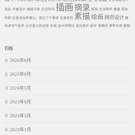
插画
摘录
安总
平面设计
御姐归来
忘记时间
断联
无法释怀
春望
朋友
素描
绘画
网页设计
失联
此身恰似弄潮儿，曾过了千重浪
生离死别
腹
有诗书气自华
认识自己的过程
论语
设计师网站
诺言难许
速写
道德经
那时天真
静物
归档
2026年6月
2025年8月
2024年5月
2023年9月
2023年5月
2023年1月