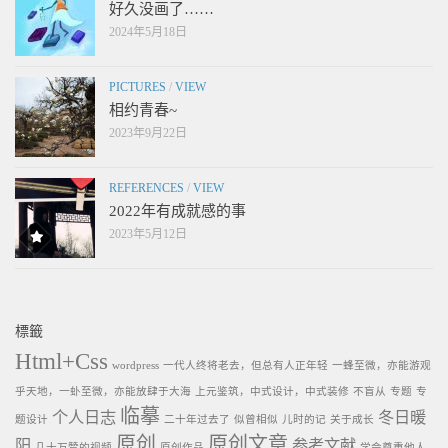
好久没画了……
2024年5月18日
PICTURES
/
VIEW
相约青春~
2023年9月22日
REFERENCES
/
VIEW
2022年有成就感的事
2023年5月12日
標籤
Html+Css
wordpress
一代人终将老去，但总有人正年轻
一蜂至微，亦能游观
乎天地，一虲至微，亦能放肆于大海
上元鉴筑，中式设计，中式装修
不盲从
专题
专
临摹
个人日志
冬日暖
题设计
二十年过去了
似曾相似
儿时的记
关于成长
原创
原创文章
阳
参考文献
几十万赞的视频
原创作品
学会尊重他人