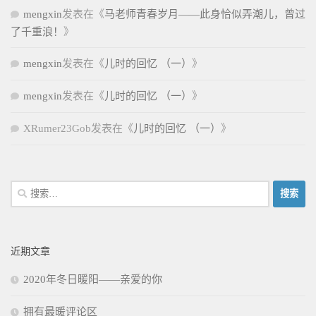
mengxin
发表在《
马老师青春岁月——此身恰似弄潮儿，曾过
了千重浪！
》
mengxin
发表在《
儿时的回忆 （一）
》
mengxin
发表在《
儿时的回忆 （一）
》
XRumer23Gob
发表在《
儿时的回忆 （一）
》
搜
索：
近期文章
2020年冬日暖阳——亲爱的你
拥有最暖评论区