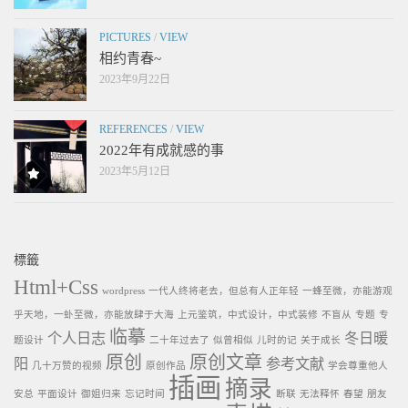
PICTURES
/
VIEW
相约青春~
2023年9月22日
REFERENCES
/
VIEW
2022年有成就感的事
2023年5月12日
標籤
Html+Css
wordpress
一代人终将老去，但总有人正年轻
一蜂至微，亦能游观
乎天地，一虲至微，亦能放肆于大海
上元鉴筑，中式设计，中式装修
不盲从
专题
专
临摹
个人日志
冬日暖
题设计
二十年过去了
似曾相似
儿时的记
关于成长
原创
原创文章
阳
参考文献
几十万赞的视频
原创作品
学会尊重他人
插画
摘录
安总
平面设计
御姐归来
忘记时间
断联
无法释怀
春望
朋友