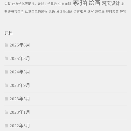
素描
绘画
网页设计
失联
此身恰似弄潮儿，曾过了千重浪
生离死别
腹
有诗书气自华
认识自己的过程
论语
设计师网站
诺言难许
速写
道德经
那时天真
静物
归档
2026年6月
2025年8月
2024年5月
2023年9月
2023年5月
2023年1月
2022年3月