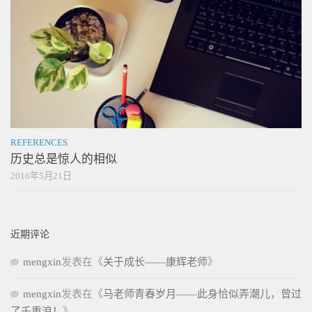
REFERENCES
历史总是惊人的相似
2016年5月21日
近期评论
mengxin
发表在《
关于成长——康辉老师
》
mengxin
发表在《
马老师青春岁月——此身恰似弄潮儿，曾过
了千重浪！
》