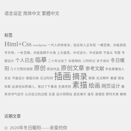
语言设定
简体中文
繁體中文
标签
Html+Css
wordpress
一代人终将老去，但总有人正年轻
一蜂至微，亦能游观
乎天地，一虲至微，亦能放肆于大海
上元鉴筑，中式设计，中式装修
不盲从
专题
专
临摹
个人日志
冬日暖
题设计
二十年过去了
似曾相似
儿时的记
关于成长
原创
原创文章
阳
参考文献
几十万赞的视频
原创作品
学会尊重他人
插画
摘录
安总
平面设计
御姐归来
忘记时间
断联
无法释怀
春望
朋友
素描
绘画
网页设计
失联
此身恰似弄潮儿，曾过了千重浪
生离死别
腹
有诗书气自华
认识自己的过程
论语
设计师网站
诺言难许
速写
道德经
那时天真
静物
近期文章
2020年冬日暖阳——亲爱的你