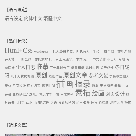
【语言设定】
语言设定
简体中文
繁體中文
【热门标签】
Html+Css
wordpress
一代人终将老去，但总有人正年轻
一蜂至微，亦能游观
乎天地，一虲至微，亦能放肆于大海
上元鉴筑，中式设计，中式装修
不盲从
专题
专
临摹
个人日志
冬日暖
题设计
二十年过去了
似曾相似
儿时的记
关于成长
原创
原创文章
阳
参考文献
几十万赞的视频
原创作品
学会尊重他人
插画
摘录
安总
平面设计
御姐归来
忘记时间
断联
无法释怀
春望
朋友
素描
绘画
网页设计
失联
此身恰似弄潮儿，曾过了千重浪
生离死别
腹
有诗书气自华
认识自己的过程
论语
设计师网站
诺言难许
速写
道德经
那时天真
静物
【近期文章】