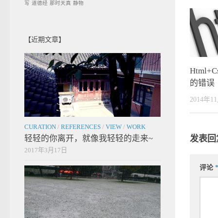
写
道德经
那时天真
静物
【近期文章】
Html
的错误
2014年1
CURATION
/
REFERENCES
/
VIEW
/
WORK
发表回
轻轻的你离开，就像我轻轻的走来~
2017年3月17日
评论