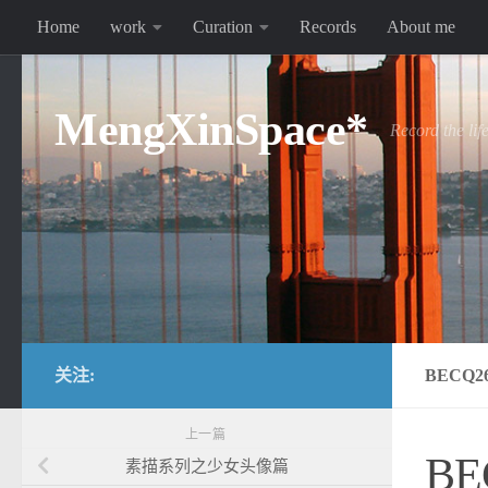
Home
work
Curation
Records
About me
跳至内容
MengXinSpace*
Record the lif
关注:
BECQ26
上一篇
BE
素描系列之少女头像篇