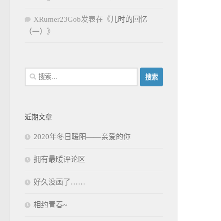
XRumer23Gob
发表在《
儿时的回忆
（一）
》
搜
索：
近期文章
2020年冬日暖阳——亲爱的你
拥有最暖评论区
好久没画了……
相约青春~