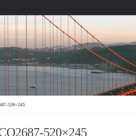
e intravenous drip!
87-520×245
CQ2687-520×245