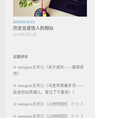
REFERENCES
历史总是惊人的相似
2016年5月21日
近期评论
mengxin
发表在《
关于成长——康辉老
师
》
mengxin
发表在《
马老师青春岁月——
此身恰似弄潮儿，曾过了千重浪！
》
mengxin
发表在《
儿时的回忆 （一）
》
mengxin
发表在《
儿时的回忆 （一）
》