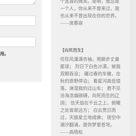
个宽容的微笑。是啊，我总是
一个人，你从来不曾来过，我
也从来不曾出现在你的世界。
——席慕容
【向死而生】
用。
任狂风灌满衣袖，用脚步丈量
星球； 烈日下白色沙漠，被我
双眼吞没； 碾过春的车辙，在
秋的原野停泊； 看星河高低错
落，淋湿我的过山车； 君不见
沧海浩瀚磅礴，向死而生的辽
阔； 信天翁在千云之上，俯瞰
之处皆是远方； 白云贯日而
过，天狼星立地成佛； 夜空中
潮汐翻涌，是你梦里苍穹。
——高晓松