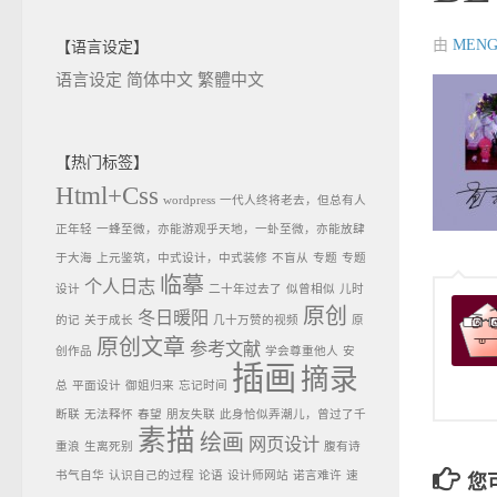
由
MENG
【语言设定】
语言设定
简体中文
繁體中文
【热门标签】
Html+Css
wordpress
一代人终将老去，但总有人
正年轻
一蜂至微，亦能游观乎天地，一虲至微，亦能放肆
于大海
上元鉴筑，中式设计，中式装修
不盲从
专题
专题
临摹
个人日志
设计
二十年过去了
似曾相似
儿时
原创
冬日暖阳
的记
关于成长
几十万赞的视频
原
原创文章
参考文献
创作品
学会尊重他人
安
插画
摘录
总
平面设计
御姐归来
忘记时间
断联
无法释怀
春望
朋友失联
此身恰似弄潮儿，曾过了千
素描
绘画
网页设计
重浪
生离死别
腹有诗
书气自华
认识自己的过程
论语
设计师网站
诺言难许
速
您