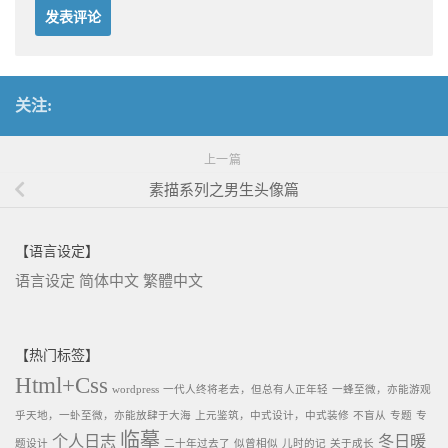
关注:
上一篇
素描系列之男生头像篇
【语言设定】
语言设定
简体中文
繁體中文
【热门标签】
Html+Css
wordpress
一代人终将老去，但总有人正年轻
一蜂至微，亦能游观
乎天地，一虲至微，亦能放肆于大海
上元鉴筑，中式设计，中式装修
不盲从
专题
专
临摹
个人日志
冬日暖
题设计
二十年过去了
似曾相似
儿时的记
关于成长