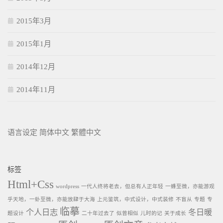
2015年3月
2015年1月
2014年12月
2014年11月
语言设定
简体中文
繁體中文
标签
Html+Css
wordpress
一代人终将老去，但总有人正年轻
一蜂至微，亦能游观
乎天地，一虲至微，亦能放肆于大海
上元鉴筑，中式设计，中式装修
不盲从
专题
专
临摹
个人日志
冬日暖
题设计
二十年过去了
似曾相似
儿时的记
关于成长