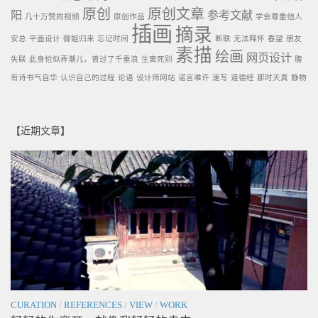
原创
原创文章
阳
参考文献
几十万赞的视频
原创作品
学会尊重他人
插画
摘录
安总
平面设计
御姐归来
忘记时间
断联
无法释怀
春望
朋友
素描
绘画
网页设计
失联
此身恰似弄潮儿，曾过了千重浪
生离死别
腹
有诗书气自华
认识自己的过程
论语
设计师网站
诺言难许
速写
道德经
那时天真
静物
【近期文章】
CURATION
/
REFERENCES
/
VIEW
/
WORK