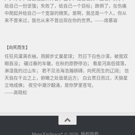
给自己一份坚强；失败了，给自己一个目标；跌倒了，在伤痛
中爬起并给自己一个宽容的微笑。是啊，我总是一个人，你从
来不曾来过，我也从来不曾出现在你的世界。——席慕容
【向死而生】
任狂风灌满衣袖，用脚步丈量星球； 烈日下白色沙漠，被我双
眼吞没； 碾过春的车辙，在秋的原野停泊； 看星河高低错落，
淋湿我的过山车； 君不见沧海浩瀚磅礴，向死而生的辽阔； 信
天翁在千云之上，俯瞰之处皆是远方； 白云贯日而过，天狼星
立地成佛； 夜空中潮汐翻涌，是你梦里苍穹。
——高晓松
MengXinSpace* © 2026. 版权所有。