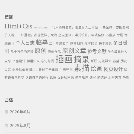
標籤
Html+Css
wordpress
一代人终将老去，但总有人正年轻
一蜂至微，亦能游观
乎天地，一虲至微，亦能放肆于大海
上元鉴筑，中式设计，中式装修
不盲从
专题
专
临摹
个人日志
冬日暖
题设计
二十年过去了
似曾相似
儿时的记
关于成长
原创
原创文章
阳
参考文献
几十万赞的视频
原创作品
学会尊重他人
插画
摘录
安总
平面设计
御姐归来
忘记时间
断联
无法释怀
春望
朋友
素描
绘画
网页设计
失联
此身恰似弄潮儿，曾过了千重浪
生离死别
腹
有诗书气自华
认识自己的过程
论语
设计师网站
诺言难许
速写
道德经
那时天真
静物
归档
2026年6月
2025年8月