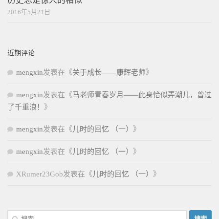
历史总是惊人的相似
2016年5月21日
近期评论
mengxin
发表在《
关于成长——康辉老师
》
mengxin
发表在《
马老师青春岁月——此身恰似弄潮儿，曾过
了千重浪！
》
mengxin
发表在《
儿时的回忆 （一）
》
mengxin
发表在《
儿时的回忆 （一）
》
XRumer23Gob
发表在《
儿时的回忆 （一）
》
搜