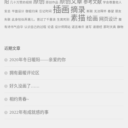
原创
原创文章
阳
参考文献
几十万赞的视频
原创作品
学会尊重他人
插画
摘录
安总
平面设计
御姐归来
忘记时间
断联
无法释怀
春望
朋友
素描
绘画
网页设计
失联
此身恰似弄潮儿，曾过了千重浪
生离死别
腹
有诗书气自华
认识自己的过程
论语
设计师网站
诺言难许
速写
道德经
那时天真
静物
近期文章
2020年冬日暖阳——亲爱的你
拥有最暖评论区
好久没画了……
相约青春~
2022年有成就感的事